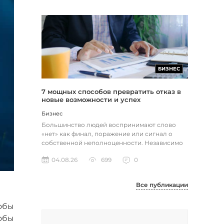
БИЗНЕС
7 мощных способов превратить отказ в
новые возможности и успех
Бизнес
Большинство людей воспринимают слово
«нет» как финал, поражение или сигнал о
собственной неполноценности. Независимо
от того, о чем идет речь — отклон...
04.08.26
699
0
Все публикации
обы
обы