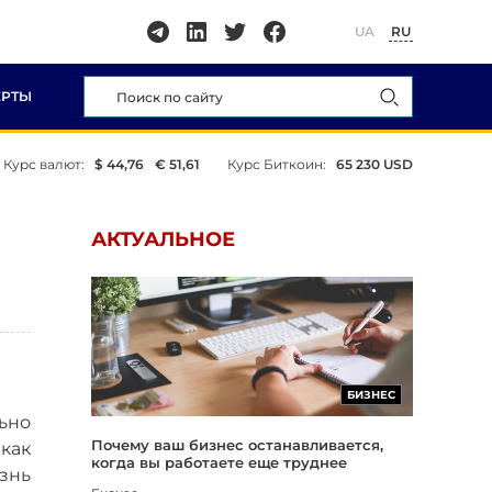
UA
RU
ЕРТЫ
Курс валют:
$ 44,76
€ 51,61
Курс Биткоин:
65 230 USD
АКТУАЛЬНОЕ
БИЗНЕС
ьно
Почему ваш бизнес останавливается,
как
когда вы работаете еще труднее
знь