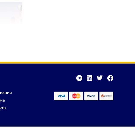
пании
ма
кты