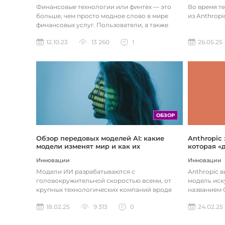
Во время т
Финансовые технологии или финтех — это
из Anthropi
больше, чем просто модное слово в мире
финансовых услуг. Пользователи, а также
предприятия догоняют тенденции в...
26.05.25
12.10.23
13 260
1
ОБЗОР
Обзор передовых моделей AI: какие
Anthropic
модели изменят мир и как их
которая «
использовать
хотите
Инновации
Инновации
Модели ИИ разрабатываются с
Anthropic 
головокружительной скоростью всеми, от
модель иск
крупных технологических компаний вроде
названием C
Google до стартапов вроде OpenAI и
компания ра
18.02.25
9 313
0
24.02.25
Anthropic...