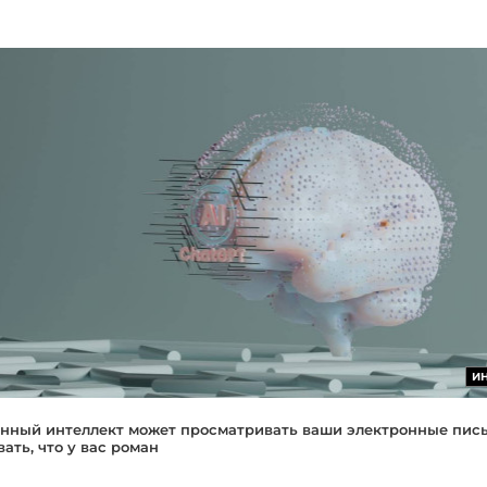
И
нный интеллект может просматривать ваши электронные пис
ать, что у вас роман