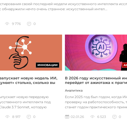
естирования своей последней модели искусственного интеллекта исс
c обнаружили нечто очень странное: искусственный интел...
9 776
0
ИННОВАЦИИ
А
 запускает новую модель ИИ,
В 2026 году искусственный ин
думает» столько, сколько вы
перейдет от ажиотажа к праг
Аналитика
выпускает новую передовую
Если 2025 год был годом, когда 
усственного интеллекта под
проверку на работоспособность, т
laude 3.7 Sonnet, которую
станет годом практического прим
зработала так, чтобы она «дум...
технологий. Фокус уже с...
8 917
0
02.01.26
6 523
0