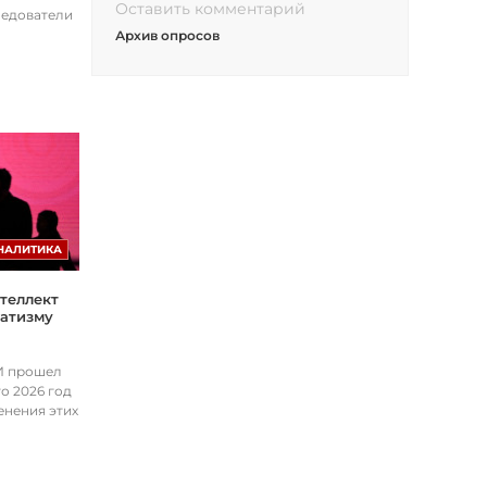
Оставить комментарий
ледователи
Архив опросов
НАЛИТИКА
теллект
матизму
ИИ прошел
о 2026 год
енения этих