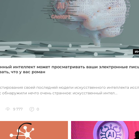
И
нный интеллект может просматривать ваши электронные пис
ать, что у вас роман
естирования своей последней модели искусственного интеллекта исс
c обнаружили нечто очень странное: искусственный интел...
9 777
0