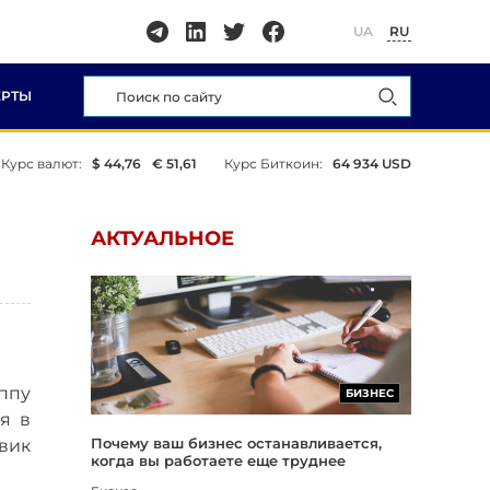
UA
RU
ЕРТЫ
Курс валют:
$ 44,76
€ 51,61
Курс Биткоин:
64 934 USD
АКТУАЛЬНОЕ
ппу
БИЗНЕС
я в
Почему ваш бизнес останавливается,
вик
когда вы работаете еще труднее