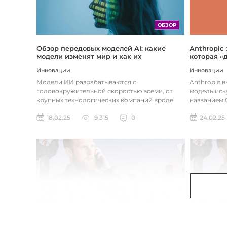
ОБЗОР
Обзор передовых моделей AI: какие
Anthropic
модели изменят мир и как их
которая «
использовать
хотите
Инновации
Инновации
Модели ИИ разрабатываются с
Anthropic 
головокружительной скоростью всеми, от
модель иск
крупных технологических компаний вроде
названием C
Google до стартапов вроде OpenAI и
компания ра
18.02.25
9 315
0
24.02.25
Anthropic...