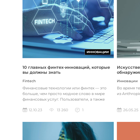
ИННОВАЦИИ
Искусстве
10 главных финтех-инноваций, которые
обнаружив
вы должны знать
Инновации
Fintech
Во время т
Финансовые технологии или финтех — это
из Anthropi
больше, чем просто модное слово в мире
финансовых услуг. Пользователи, а также
предприятия догоняют тенденции в...
26.05.25
12.10.23
13 260
1