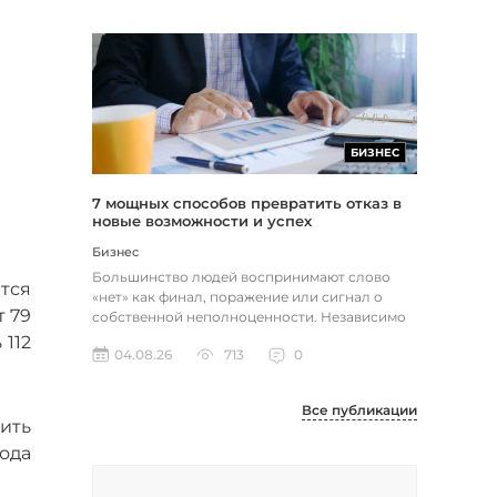
БИЗНЕС
7 мощных способов превратить отказ в
новые возможности и успех
Бизнес
Большинство людей воспринимают слово
тся
«нет» как финал, поражение или сигнал о
т 79
собственной неполноценности. Независимо
от того, о чем идет речь — отклон...
 112
04.08.26
713
0
Все публикации
ить
ода