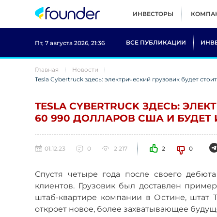
ИНВЕСТОРЫ
КОМПА
ВСЕ ПУБЛИКАЦИИ
ИНВ
Пт, 7 августа 2026, 21:36
Главная
Новости
Tesla Cybertruck здесь: электрический грузовик будет стои
TESLA CYBERTRUCK ЗДЕСЬ: ЭЛЕК
60 990 ДОЛЛАРОВ США И БУДЕТ
01.12.23
0
2 217
2
0
Спустя четыре года после своего дебюта
клиентов. Грузовик был доставлен прим
штаб-квартире компании в Остине, штат Т
откроет новое, более захватывающее будущ