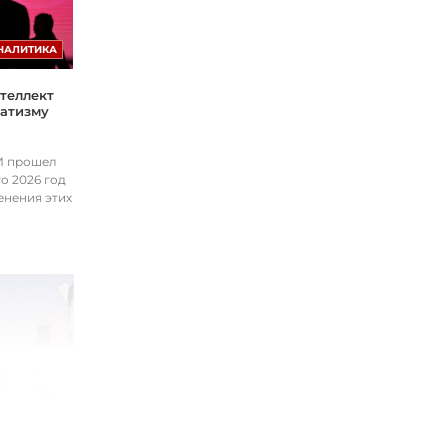
НАЛИТИКА
теллект
матизму
ИИ прошел
о 2026 год
енения этих