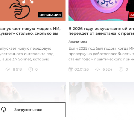
ИННОВАЦИИ
А
 запускает новую модель ИИ,
В 2026 году искусственный ин
думает» столько, сколько вы
перейдет от ажиотажа к праг
Аналитика
выпускает новую передовую
Если 2025 год был годом, когда 
усственного интеллекта под
проверку на работоспособность, т
laude 3.7 Sonnet, которую
станет годом практического прим
зработала так, чтобы она «дум...
технологий. Фокус уже с...
8 918
0
02.01.26
6 524
0
Загрузить еще