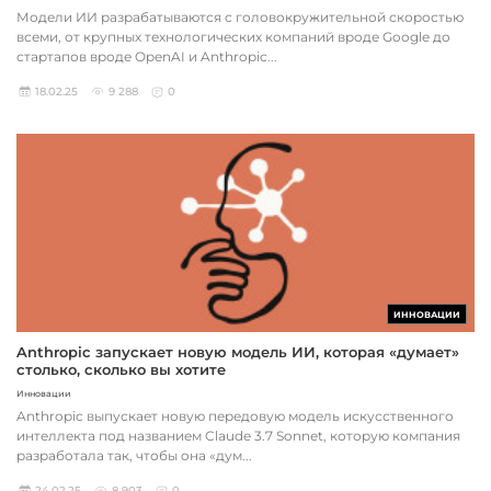
Модели ИИ разрабатываются с головокружительной скоростью
всеми, от крупных технологических компаний вроде Google до
стартапов вроде OpenAI и Anthropic...
18.02.25
9 288
0
ИННОВАЦИИ
Anthropic запускает новую модель ИИ, которая «думает»
столько, сколько вы хотите
Инновации
Anthropic выпускает новую передовую модель искусственного
интеллекта под названием Claude 3.7 Sonnet, которую компания
разработала так, чтобы она «дум...
24.02.25
8 903
0