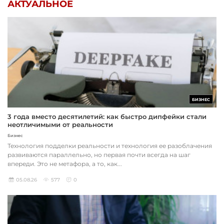
АКТУАЛЬНОЕ
БИЗНЕС
3 года вместо десятилетий: как быстро дипфейки стали
неотличимыми от реальности
Бизнес
Технология подделки реальности и технология ее разоблачения
развиваются параллельно, но первая почти всегда на шаг
впереди. Это не метафора, а то, как...
05.08.26
577
0