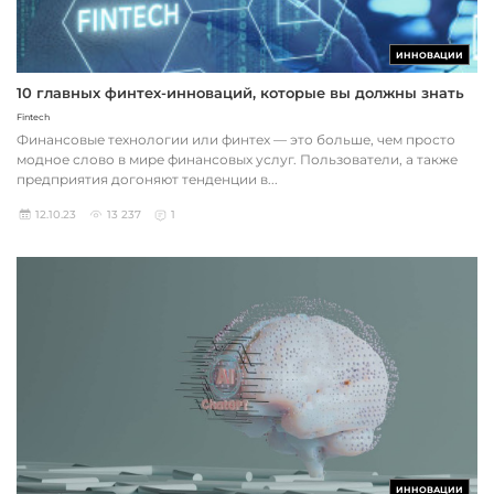
ИННОВАЦИИ
10 главных финтех-инноваций, которые вы должны знать
Fintech
Финансовые технологии или финтех — это больше, чем просто
модное слово в мире финансовых услуг. Пользователи, а также
предприятия догоняют тенденции в...
12.10.23
13 237
1
ИННОВАЦИИ