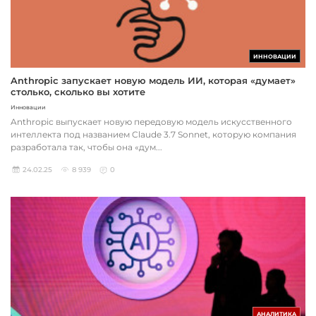
ИННОВАЦИИ
Anthropic запускает новую модель ИИ, которая «думает»
столько, сколько вы хотите
Инновации
Anthropic выпускает новую передовую модель искусственного
интеллекта под названием Claude 3.7 Sonnet, которую компания
разработала так, чтобы она «дум...
24.02.25
8 939
0
АНАЛИТИКА