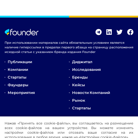
При использовании материалов сайта обязательным условием является
наличие гиперссылки в пределах первого абзаца на страницу расположения
исходной статьи с указанием бренда издания Founder
Публикации
Диджитал
Компании
Исследования
Стартапы
Бренды
Фаундеры
Кейсы
Мероприятия
Новости Компаний
Рынок
Стартапы
О Компании
Нажав «Принять все cookie-файлы», вы соглашаетесь на размещение
Реклама
всех cookie-файлов на вашем устройстве. Вы можете изменять
настройки cookie-файлов или отозвать ваше согласие на их
Контакты
использование в любое время, нажав на «Настройки cookie-файлов».