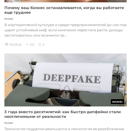
Почему ваш бизнес останавливается, когда вы работаете
еще труднее
Бизнес
В корпоративной культуре и среди предпринимателей до сих пор
царит устойчивый миф: если компания перестала расти, доходы
застопорились или возникли пр...
06.08.26
613
0
БИЗНЕС
3 года вместо десятилетий: как быстро дипфейки стали
неотличимыми от реальности
Бизнес
Технология подделки реальности и технология ее разоблачения