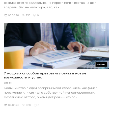
развиваются параллельно, но первая почти всегда на шаг
впереди. Это не метафора, а то, как...
05.08.26
755
0
БИЗНЕС
7 мощных способов превратить отказ в новые
возможности и успех
Бизнес
Большинство людей воспринимают слово «нет» как финал,
поражение или сигнал о собственной неполноценности.
Независимо от того, о чем идет речь — отклон...
04.08.26
780
0