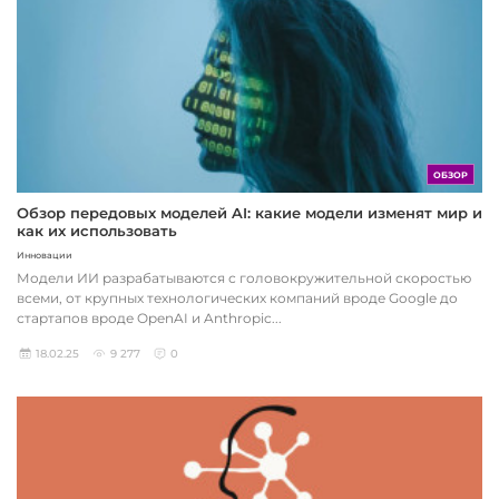
ОБЗОР
Обзор передовых моделей AI: какие модели изменят мир и
как их использовать
Инновации
Модели ИИ разрабатываются с головокружительной скоростью
всеми, от крупных технологических компаний вроде Google до
стартапов вроде OpenAI и Anthropic...
18.02.25
9 277
0