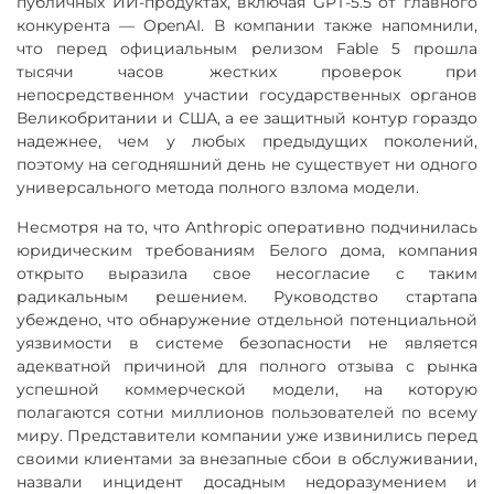
публичных ИИ-продуктах, включая GPT-5.5 от главного
конкурента — OpenAI. В компании также напомнили,
что перед официальным релизом Fable 5 прошла
тысячи часов жестких проверок при
непосредственном участии государственных органов
Великобритании и США, а ее защитный контур гораздо
надежнее, чем у любых предыдущих поколений,
поэтому на сегодняшний день не существует ни одного
универсального метода полного взлома модели.
Несмотря на то, что Anthropic оперативно подчинилась
юридическим требованиям Белого дома, компания
открыто выразила свое несогласие с таким
радикальным решением. Руководство стартапа
убеждено, что обнаружение отдельной потенциальной
уязвимости в системе безопасности не является
адекватной причиной для полного отзыва с рынка
успешной коммерческой модели, на которую
полагаются сотни миллионов пользователей по всему
миру. Представители компании уже извинились перед
своими клиентами за внезапные сбои в обслуживании,
назвали инцидент досадным недоразумением и