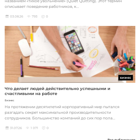
названием «тихое увольнение» (Quiet Quitting). Этот термин
описывает поведение работников, к...
03.08.26
793
0
БИЗНЕС
Что делает людей действительно успешными и
счастливыми на работе
Бизнес
На протяжении десятилетий корпоративный мир пытался
разгадать секрет максимальной производительности
сотрудников. Большинство компаний до сих пор пола...
31.07.26
1 071
0
Все публикации