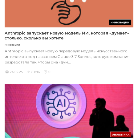
ИННОВАЦИИ
Anthropic запускает новую модель ИИ, которая «думает»
столько, сколько вы хотите
Инновации
Anthropic выпускает новую передовую модель искусственного
интеллекта под названием Claude 3.7 Sonnet, которую компания
разработала так, чтобы она «дум...
24.02.25
8 894
0
АНАЛИТИКА