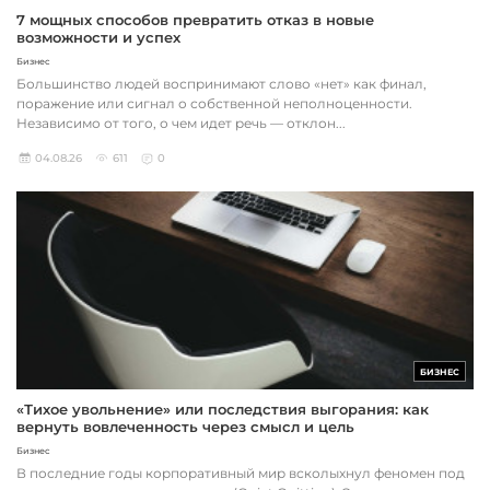
7 мощных способов превратить отказ в новые
возможности и успех
Бизнес
Большинство людей воспринимают слово «нет» как финал,
поражение или сигнал о собственной неполноценности.
Независимо от того, о чем идет речь — отклон...
04.08.26
611
0
БИЗНЕС
«Тихое увольнение» или последствия выгорания: как
вернуть вовлеченность через смысл и цель
Бизнес
В последние годы корпоративный мир всколыхнул феномен под