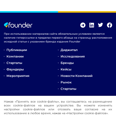
При использовании материалов сайта обязательным условием является
наличие гиперссылки в пределах первого абзаца на страницу расположения
исходной статьи с указанием бренда издания Founder
Публикации
Диджитал
Компании
Исследования
Стартапы
Бренды
Фаундеры
Кейсы
Мероприятия
Новости Компаний
Рынок
Стартапы
О Компании
Нажав «Принять все cookie-файлы», вы соглашаетесь на размещение
всех cookie-файлов на вашем устройстве. Вы можете изменять
Реклама
настройки cookie-файлов или отозвать ваше согласие на их
Контакты
использование в любое время, нажав на «Настройки cookie-файлов».