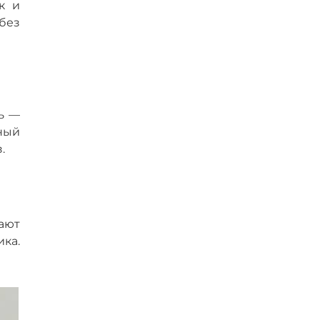
к и
без
ь —
ный
.
ают
ка.