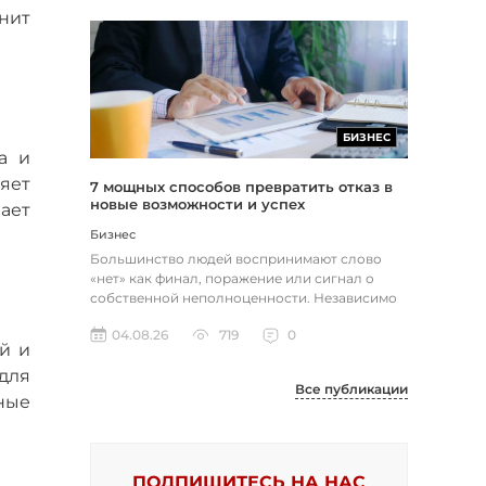
енит
БИЗНЕС
а и
няет
7 мощных способов превратить отказ в
новые возможности и успех
ает
Бизнес
Большинство людей воспринимают слово
«нет» как финал, поражение или сигнал о
собственной неполноценности. Независимо
от того, о чем идет речь — отклон...
04.08.26
719
0
й и
для
Все публикации
ные
ПОДПИШИТЕСЬ НА НАС