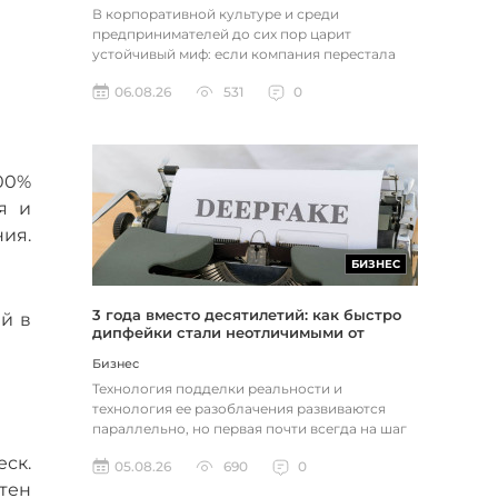
В корпоративной культуре и среди
предпринимателей до сих пор царит
устойчивый миф: если компания перестала
расти, доходы застопорились или возникли
06.08.26
531
0
пр...
00%
я и
ия.
БИЗНЕС
3 года вместо десятилетий: как быстро
й в
дипфейки стали неотличимыми от
реальности
Бизнес
Технология подделки реальности и
технология ее разоблачения развиваются
параллельно, но первая почти всегда на шаг
впереди. Это не метафора, а то, как...
ск.
05.08.26
690
0
тен