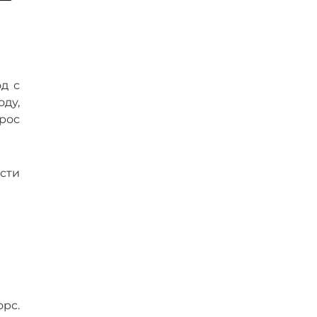
д с
оду,
рос
ости
рс.