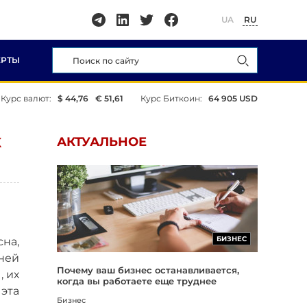
UA
RU
ЕРТЫ
Курс валют:
$ 44,76
€ 51,61
Курс Биткоин:
64 905 USD
Х
АКТУАЛЬНОЕ
БИЗНЕС
сна,
ней
Почему ваш бизнес останавливается,
, их
когда вы работаете еще труднее
 эта
Бизнес