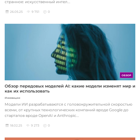
странное: искусственный интел...
26.05.25
9 751
0
ОБЗОР
Обзор передовых моделей AI: какие модели изменят мир и
как их использовать
Инновации
Модели ИИ разрабатываются с головокружительной скоростью
всеми, от крупных технологических компаний вроде Google до
стартапов вроде OpenAI и Anthropic...
18.02.25
9 273
0