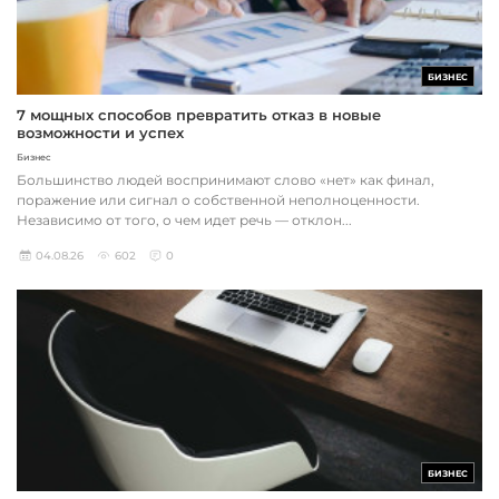
БИЗНЕС
7 мощных способов превратить отказ в новые
возможности и успех
Бизнес
Большинство людей воспринимают слово «нет» как финал,
поражение или сигнал о собственной неполноценности.
Независимо от того, о чем идет речь — отклон...
04.08.26
602
0
БИЗНЕС