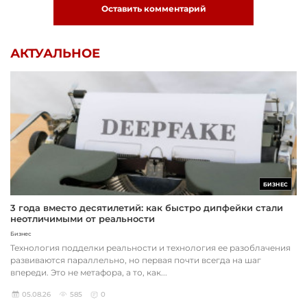
Оставить комментарий
АКТУАЛЬНОЕ
БИЗНЕС
3 года вместо десятилетий: как быстро дипфейки стали
неотличимыми от реальности
Бизнес
Технология подделки реальности и технология ее разоблачения
развиваются параллельно, но первая почти всегда на шаг
впереди. Это не метафора, а то, как...
05.08.26
585
0