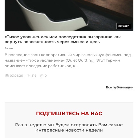
БИЗНЕС
«Тихое увольнение» или последствия выгорания: как
вернуть вовлеченность через смысл и цель
Бизнес
В последние годы корпоративный мир всколыхнул феномен под
названием «тихое увольнение» (Quiet Quitting). Этот термин
описывает поведение работников, к...
03.08.26
819
0
Все публикации
ПОДПИШИТЕСЬ НА НАС
Раз в неделю мы будем отправлять Вам самые
интересные новости недели