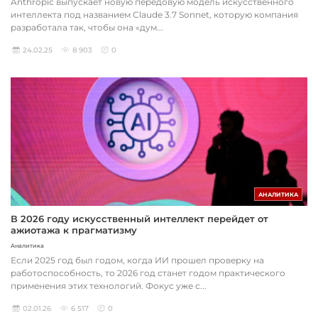
Anthropic выпускает новую передовую модель искусственного
интеллекта под названием Claude 3.7 Sonnet, которую компания
разработала так, чтобы она «дум...
24.02.25
8 903
0
АНАЛИТИКА
В 2026 году искусственный интеллект перейдет от
ажиотажа к прагматизму
Аналитика
Если 2025 год был годом, когда ИИ прошел проверку на
работоспособность, то 2026 год станет годом практического
применения этих технологий. Фокус уже с...
02.01.26
6 517
0