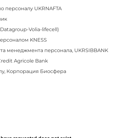
по персоналу UKRNAFTA
ник
tagroup-Volia-lifecell)
персоналом KNESS
нта менеджмента персонала, UKRSIBBANK
edit Agricole Bank
лу, Корпорация Биосфера