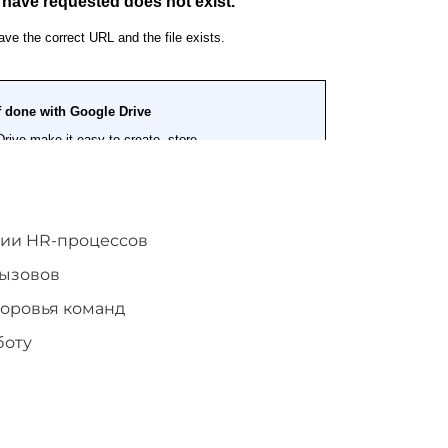
ии HR-процессов
вызовов
оровья команд
боту