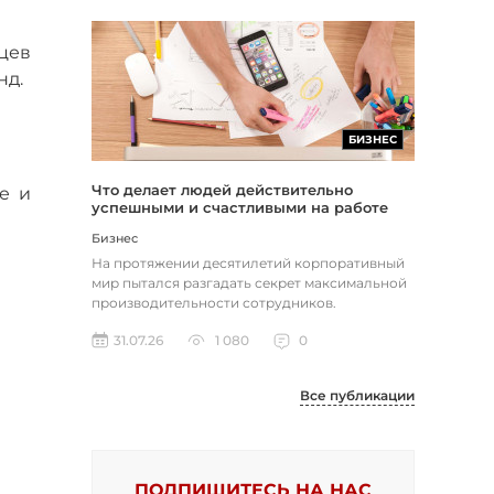
цев
нд.
БИЗНЕС
Что делает людей действительно
е и
успешными и счастливыми на работе
Бизнес
На протяжении десятилетий корпоративный
мир пытался разгадать секрет максимальной
производительности сотрудников.
Большинство компаний до сих пор пола...
31.07.26
1 080
0
Все публикации
ПОДПИШИТЕСЬ НА НАС