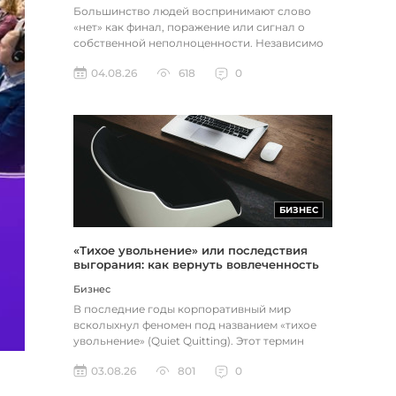
Большинство людей воспринимают слово
«нет» как финал, поражение или сигнал о
собственной неполноценности. Независимо
от того, о чем идет речь — отклон...
04.08.26
618
0
БИЗНЕС
«Тихое увольнение» или последствия
выгорания: как вернуть вовлеченность
через смысл и цель
Бизнес
В последние годы корпоративный мир
всколыхнул феномен под названием «тихое
увольнение» (Quiet Quitting). Этот термин
описывает поведение работников, к...
03.08.26
801
0