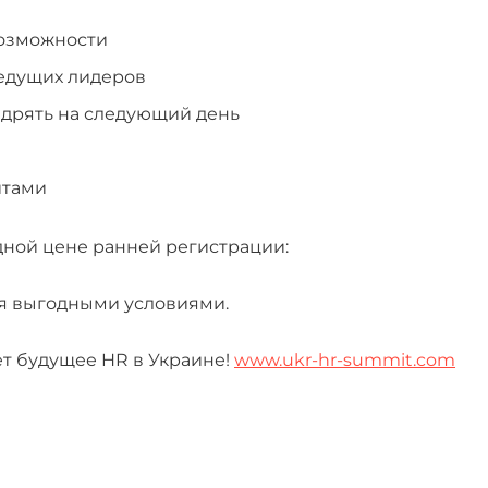
возможности
ведущих лидеров
дрять на следующий день
йтами
дной цене ранней регистрации:
ся выгодными условиями.
т будущее HR в Украине!
www.ukr-hr-summit.com