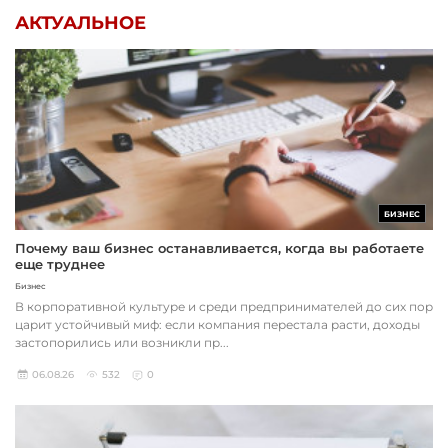
АКТУАЛЬНОЕ
БИЗНЕС
Почему ваш бизнес останавливается, когда вы работаете
еще труднее
Бизнес
В корпоративной культуре и среди предпринимателей до сих пор
царит устойчивый миф: если компания перестала расти, доходы
застопорились или возникли пр...
06.08.26
532
0