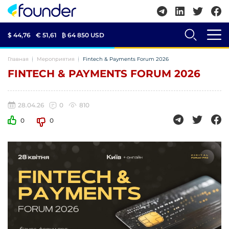
$ 44,76
€ 51,61
₿
64 850 USD
Главная
Мероприятия
Fintech & Payments Forum 2026
FINTECH & PAYMENTS FORUM 2026
28.04.26
0
810
0
0