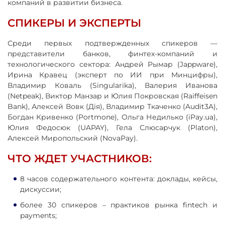
компаний в развитии бизнеса.
СПИКЕРЫ И ЭКСПЕРТЫ
Среди первых подтвержденных спикеров —
представители банков, финтех-компаний и
технологического сектора: Андрей Рымар (Jappware),
Ирина Кравец (эксперт по ИИ при Минцифры),
Владимир Коваль (Singularika), Валерия Иванова
(Netpeak), Виктор Манзар и Юлия Покровская (Raiffeisen
Bank), Алексей Вовк (Дія), Владимир Ткаченко (Audit3A),
Богдан Кривенко (Portmone), Ольга Недилько (iPay.ua),
Юлия Федосюк (UAPAY), Гела Слюсарчук (Platon),
Алексей Миропольский (NovaPay).
ЧТО ЖДЕТ УЧАСТНИКОВ:
8 часов содержательного контента: доклады, кейсы,
дискуссии;
более 30 спикеров – практиков рынка fintech и
payments;