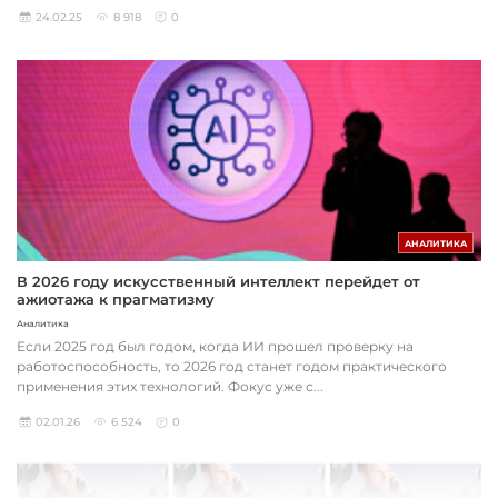
24.02.25
8 918
0
АНАЛИТИКА
В 2026 году искусственный интеллект перейдет от
ажиотажа к прагматизму
Аналитика
Если 2025 год был годом, когда ИИ прошел проверку на
работоспособность, то 2026 год станет годом практического
применения этих технологий. Фокус уже с...
02.01.26
6 524
0