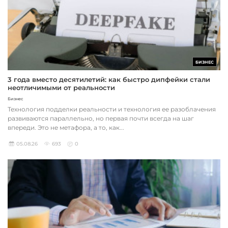
БИЗНЕС
3 года вместо десятилетий: как быстро дипфейки стали
неотличимыми от реальности
Бизнес
Технология подделки реальности и технология ее разоблачения
развиваются параллельно, но первая почти всегда на шаг
впереди. Это не метафора, а то, как...
05.08.26
693
0