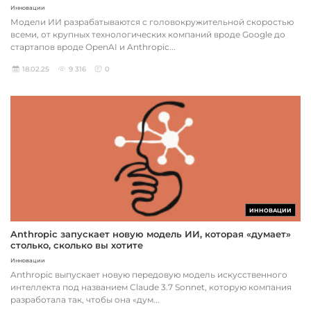
Инновации
Модели ИИ разрабатываются с головокружительной скоростью
всеми, от крупных технологических компаний вроде Google до
стартапов вроде OpenAI и Anthropic...
18.02.25
9 316
0
ИННОВАЦИИ
Anthropic запускает новую модель ИИ, которая «думает»
столько, сколько вы хотите
Инновации
Anthropic выпускает новую передовую модель искусственного
интеллекта под названием Claude 3.7 Sonnet, которую компания
разработала так, чтобы она «дум...