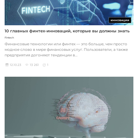
ИННОВАЦИИ
10 главных финтех-инноваций, которые вы должны знать
Fintech
Финансовые технологии или финтех — это больше, чем просто
модное слово в мире финансовых услуг. Пользователи, а также
предприятия догоняют тенденции в...
12.10.23
13 261
1