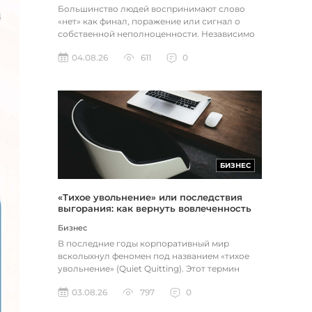
Большинство людей воспринимают слово
«нет» как финал, поражение или сигнал о
собственной неполноценности. Независимо
от того, о чем идет речь — отклон...
04.08.26
611
0
БИЗНЕС
«Тихое увольнение» или последствия
выгорания: как вернуть вовлеченность
через смысл и цель
Бизнес
В последние годы корпоративный мир
всколыхнул феномен под названием «тихое
увольнение» (Quiet Quitting). Этот термин
описывает поведение работников, к...
03.08.26
797
0