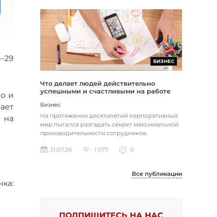
8–29
БИЗНЕС
Что делает людей действительно
успешными и счастливыми на работе
о и
Бизнес
ает
На протяжении десятилетий корпоративный
 на
мир пытался разгадать секрет максимальной
производительности сотрудников.
Большинство компаний до сих пор пола...
31.07.26
1 077
0
Все публикации
ка:
ПОДПИШИТЕСЬ НА НАС