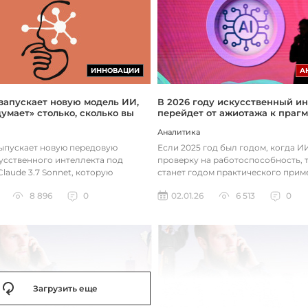
ИННОВАЦИИ
А
 запускает новую модель ИИ,
В 2026 году искусственный ин
думает» столько, сколько вы
перейдет от ажиотажа к праг
Аналитика
выпускает новую передовую
Если 2025 год был годом, когда 
усственного интеллекта под
проверку на работоспособность, т
laude 3.7 Sonnet, которую
станет годом практического прим
зработала так, чтобы она «дум...
технологий. Фокус уже с...
8 896
0
02.01.26
6 513
0
Загрузить еще