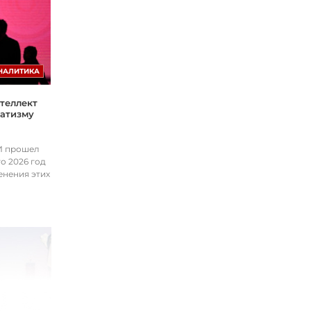
НАЛИТИКА
теллект
матизму
ИИ прошел
о 2026 год
енения этих