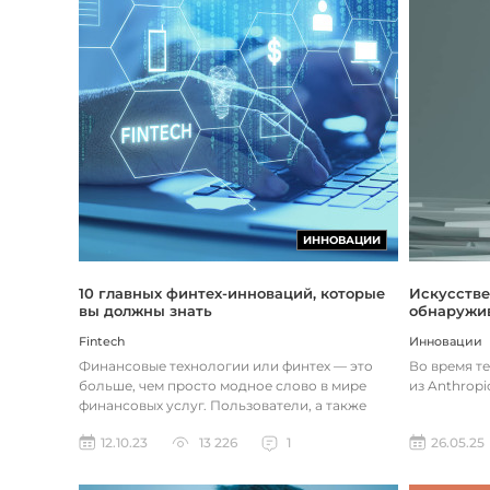
ИННОВАЦИИ
Искусстве
10 главных финтех-инноваций, которые
обнаружив
вы должны знать
Инновации
Fintech
Во время т
Финансовые технологии или финтех — это
из Anthropi
больше, чем просто модное слово в мире
финансовых услуг. Пользователи, а также
предприятия догоняют тенденции в...
26.05.25
12.10.23
13 226
1