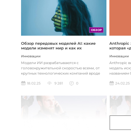
ОБЗОР
Обзор передовых моделей AI: какие
Anthropic
модели изменят мир и как их
которая «
использовать
хотите
Инновации
Инновации
Модели ИИ разрабатываются с
Anthropic 
головокружительной скоростью всеми, от
модель иск
крупных технологических компаний вроде
названием C
Google до стартапов вроде OpenAI и
компания ра
18.02.25
9 281
0
24.02.25
Anthropic...