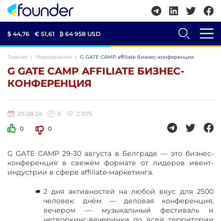
$ 44,76
€ 51,61
₿
64 958 USD
Главная
Мероприятия
G GATE CAMP affiliate бизнес-конференция
G GATE CAMP AFFILIATE БИЗНЕС-
КОНФЕРЕНЦИЯ
29.08.24
0
2 075
0
0
G GATE CAMP 29-30 августа в Белграде — это бизнес-
конференция в свежем формате от лидеров ивент-
индустрии в сфере affiliate-маркетинга.
2 дня активностей на любой вкус для 2500
человек: днём — деловая конференция,
вечером — музыкальный фестиваль и
нетворкинг-вечеринки по всей территории