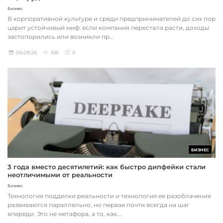
Бизнес
В корпоративной культуре и среди предпринимателей до сих пор
царит устойчивый миф: если компания перестала расти, доходы
застопорились или возникли пр...
06.08.26
581
0
БИЗНЕС
3 года вместо десятилетий: как быстро дипфейки стали
неотличимыми от реальности
Бизнес
Технология подделки реальности и технология ее разоблачения
развиваются параллельно, но первая почти всегда на шаг
впереди. Это не метафора, а то, как...