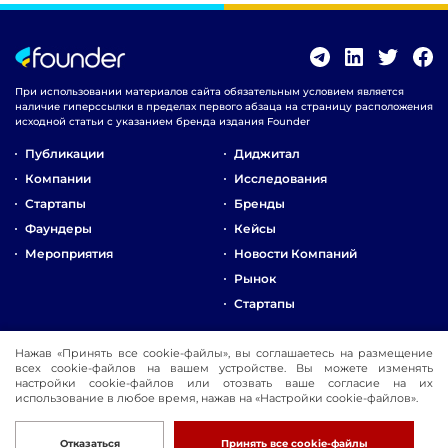
При использовании материалов сайта обязательным условием является
наличие гиперссылки в пределах первого абзаца на страницу расположения
исходной статьи с указанием бренда издания Founder
Публикации
Диджитал
Компании
Исследования
Стартапы
Бренды
Фаундеры
Кейсы
Мероприятия
Новости Компаний
Рынок
Стартапы
О Компании
Нажав «Принять все cookie-файлы», вы соглашаетесь на размещение
Реклама
всех cookie-файлов на вашем устройстве. Вы можете изменять
настройки cookie-файлов или отозвать ваше согласие на их
Контакты
использование в любое время, нажав на «Настройки cookie-файлов».
© 2016-2026 Founder
Разработка
Отказаться
Принять все cookie-файлы