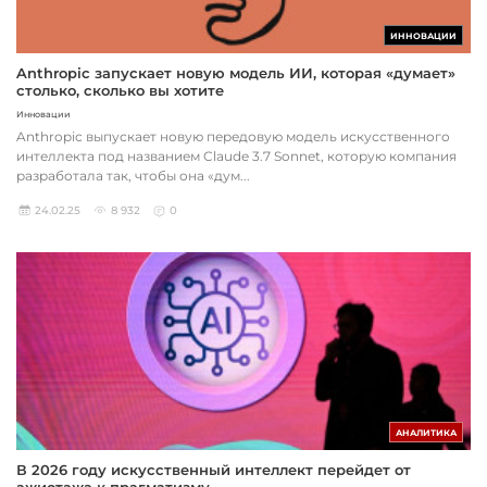
ИННОВАЦИИ
Anthropic запускает новую модель ИИ, которая «думает»
столько, сколько вы хотите
Инновации
Anthropic выпускает новую передовую модель искусственного
интеллекта под названием Claude 3.7 Sonnet, которую компания
разработала так, чтобы она «дум...
24.02.25
8 932
0
АНАЛИТИКА
В 2026 году искусственный интеллект перейдет от
ажиотажа к прагматизму