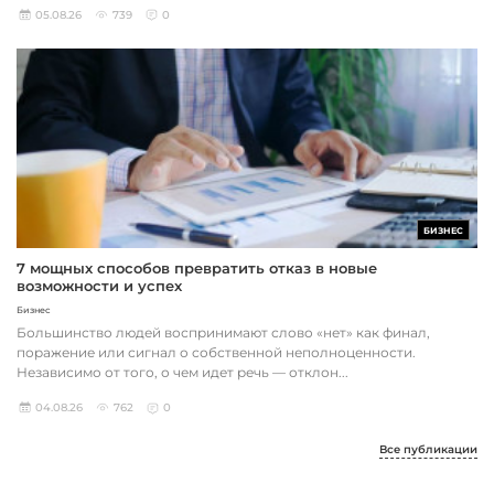
05.08.26
739
0
БИЗНЕС
7 мощных способов превратить отказ в новые
возможности и успех
Бизнес
Большинство людей воспринимают слово «нет» как финал,
поражение или сигнал о собственной неполноценности.
Независимо от того, о чем идет речь — отклон...
04.08.26
762
0
Все публикации