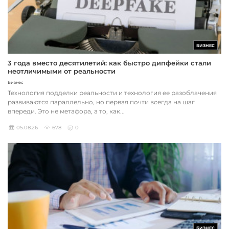
БИЗНЕС
3 года вместо десятилетий: как быстро дипфейки стали
неотличимыми от реальности
Бизнес
Технология подделки реальности и технология ее разоблачения
развиваются параллельно, но первая почти всегда на шаг
впереди. Это не метафора, а то, как...
05.08.26
678
0
БИЗНЕС