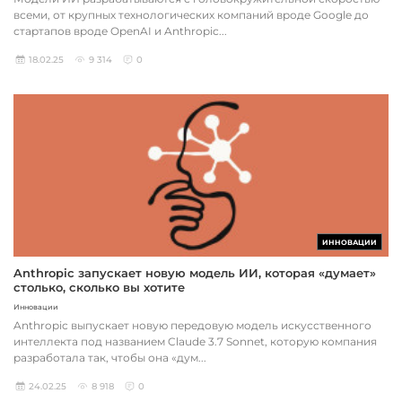
всеми, от крупных технологических компаний вроде Google до
стартапов вроде OpenAI и Anthropic...
18.02.25
9 314
0
ИННОВАЦИИ
Anthropic запускает новую модель ИИ, которая «думает»
столько, сколько вы хотите
Инновации
Anthropic выпускает новую передовую модель искусственного
интеллекта под названием Claude 3.7 Sonnet, которую компания
разработала так, чтобы она «дум...
24.02.25
8 918
0