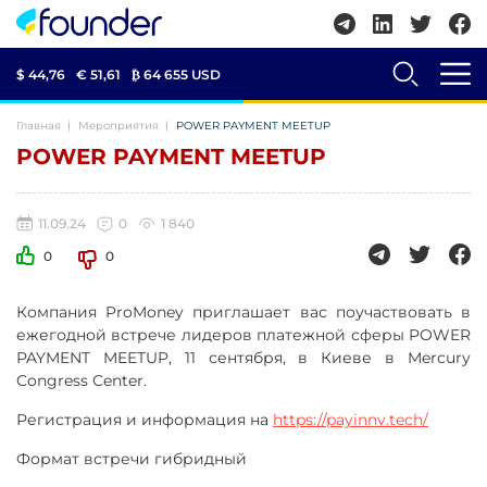
$ 44,76
€ 51,61
₿
64 655 USD
Главная
Мероприятия
POWER PAYMENT MEETUP
POWER PAYMENT MEETUP
11.09.24
0
1 840
0
0
Компания ProMoney приглашает вас поучаствовать в
ежегодной встрече лидеров платежной сферы POWER
PAYMENT MEETUP, 11 сентября, в Киеве в Mercury
Congress Center.
Регистрация и информация на
https://payinnv.tech/
Формат встречи гибридный