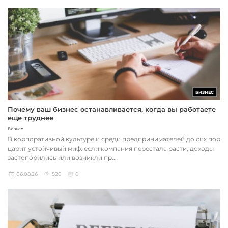
БИЗНЕС
Почему ваш бизнес останавливается, когда вы работаете
еще труднее
Бизнес
В корпоративной культуре и среди предпринимателей до сих пор
царит устойчивый миф: если компания перестала расти, доходы
застопорились или возникли пр...
06.08.26
520
0