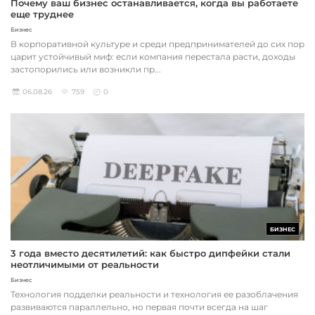
Почему ваш бизнес останавливается, когда вы работаете
еще труднее
Бизнес
В корпоративной культуре и среди предпринимателей до сих пор
царит устойчивый миф: если компания перестала расти, доходы
застопорились или возникли пр...
06.08.26
759
0
БИЗНЕС
3 года вместо десятилетий: как быстро дипфейки стали
неотличимыми от реальности
Бизнес
Технология подделки реальности и технология ее разоблачения
развиваются параллельно, но первая почти всегда на шаг