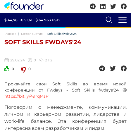
$ 44,76
€ 51,61
₿
64 963 USD
Главная
Мероприятия
Soft Skills fwdays'24
SOFT SKILLS FWDAYS'24
29.02.24
0
2 112
0
0
Прокачайте свои Soft Skills во время новой
конференции от Fwdays - Soft Skills fwdays'24 🤩
https://bit.ly/49rqMsP
Поговорим о менеджменте, коммуникации,
личном и карьерном развитии, лидерстве и
work-life балансе. Эта конференция будет
интересна всем разработчикам и лидам.