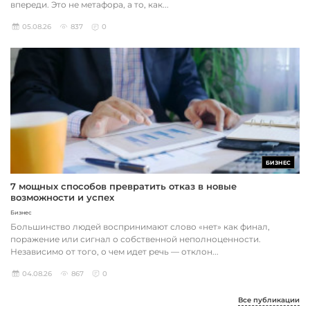
впереди. Это не метафора, а то, как...
05.08.26
837
0
БИЗНЕС
7 мощных способов превратить отказ в новые
возможности и успех
Бизнес
Большинство людей воспринимают слово «нет» как финал,
поражение или сигнал о собственной неполноценности.
Независимо от того, о чем идет речь — отклон...
04.08.26
867
0
Все публикации