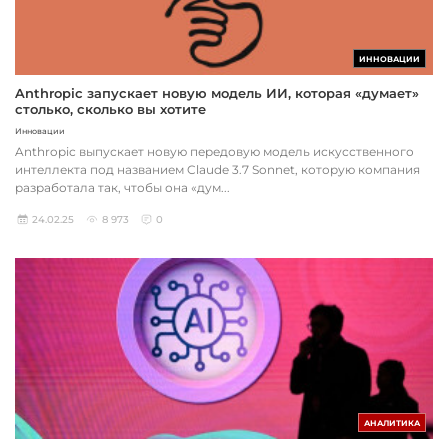
ИННОВАЦИИ
Anthropic запускает новую модель ИИ, которая «думает»
столько, сколько вы хотите
Инновации
Anthropic выпускает новую передовую модель искусственного
интеллекта под названием Claude 3.7 Sonnet, которую компания
разработала так, чтобы она «дум...
24.02.25
8 973
0
АНАЛИТИКА