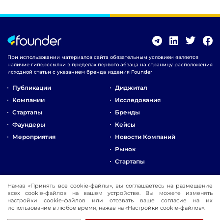
При использовании материалов сайта обязательным условием является
наличие гиперссылки в пределах первого абзаца на страницу расположения
исходной статьи с указанием бренда издания Founder
Публикации
Диджитал
Компании
Исследования
Стартапы
Бренды
Фаундеры
Кейсы
Мероприятия
Новости Компаний
Рынок
Стартапы
О Компании
Нажав «Принять все cookie-файлы», вы соглашаетесь на размещение
всех cookie-файлов на вашем устройстве. Вы можете изменять
Реклама
настройки cookie-файлов или отозвать ваше согласие на их
Контакты
использование в любое время, нажав на «Настройки cookie-файлов».