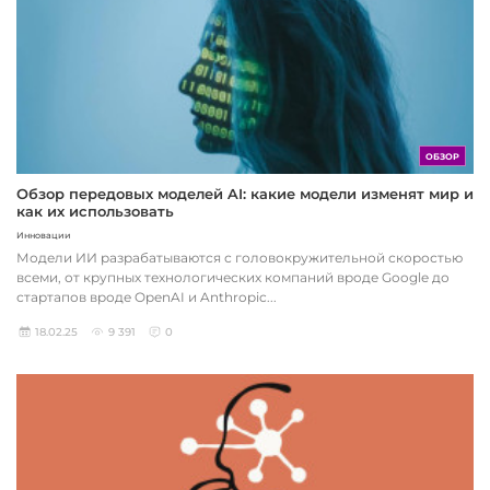
ОБЗОР
Обзор передовых моделей AI: какие модели изменят мир и
как их использовать
Инновации
Модели ИИ разрабатываются с головокружительной скоростью
всеми, от крупных технологических компаний вроде Google до
стартапов вроде OpenAI и Anthropic...
18.02.25
9 391
0