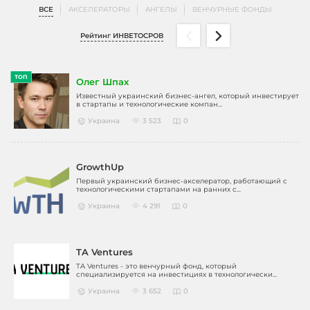
ВСЕ
АКСЕЛЕРАТОРЫ
АНГЕЛЫ
ВЕНЧУРНЫЕ ФОНДЫ
Рейтинг ИНВЕТОСРОВ
ТОП
Олег Шпах
Известный украинский бизнес-ангел, который инвестирует
в стартапы и технологические компан...
Украина
3 523
0
GrowthUp
Первый украинский бизнес-акселератор, работающий с
технологическими стартапами на ранних с...
Украина
4 291
0
TA Ventures
TA Ventures - это венчурный фонд, который
специализируется на инвестициях в технологически...
Украина
3 652
0