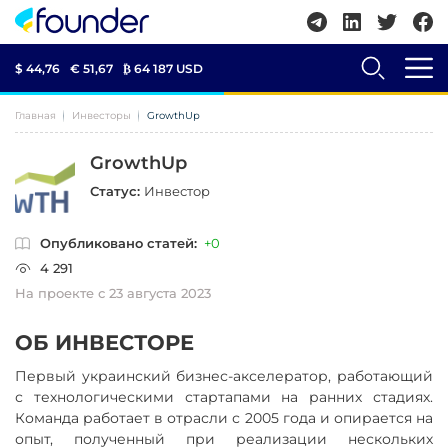
$ 44,76
€ 51,67
₿
64 187 USD
Главная
Инвесторы
GrowthUp
GrowthUp
Статус:
Инвестор
Опубликовано статей:
+0
4 291
На проекте с 23 августа 2023
ОБ ИНВЕСТОРЕ
Первый украинский бизнес-акселератор, работающий
с технологическими стартапами на ранних стадиях.
Команда работает в отрасли с 2005 года и опирается на
опыт, полученный при реализации нескольких