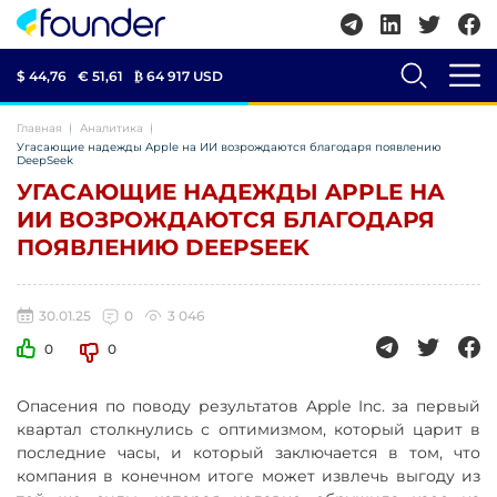
$ 44,76
€ 51,61
₿
64 917 USD
Главная
Аналитика
Угасающие надежды Apple на ИИ возрождаются благодаря появлению
DeepSeek
УГАСАЮЩИЕ НАДЕЖДЫ APPLE НА
ИИ ВОЗРОЖДАЮТСЯ БЛАГОДАРЯ
ПОЯВЛЕНИЮ DEEPSEEK
30.01.25
0
3 046
0
0
Опасения по поводу результатов Apple Inc. за первый
квартал столкнулись с оптимизмом, который царит в
последние часы, и который заключается в том, что
компания в конечном итоге может извлечь выгоду из