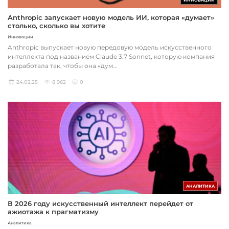
Anthropic запускает новую модель ИИ, которая «думает»
столько, сколько вы хотите
Инновации
Anthropic выпускает новую передовую модель искусственного
интеллекта под названием Claude 3.7 Sonnet, которую компания
разработала так, чтобы она «дум...
24.02.25
8 962
0
АНАЛИТИКА
В 2026 году искусственный интеллект перейдет от
ажиотажа к прагматизму
Аналитика