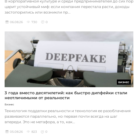
В корпоративной культуре и среди предпринимателей до сих пор
царит устойчивый миф: если компания перестала расти, доходы
застопорились или возникли пр...
06.08.26
730
0
БИЗНЕС
3 года вместо десятилетий: как быстро дипфейки стали
неотличимыми от реальности
Бизнес
Технология подделки реальности и технология ее разоблачения
развиваются параллельно, но первая почти всегда на шаг
впереди. Это не метафора, а то, как...
05.08.26
823
0