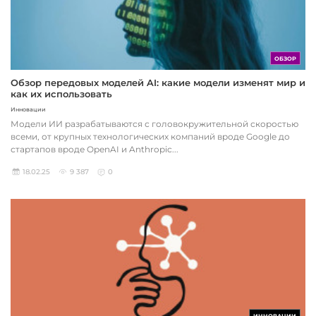
ОБЗОР
Обзор передовых моделей AI: какие модели изменят мир и
как их использовать
Инновации
Модели ИИ разрабатываются с головокружительной скоростью
всеми, от крупных технологических компаний вроде Google до
стартапов вроде OpenAI и Anthropic...
18.02.25
9 387
0
ИННОВАЦИИ