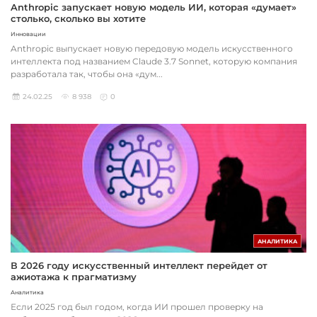
Anthropic запускает новую модель ИИ, которая «думает»
столько, сколько вы хотите
Инновации
Anthropic выпускает новую передовую модель искусственного
интеллекта под названием Claude 3.7 Sonnet, которую компания
разработала так, чтобы она «дум...
24.02.25
8 938
0
АНАЛИТИКА
В 2026 году искусственный интеллект перейдет от
ажиотажа к прагматизму
Аналитика
Если 2025 год был годом, когда ИИ прошел проверку на