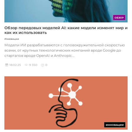
ОБЗОР
Обзор передовых моделей AI: какие модели изменят мир и
как их использовать
Инновации
Модели ИИ разрабатываются с головокружительной скоростью
всеми, от крупных технологических компаний вроде Google до
стартапов вроде OpenAI и Anthropic...
18.02.25
9 350
0
ИННОВАЦИИ