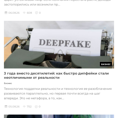
застопорились или возникли пр...
06.08.26
608
0
БИЗНЕС
3 года вместо десятилетий: как быстро дипфейки стали
неотличимыми от реальности
Бизнес
Технология подделки реальности и технология ее разоблачения
развиваются параллельно, но первая почти всегда на шаг
впереди. Это не метафора, а то, как...
05.08.26
752
0