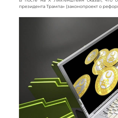
В посте на X Лихтенштейн сказал, что 
президента Трампа» (законопроект о рефор