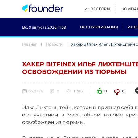
ИНВЕСТОРЫ
КОМПА
ВСЕ ПУБЛИКАЦИИ
ИНВ
Вс, 9 августа 2026, 11:59
Главная
Новости
Хакер Bitfinex Илья Лихтенштейн
ХАКЕР BITFINEX ИЛЬЯ ЛИХТЕНШ
ОСВОБОЖДЕНИИ ИЗ ТЮРЬМЫ
05.01.26
0
1 786
0
0
Илья Лихтенштейн, который признал себя в
его участием в масштабном взломе крип
освобожден из тюрьмы.