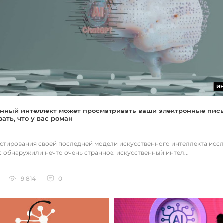
И
нный интеллект может просматривать ваши электронные пис
ать, что у вас роман
естирования своей последней модели искусственного интеллекта исс
c обнаружили нечто очень странное: искусственный интел...
9 814
0