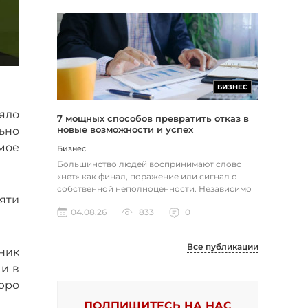
БИЗНЕС
яло
7 мощных способов превратить отказ в
новые возможности и успех
ьно
мое
Бизнес
Большинство людей воспринимают слово
«нет» как финал, поражение или сигнал о
собственной неполноценности. Независимо
яти
от того, о чем идет речь — отклон...
04.08.26
833
0
Все публикации
ник
и в
юро
ПОДПИШИТЕСЬ НА НАС