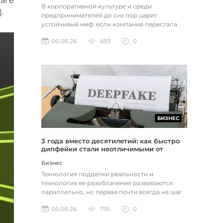
аге
В корпоративной культуре и среди
.
предпринимателей до сих пор царит
устойчивый миф: если компания перестала
расти, доходы застопорились или возникли
06.08.26
693
0
пр...
БИЗНЕС
3 года вместо десятилетий: как быстро
дипфейки стали неотличимыми от
реальности
Бизнес
Технология подделки реальности и
технология ее разоблачения развиваются
параллельно, но первая почти всегда на шаг
впереди. Это не метафора, а то, как...
05.08.26
795
0