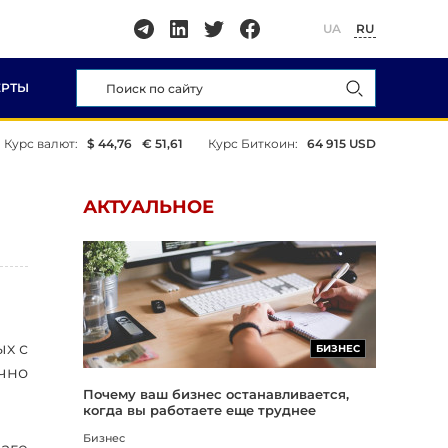
UA
RU
ЕРТЫ
Курс валют:
$ 44,76
€ 51,61
Курс Биткоин:
64 915 USD
АКТУАЛЬНОЕ
х с
БИЗНЕС
чно
Почему ваш бизнес останавливается,
когда вы работаете еще труднее
Бизнес