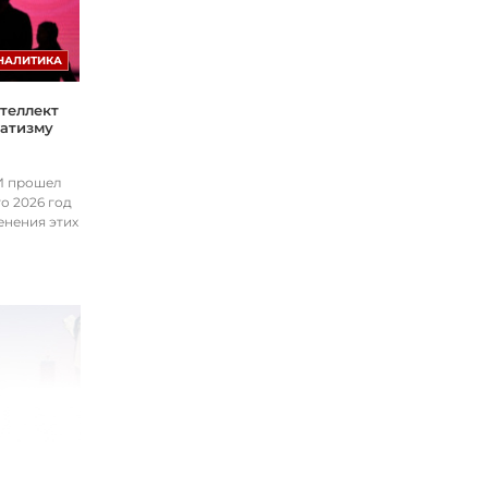
НАЛИТИКА
теллект
матизму
ИИ прошел
о 2026 год
енения этих