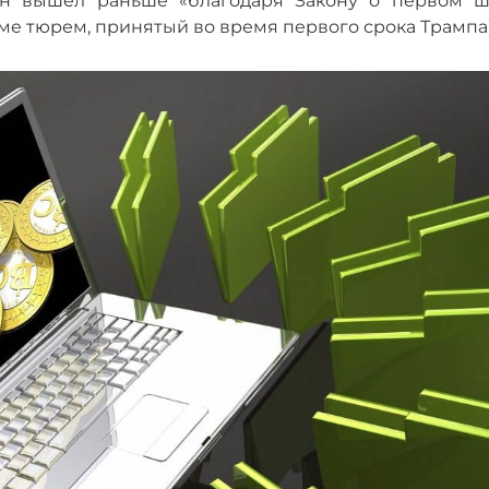
он вышел раньше «благодаря Закону о первом ш
ме тюрем, принятый во время первого срока Трампа)