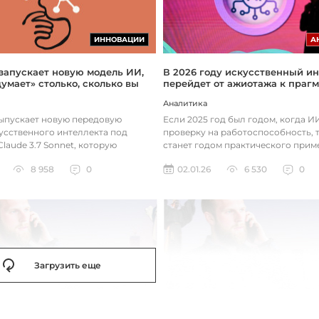
ИННОВАЦИИ
А
 запускает новую модель ИИ,
В 2026 году искусственный ин
думает» столько, сколько вы
перейдет от ажиотажа к праг
Аналитика
выпускает новую передовую
Если 2025 год был годом, когда 
усственного интеллекта под
проверку на работоспособность, т
laude 3.7 Sonnet, которую
станет годом практического прим
зработала так, чтобы она «дум...
технологий. Фокус уже с...
8 958
0
02.01.26
6 530
0
Загрузить еще