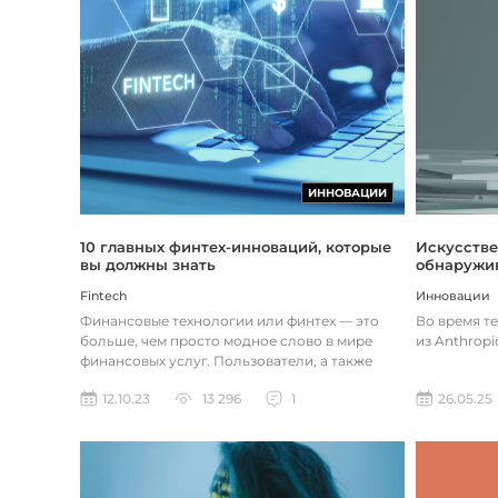
ИННОВАЦИИ
Искусстве
10 главных финтех-инноваций, которые
обнаружив
вы должны знать
Инновации
Fintech
Во время т
Финансовые технологии или финтех — это
из Anthropi
больше, чем просто модное слово в мире
финансовых услуг. Пользователи, а также
предприятия догоняют тенденции в...
26.05.25
12.10.23
13 296
1