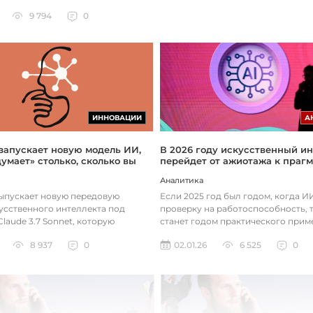
9 794
0
ИННОВАЦИИ
А
 запускает новую модель ИИ,
В 2026 году искусственный ин
думает» столько, сколько вы
перейдет от ажиотажа к праг
Аналитика
выпускает новую передовую
Если 2025 год был годом, когда 
усственного интеллекта под
проверку на работоспособность, т
laude 3.7 Sonnet, которую
станет годом практического прим
зработала так, чтобы она «дум...
технологий. Фокус уже с...
8 937
0
02.01.26
6 525
0