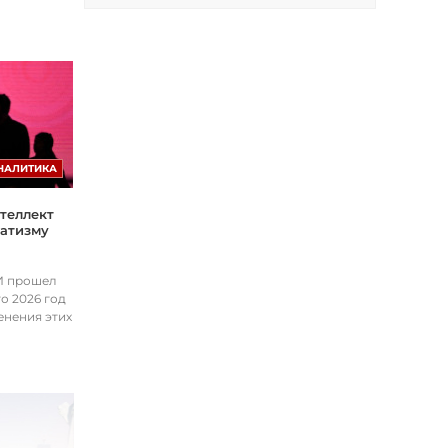
НАЛИТИКА
теллект
матизму
ИИ прошел
о 2026 год
енения этих