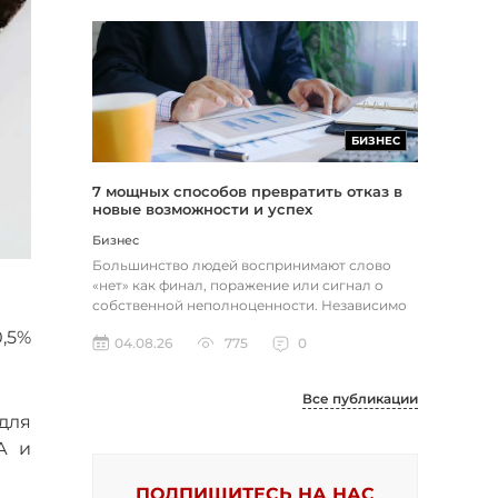
БИЗНЕС
7 мощных способов превратить отказ в
новые возможности и успех
Бизнес
Большинство людей воспринимают слово
«нет» как финал, поражение или сигнал о
собственной неполноценности. Независимо
от того, о чем идет речь — отклон...
,5%
04.08.26
775
0
Все публикации
 для
А и
ПОДПИШИТЕСЬ НА НАС