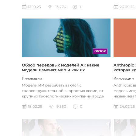
предприятия догоняют тенденции в...
26.05.25
12.10.23
13 276
1
ОБЗОР
Обзор передовых моделей AI: какие
Anthropic
модели изменят мир и как их
которая «
использовать
хотите
Инновации
Инновации
Модели ИИ разрабатываются с
Anthropic 
головокружительной скоростью всеми, от
модель иск
крупных технологических компаний вроде
названием C
Google до стартапов вроде OpenAI и
компания ра
18.02.25
9 350
0
24.02.25
Anthropic...