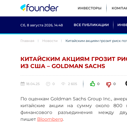
ИНВЕСТОРЫ
КОМПА
ВСЕ ПУБЛИКАЦИИ
ИНВ
Сб, 8 августа 2026, 14:48
Главная
Новости
Китайским акциям грозит риск по
КИТАЙСКИМ АКЦИЯМ ГРОЗИТ РИ
ИЗ США – GOLDMAN SACHS
18.04.25
0
2 605
0
0
По оценкам Goldman Sachs Group Inc., аме
китайские акции на сумму около 800 
финансового разъединения между д
пишет
B
loomberg
.