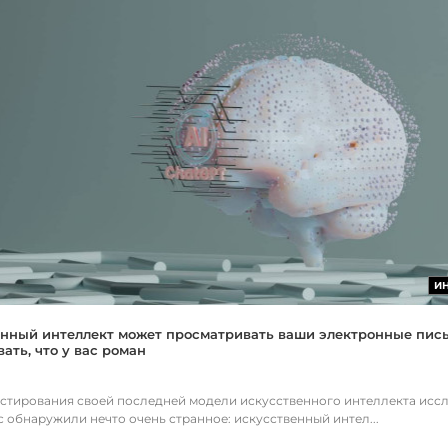
И
нный интеллект может просматривать ваши электронные пис
ать, что у вас роман
естирования своей последней модели искусственного интеллекта исс
c обнаружили нечто очень странное: искусственный интел...