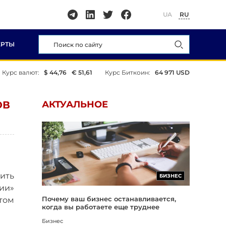
UA
RU
ЕРТЫ
Курс валют:
$ 44,76
€ 51,61
Курс Биткоин:
64 971 USD
ОВ
АКТУАЛЬНОЕ
ить
БИЗНЕС
ии»
Почему ваш бизнес останавливается,
том
когда вы работаете еще труднее
Бизнес