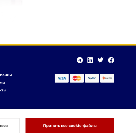
пании
ма
кты
ться
Принять все cookie-файлы
Разработка