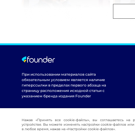
При использовании материалов сайта
обязательным условием является наличие
гиперссылки в пределах первого абзаца на
страницу расположения исходной статьи с
указанием бренда издания Founder
Нажав «Принять все cookie-файлы», вы соглашаетесь на 
устройстве. Вы можете изменять настройки cookie-файлов или 
в любое время, нажав на «Настройки cookie-файлов».
© 2016-2026 Founder