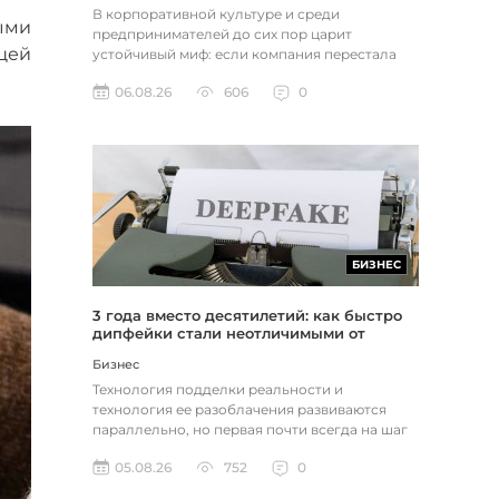
В корпоративной культуре и среди
ыми
предпринимателей до сих пор царит
щей
устойчивый миф: если компания перестала
расти, доходы застопорились или возникли
06.08.26
606
0
пр...
БИЗНЕС
3 года вместо десятилетий: как быстро
дипфейки стали неотличимыми от
реальности
Бизнес
Технология подделки реальности и
технология ее разоблачения развиваются
параллельно, но первая почти всегда на шаг
впереди. Это не метафора, а то, как...
05.08.26
752
0