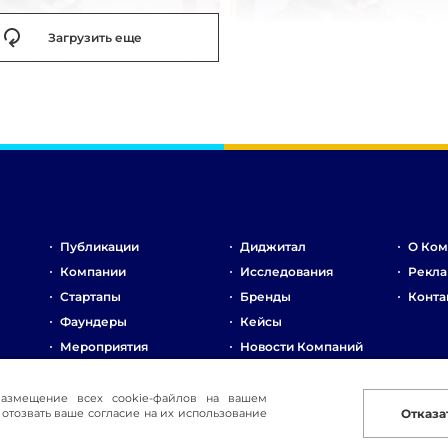
Загрузить еще
Публикации
Диджитал
О Ком
Компании
Исследования
Рекла
Стартапы
Бренды
Конта
Фаундеры
Кейсы
Мероприятия
Новости Компаний
Рынок
Стартапы
размещение всех cookie-файлов на вашем
отозвать ваше согласие на их использование
Отказа