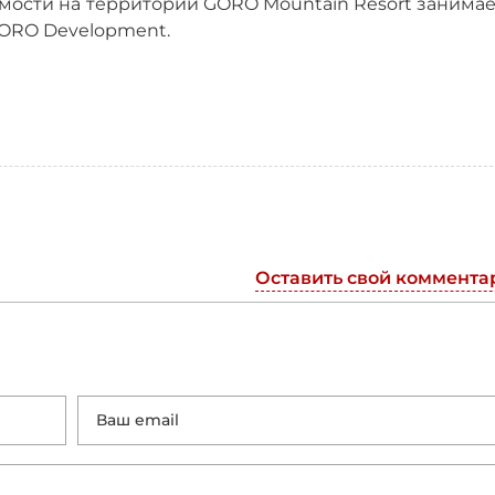
ости на территории GORO Mountain Resort занимае
ORO Development.
Оставить свой коммента