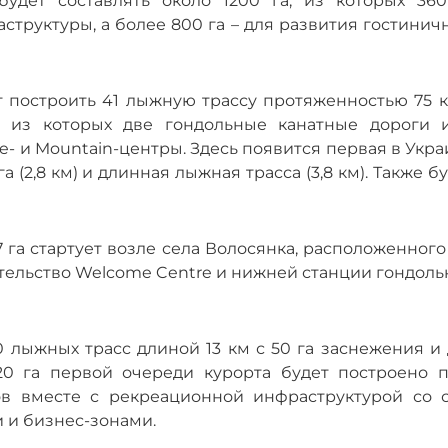
дет составлять около 1200 га, из которых 360
труктуры, а более 800 га – для развития гостинич
т построить 41 лыжную трассу протяженностью 75 к
в, из которых две гондольные канатные дороги и
e- и Mountain-центры. Здесь появится первая в Укр
 (2,8 км) и длинная лыжная трасса (3,8 км). Также б
а стартует возле села Волосянка, расположенного 
ительство Welcome Centre и нижней станции гондол
 лыжных трасс длиной 13 км с 50 га заснежения и 
20 га первой очереди курорта будет построено п
ов вместе с рекреационной инфраструктурой со с
и и бизнес-зонами.