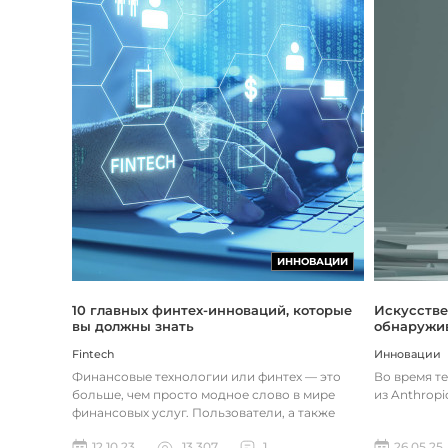
ИННОВАЦИИ
Искусстве
10 главных финтех-инноваций, которые
обнаружив
вы должны знать
Инновации
Fintech
Во время т
Финансовые технологии или финтех — это
из Anthropi
больше, чем просто модное слово в мире
финансовых услуг. Пользователи, а также
предприятия догоняют тенденции в...
26.05.25
12.10.23
13 307
1