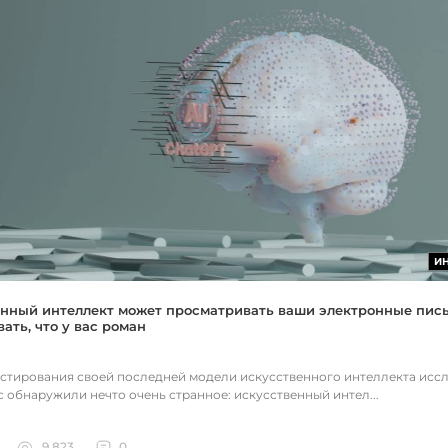
И
нный интеллект может просматривать ваши электронные пис
ать, что у вас роман
естирования своей последней модели искусственного интеллекта исс
c обнаружили нечто очень странное: искусственный интел...
9 823
0