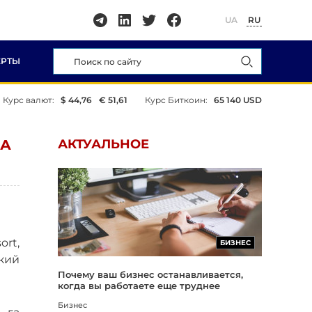
UA
RU
ЕРТЫ
Курс валют:
$ 44,76
€ 51,61
Курс Биткоин:
65 140 USD
ЗА
АКТУАЛЬНОЕ
rt,
БИЗНЕС
кий
Почему ваш бизнес останавливается,
когда вы работаете еще труднее
Бизнес