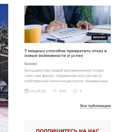
БИЗНЕС
7 мощных способов превратить отказ в
новые возможности и успех
Бизнес
Большинство людей воспринимают слово
«нет» как финал, поражение или сигнал о
собственной неполноценности. Независимо
от того, о чем идет речь — отклон...
04.08.26
845
0
Все публикации
ПОДПИШИТЕСЬ НА НАС