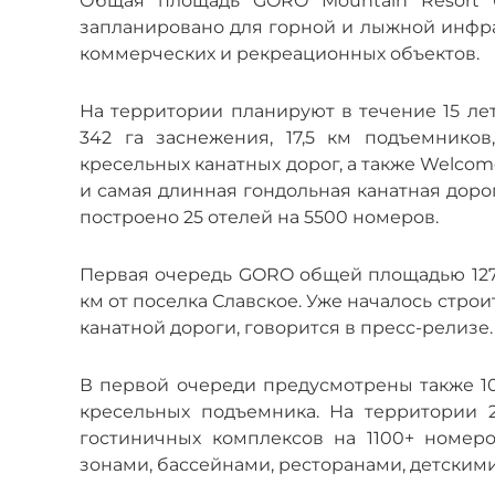
Общая площадь GORO Mountain Resort бу
запланировано для горной и лыжной инфрас
коммерческих и рекреационных объектов.
На территории планируют в течение 15 ле
342 га заснежения, 17,5 км подъемнико
кресельных канатных дорог, а также Welcom
и самая длинная гондольная канатная дорога
построено 25 отелей на 5500 номеров.
Первая очередь GORO общей площадью 127 г
км от поселка Славское. Уже началось стро
канатной дороги, говорится в пресс-релизе.
В первой очереди предусмотрены также 10
кресельных подъемника. На территории 
гостиничных комплексов на 1100+ номер
зонами, бассейнами, ресторанами, детским