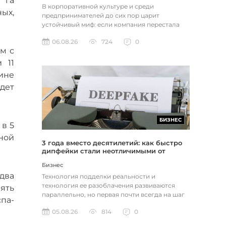
 га
В корпоративной культуре и среди
ных,
предпринимателей до сих пор царит
устойчивый миф: если компания перестала
расти, доходы застопорились или возникли
06.08.26
724
0
пр...
м с
 11
аине
удет
БИЗНЕС
в 5
ьной
3 года вместо десятилетий: как быстро
дипфейки стали неотличимыми от
реальности
Бизнес
два
Технология подделки реальности и
технология ее разоблачения развиваются
ять
параллельно, но первая почти всегда на шаг
па-
впереди. Это не метафора, а то, как...
05.08.26
814
0