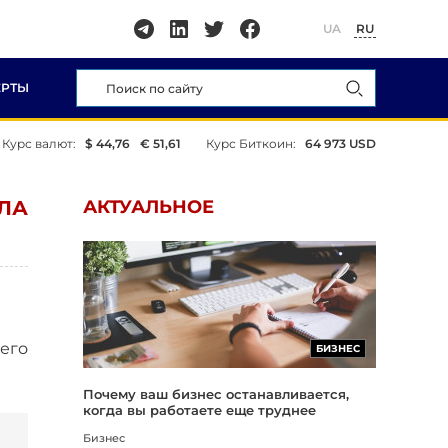
UA
RU
ЕРТЫ
Курс валют:
$ 44,76
€ 51,61
Курс Биткоин:
64 973 USD
ЛА
АКТУАЛЬНОЕ
его
БИЗНЕС
Почему ваш бизнес останавливается,
когда вы работаете еще труднее
Бизнес