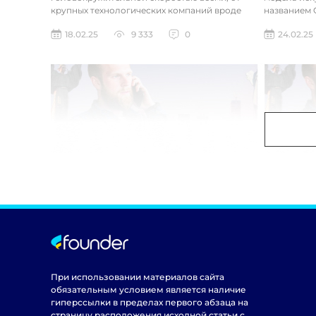
крупных технологических компаний вроде
названием C
Google до стартапов вроде OpenAI и
компания ра
18.02.25
9 333
0
24.02.25
Anthropic...
При использовании материалов сайта
обязательным условием является наличие
гиперссылки в пределах первого абзаца на
страницу расположения исходной статьи с