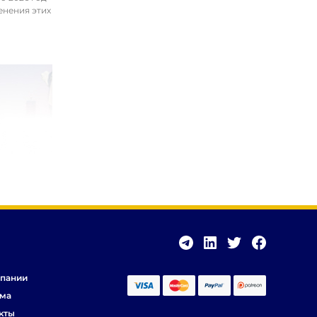
енения этих
пании
ма
кты