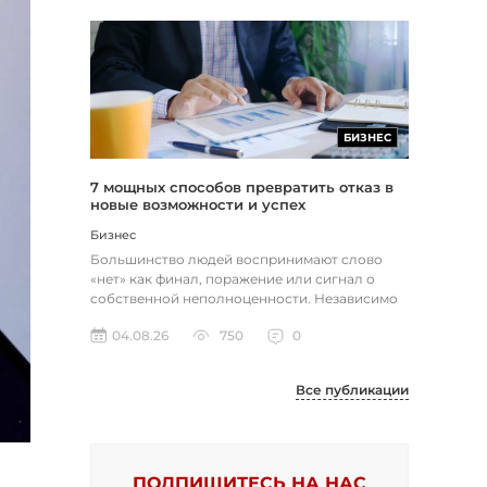
БИЗНЕС
7 мощных способов превратить отказ в
новые возможности и успех
Бизнес
Большинство людей воспринимают слово
«нет» как финал, поражение или сигнал о
собственной неполноценности. Независимо
от того, о чем идет речь — отклон...
04.08.26
750
0
Все публикации
ПОДПИШИТЕСЬ НА НАС