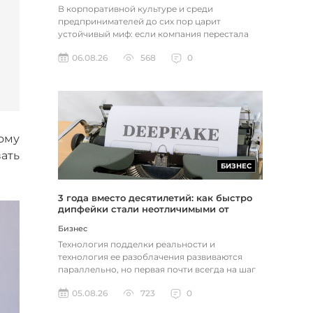
В корпоративной культуре и среди
предпринимателей до сих пор царит
устойчивый миф: если компания перестала
расти, доходы застопорились или возникли
06.08.26
568
0
пр...
ому
ать
БИЗНЕС
3 года вместо десятилетий: как быстро
дипфейки стали неотличимыми от
реальности
Бизнес
Технология подделки реальности и
технология ее разоблачения развиваются
параллельно, но первая почти всегда на шаг
впереди. Это не метафора, а то, как...
05.08.26
723
0