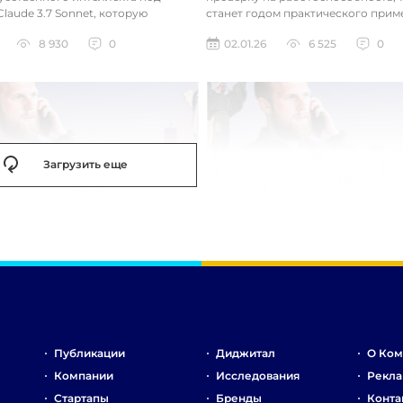
laude 3.7 Sonnet, которую
станет годом практического прим
зработала так, чтобы она «дум...
технологий. Фокус уже с...
8 930
0
02.01.26
6 525
0
Загрузить еще
Публикации
Диджитал
О Ком
Компании
Исследования
Рекла
Стартапы
Бренды
Конта