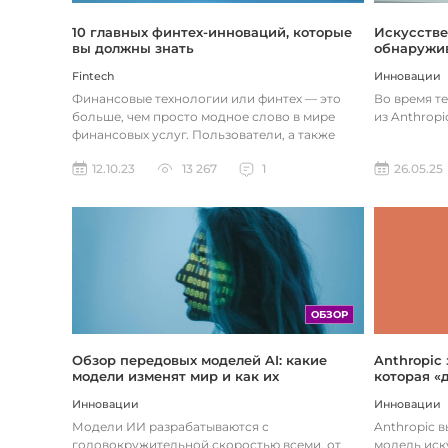
Искусстве
10 главных финтех-инноваций, которые
обнаружив
вы должны знать
Инновации
Fintech
Во время т
Финансовые технологии или финтех — это
из Anthropi
больше, чем просто модное слово в мире
финансовых услуг. Пользователи, а также
предприятия догоняют тенденции в...
26.05.25
12.10.23
13 267
1
ОБЗОР
Обзор передовых моделей AI: какие
Anthropic
модели изменят мир и как их
которая «
использовать
хотите
Инновации
Инновации
Модели ИИ разрабатываются с
Anthropic 
головокружительной скоростью всеми, от
модель иск