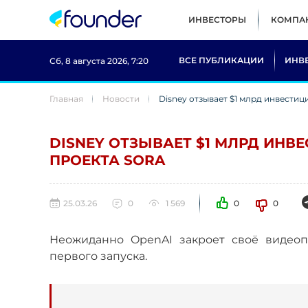
ИНВЕСТОРЫ
КОМПА
ВСЕ ПУБЛИКАЦИИ
ИНВ
Сб, 8 августа 2026, 7:20
Главная
Новости
Disney отзывает $1 млрд инвести
DISNEY ОТЗЫВАЕТ $1 МЛРД ИН
ПРОЕКТА SORA
25.03.26
0
1 569
0
0
Неожиданно OpenAI закроет своё видеоп
первого запуска.