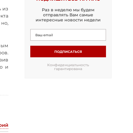
ь из
Раз в неделю мы будем
отправлять Вам самые
екта
интересные новости недели
но,
ным
ПОДПИСАТЬСЯ
ов.
вив
Конфиденциальность
ю и
гарантирована
рий