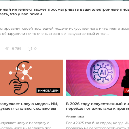
нный интеллект может просматривать ваши электронные пис
ать, что у вас роман
естирования своей последней модели искусственного интеллекта исс
c обнаружили нечто очень странное: искусственный интел...
9 789
0
ИННОВАЦИИ
А
 запускает новую модель ИИ,
В 2026 году искусственный ин
думает» столько, сколько вы
перейдет от ажиотажа к праг
Аналитика
выпускает новую передовую
Если 2025 год был годом, когда 
усственного интеллекта под
проверку на работоспособность, т