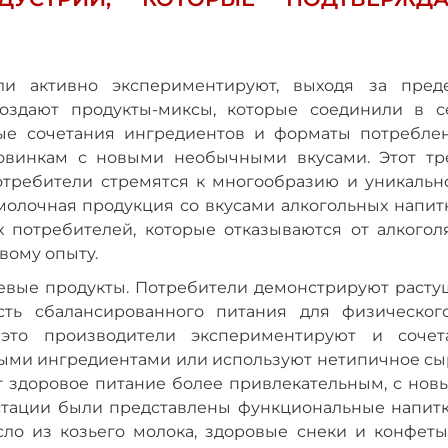
ли активно экспериментируют, выходя за пред
создают продукты-миксы, которые соединили в с
ые сочетания ингредиентов и форматы потреблен
новинкам с новыми необычными вкусами. Этот тр
отребители стремятся к многообразию и уникальн
молочная продукция со вкусами алкогольных напитк
х потребителей, которые отказываются от алкоголя
вому опыту.
евые продукты. Потребители демонстрируют расту
ть сбалансированного питания для физическог
 это производители экспериментируют и сочет
ыми ингредиентами или используют нетипичное сы
ет здоровое питание более привлекательным, с нов
густации были представлены функциональные напитк
сло из козьего молока, здоровые снеки и конфеты