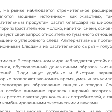
и, На рынке наблюдается стремительное расшире
вляются мощным источником как животных, та
стительным продуктам растет благодаря их широк
ориях (растительное молоко, напитки, снеки, осно
лизуют свой запрос относительно гуманного отноше
ньшению углеродного следа. Альтернативные проте
ионными блюдами из растительного сырья – голуб
ортимент. В современном мире наблюдается устойчи
шения, обусловленный динамичным образом жизн
чтений. Люди ищут удобные и быстрые вариа
торые позволяют экономить время, уменьшать усили
 предотвращая образование пищевых отходов. Ср
тов особое внимание привлек широкий ассортим
ых реторт-пакетах для конечных потребителей, а т
и комбинированными экзотическими вкусами.
елям. Украинский потребитель все чаще отд