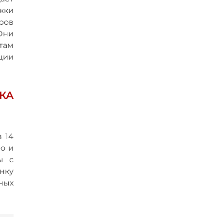
жки
ров
Они
там
ции
КА
 14
о и
ы с
анку
ных