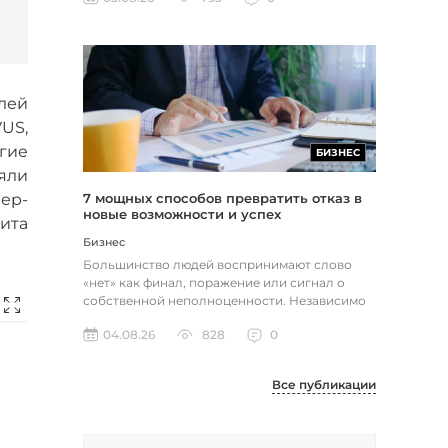
елей
US,
огие
БИЗНЕС
яли
ер-
7 мощных способов превратить отказ в
новые возможности и успех
ита
Бизнес
Большинство людей воспринимают слово
«нет» как финал, поражение или сигнал о
собственной неполноценности. Независимо
от того, о чем идет речь — отклон...
04.08.26
828
0
Все публикации