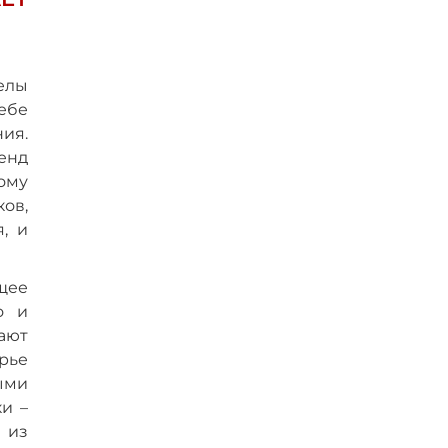
елы
ебе
ия.
енд
ому
ов,
, и
щее
о и
ают
рье
ыми
и –
 из