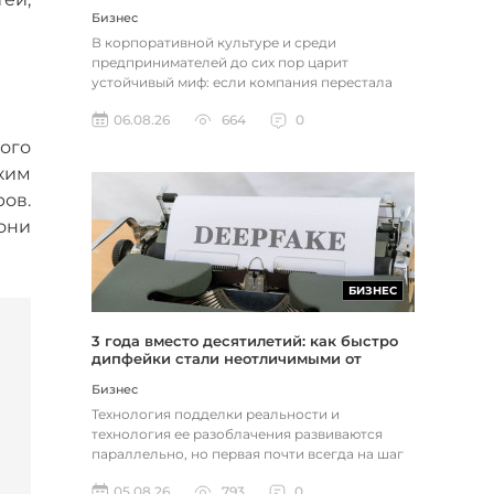
Бизнес
В корпоративной культуре и среди
предпринимателей до сих пор царит
устойчивый миф: если компания перестала
расти, доходы застопорились или возникли
06.08.26
664
0
пр...
ого
ким
ов.
они
БИЗНЕС
3 года вместо десятилетий: как быстро
дипфейки стали неотличимыми от
реальности
Бизнес
Технология подделки реальности и
технология ее разоблачения развиваются
параллельно, но первая почти всегда на шаг
впереди. Это не метафора, а то, как...
05.08.26
793
0