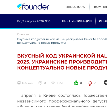
ИНВЕСТОРЫ
КОМПА
ВСЕ ПУБЛИКАЦИИ
ИНВ
Вс, 9 августа 2026, 9:10
Главная
Вкусный код украинской нации раскрывает Favorite Food&
концептуально новые продукты
ВКУСНЫЙ КОД УКРАИНСКОЙ НАЦ
2025. УКРАИНСКИЕ ПРОИЗВОДИ
КОНЦЕПТУАЛЬНО НОВЫЕ ПРОДУ
13.04.25
0
1 591
0
0
1 апреля в Киеве состоялась Торжестве
независимого профессионального дегуста
объединило лидеров food-ритейла: предста