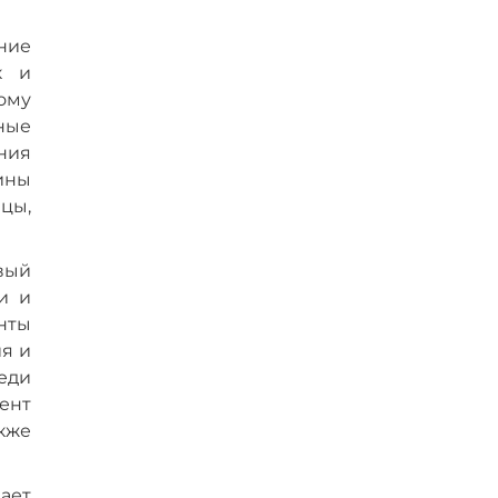
ние
к и
ому
вные
ния
ины
цы,
вый
и и
нты
я и
еди
ент
акже
ает