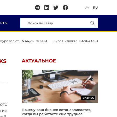
UA
RU
ЕРТЫ
Курс валют:
$ 44,76
€ 51,61
Курс Биткоин:
64 764 USD
KS
АКТУАЛЬНОЕ
БИЗНЕС
ого
Почему ваш бизнес останавливается,
тие
когда вы работаете еще труднее
ей,