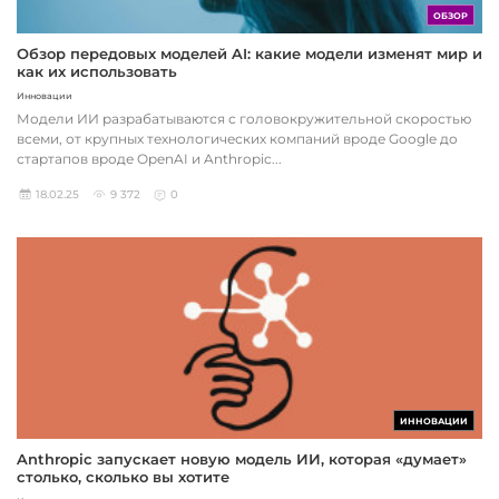
ОБЗОР
Обзор передовых моделей AI: какие модели изменят мир и
как их использовать
Инновации
Модели ИИ разрабатываются с головокружительной скоростью
всеми, от крупных технологических компаний вроде Google до
стартапов вроде OpenAI и Anthropic...
18.02.25
9 372
0
ИННОВАЦИИ
Anthropic запускает новую модель ИИ, которая «думает»
столько, сколько вы хотите