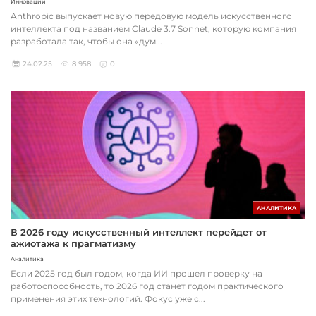
Инновации
Anthropic выпускает новую передовую модель искусственного
интеллекта под названием Claude 3.7 Sonnet, которую компания
разработала так, чтобы она «дум...
24.02.25
8 958
0
АНАЛИТИКА
В 2026 году искусственный интеллект перейдет от
ажиотажа к прагматизму
Аналитика
Если 2025 год был годом, когда ИИ прошел проверку на
работоспособность, то 2026 год станет годом практического
применения этих технологий. Фокус уже с...