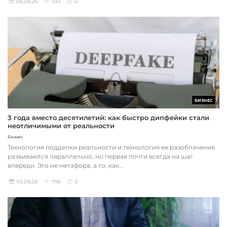
06.08.26
693
0
БИЗНЕС
3 года вместо десятилетий: как быстро дипфейки стали
неотличимыми от реальности
Бизнес
Технология подделки реальности и технология ее разоблачения
развиваются параллельно, но первая почти всегда на шаг
впереди. Это не метафора, а то, как...
05.08.26
796
0