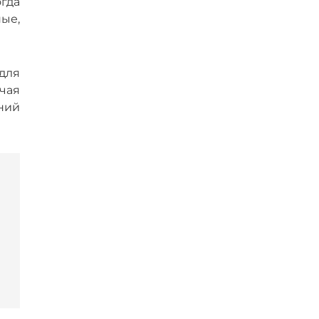
гда
ые,
для
чая
аний