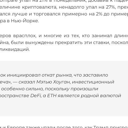
ompare упал на 21% в понедельник, добавив к паде
величине криптовалюта, ненадолго упал на 27%, пр
ался лучше и торговался примерно на 2% до приме
тра в Нью-Йорке.
еров врасплох, и многие из тех, кто занимал длин
на, были вынуждены прекратить эти ставки, поскол
 ликвидаций.
шок инициировал откат рынка, что заставило
еча», — сказал Мэтью Хоуган, инвестиционный
л особенно сильно, поскольку произошли
остранстве DeFi, а ETH является родной валютой
и Европе также упали после того, как Трамп пригр