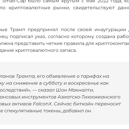
Small-Cap было самым крутым с мая 2022 года, ко
уло криптовалютные рынки, свидетельствуют данн
орые Трамп предпринял после своей инаугурации 
ец подписал указ, согласно которому создана рабо
должна представить четкие правила для криптокомп
дание криптовалютного запаса.
ланов Трампа, его объявления о тарифах на
у на снижение в субботу и воскресенье как
оследствий», — сказал Шон Макналти,
ансовых инструментов Азиатско-Тихоокеанского
вых активов FalconX. Сейчас биткойн переносит
е спекулятивные токены, добавил он.