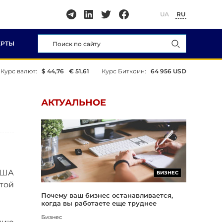
UA
RU
ЕРТЫ
Курс валют:
$ 44,76
€ 51,61
Курс Биткоин:
64 956 USD
АКТУАЛЬНОЕ
США
БИЗНЕС
той
Почему ваш бизнес останавливается,
когда вы работаете еще труднее
Бизнес