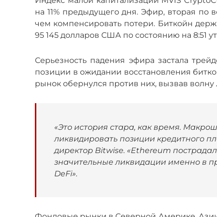
Индекс малой капитализации MVIS CryptoC
на 11% предыдущего дня. Эфир, вторая по 
чем компенсировать потери. Биткойн держ
95 145 долларов США по состоянию на 8:51 у
Серьезность падения эфира застала трейд
позиции в ожидании восстановления биткой
рынок обернулся против них, вызвав волну
«Это история стара, как время. Макро
ликвидировать позиции кредитного пл
директор Bitwise. «Ethereum пострада
значительные ликвидации именно в пр
DeFi».
Фондовые рынки в Северной Америке, Азии 