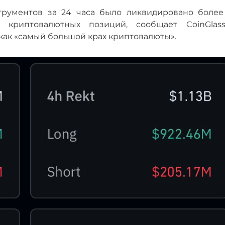
рументов за 24 часа было ликвидировано более 
 криптовалютных позиций, сообщает CoinGlas
 как «самый большой крах криптовалюты».