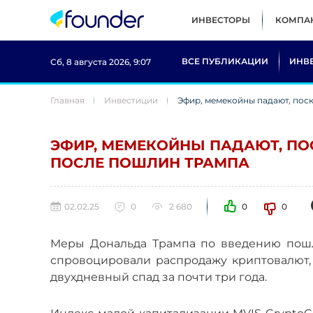
ИНВЕСТОРЫ
КОМПА
ВСЕ ПУБЛИКАЦИИ
ИНВ
Сб, 8 августа 2026, 9:07
Главная
Инвестиции
Эфир, мемекойны падают, пос
ЭФИР, МЕМЕКОЙНЫ ПАДАЮТ, П
ПОСЛЕ ПОШЛИН ТРАМПА
02.02.25
0
2 680
0
0
Меры Дональда Трампа по введению пош
спровоцировали распродажу криптовалют
двухдневный спад за почти три года.