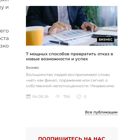
у и
его
ста
БИЗНЕС
зко
7 мощных способов превратить отказ в
новые возможности и успех
Бизнес
Большинство людей воспринимают слово
«нет» как финал, поражение или сигнал о
собственной неполноценности. Независимо
от того, о чем идет речь — отклон...
04.08.26
756
0
Все публикации
ПОДПИШИТЕСЬ НА НАС