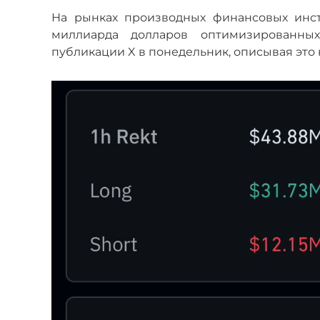
На рынках производных финансовых инст
миллиарда долларов оптимизированных
публикации X в понедельник, описывая это