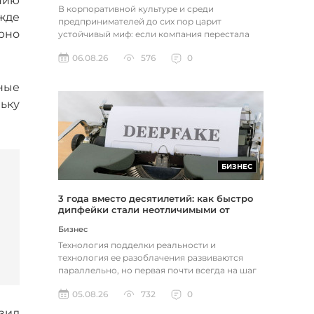
нию
В корпоративной культуре и среди
ежде
предпринимателей до сих пор царит
рно
устойчивый миф: если компания перестала
расти, доходы застопорились или возникли
06.08.26
576
0
пр...
ные
ьку
БИЗНЕС
3 года вместо десятилетий: как быстро
дипфейки стали неотличимыми от
реальности
Бизнес
Технология подделки реальности и
технология ее разоблачения развиваются
параллельно, но первая почти всегда на шаг
впереди. Это не метафора, а то, как...
05.08.26
732
0
озил