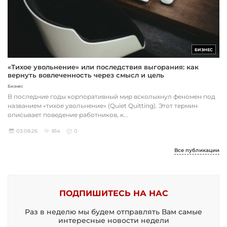
БИЗНЕС
«Тихое увольнение» или последствия выгорания: как
вернуть вовлеченность через смысл и цель
Бизнес
В последние годы корпоративный мир всколыхнул феномен под
названием «тихое увольнение» (Quiet Quitting). Этот термин
описывает поведение работников, к...
03.08.26
814
0
Все публикации
ПОДПИШИТЕСЬ НА НАС
Раз в неделю мы будем отправлять Вам самые
интересные новости недели