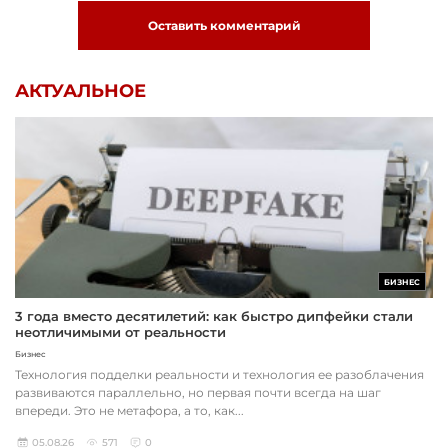
Оставить комментарий
АКТУАЛЬНОЕ
БИЗНЕС
3 года вместо десятилетий: как быстро дипфейки стали
неотличимыми от реальности
Бизнес
Технология подделки реальности и технология ее разоблачения
развиваются параллельно, но первая почти всегда на шаг
впереди. Это не метафора, а то, как...
05.08.26
571
0