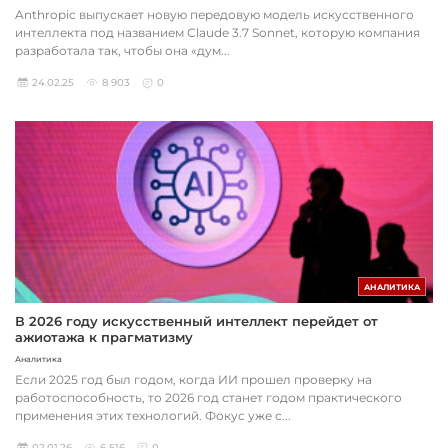
Anthropic выпускает новую передовую модель искусственного
интеллекта под названием Claude 3.7 Sonnet, которую компания
разработала так, чтобы она «дум...
24.02.25
8 903
0
АНАЛИТИКА
В 2026 году искусственный интеллект перейдет от
ажиотажа к прагматизму
Аналитика
Если 2025 год был годом, когда ИИ прошел проверку на
работоспособность, то 2026 год станет годом практического
применения этих технологий. Фокус уже с...
02.01.26
6 516
0