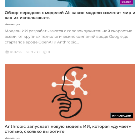
ОБЗОР
Обзор передовых моделей AI: какие модели изменят мир и
как их использовать
Инновации
Модели ИИ разрабатываются с головокружительной скоростью
всеми, от крупных технологических компаний вроде Google до
стартапов вроде OpenAI и Anthropic...
18.02.25
9 288
0
ИННОВАЦИИ
Anthropic запускает новую модель ИИ, которая «думает»
столько, сколько вы хотите
Инновации