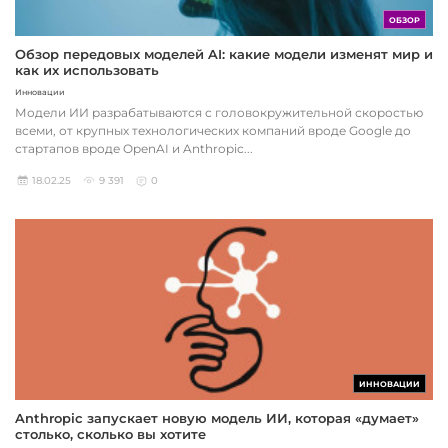
ОБЗОР
Обзор передовых моделей AI: какие модели изменят мир и
как их использовать
Инновации
Модели ИИ разрабатываются с головокружительной скоростью
всеми, от крупных технологических компаний вроде Google до
стартапов вроде OpenAI и Anthropic...
18.02.25
9 391
0
ИННОВАЦИИ
Anthropic запускает новую модель ИИ, которая «думает»
столько, сколько вы хотите