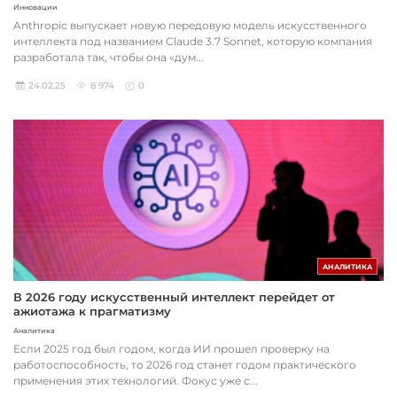
Инновации
Anthropic выпускает новую передовую модель искусственного
интеллекта под названием Claude 3.7 Sonnet, которую компания
разработала так, чтобы она «дум...
24.02.25
8 974
0
АНАЛИТИКА
В 2026 году искусственный интеллект перейдет от
ажиотажа к прагматизму
Аналитика
Если 2025 год был годом, когда ИИ прошел проверку на
работоспособность, то 2026 год станет годом практического
применения этих технологий. Фокус уже с...