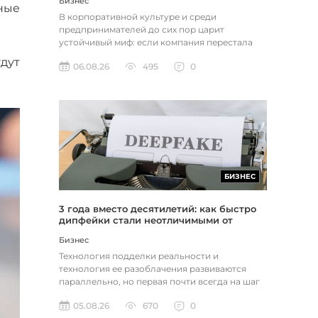
Бизнес
ные
В корпоративной культуре и среди
предпринимателей до сих пор царит
устойчивый миф: если компания перестала
расти, доходы застопорились или возникли
дут
06.08.26
495
0
пр...
БИЗНЕС
3 года вместо десятилетий: как быстро
дипфейки стали неотличимыми от
реальности
Бизнес
Технология подделки реальности и
технология ее разоблачения развиваются
параллельно, но первая почти всегда на шаг
впереди. Это не метафора, а то, как...
05.08.26
670
0