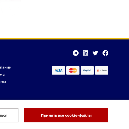
пании
ма
кты
ться
Принять все cookie-файлы
Разработка