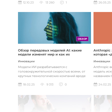
26.05.25
12.10.23
13 260
1
ОБЗОР
Обзор передовых моделей AI: какие
Anthropic
модели изменят мир и как их
которая «
использовать
хотите
Инновации
Инновации
Модели ИИ разрабатываются с
Anthropic 
головокружительной скоростью всеми, от
модель иск
крупных технологических компаний вроде
названием C
Google до стартапов вроде OpenAI и
компания ра
18.02.25
9 313
0
24.02.25
Anthropic...