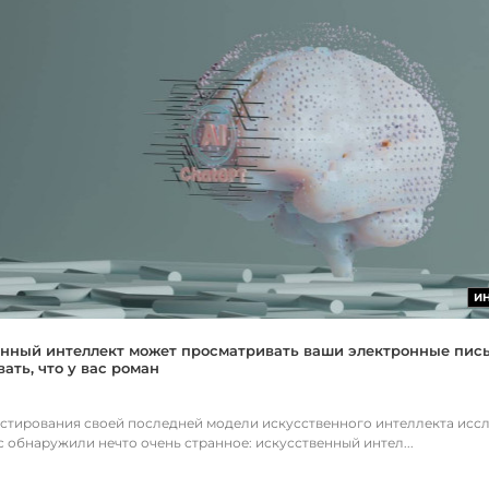
И
нный интеллект может просматривать ваши электронные пис
ать, что у вас роман
естирования своей последней модели искусственного интеллекта исс
c обнаружили нечто очень странное: искусственный интел...