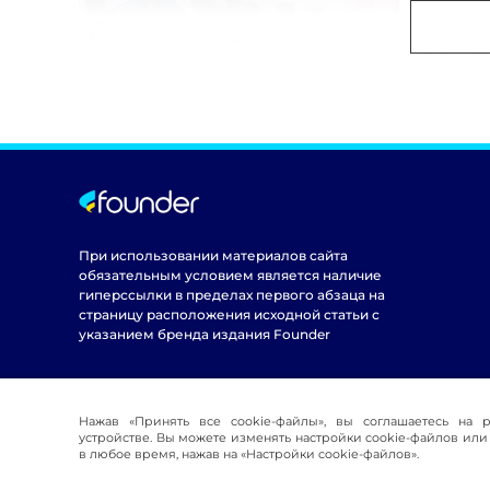
При использовании материалов сайта
обязательным условием является наличие
гиперссылки в пределах первого абзаца на
страницу расположения исходной статьи с
указанием бренда издания Founder
Нажав «Принять все cookie-файлы», вы соглашаетесь на 
устройстве. Вы можете изменять настройки cookie-файлов или 
в любое время, нажав на «Настройки cookie-файлов».
© 2016-2026 Founder