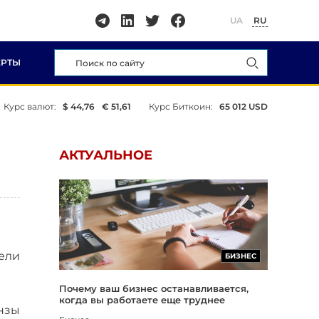
UA
RU
ЕРТЫ
Курс валют:
$ 44,76
€ 51,61
Курс Биткоин:
65 012 USD
АКТУАЛЬНОЕ
ели
БИЗНЕС
Почему ваш бизнес останавливается,
когда вы работаете еще труднее
инзы