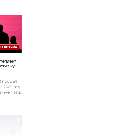
НАЛИТИКА
теллект
матизму
ИИ прошел
о 2026 год
енения этих