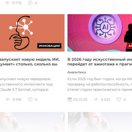
9 776
0
ИННОВАЦИИ
А
 запускает новую модель ИИ,
В 2026 году искусственный ин
думает» столько, сколько вы
перейдет от ажиотажа к праг
Аналитика
выпускает новую передовую
Если 2025 год был годом, когда 
усственного интеллекта под
проверку на работоспособность, т
laude 3.7 Sonnet, которую
станет годом практического прим
зработала так, чтобы она «дум...
технологий. Фокус уже с...
8 918
0
02.01.26
6 523
0