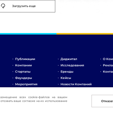
Загрузить еще
Публикации
Диджитал
О Ком
Компании
Исследования
Рекла
Стартапы
Бренды
Конта
Фаундеры
Кейсы
Мероприятия
Новости Компаний
Рынок
Стартапы
размещение всех cookie-файлов на вашем
отозвать ваше согласие на их использование
Отказа