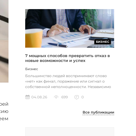
БИЗНЕС
7 мощных способов превратить отказ в
новые возможности и успех
Бизнес
Большинство людей воспринимают слово
«нет» как финал, поражение или сигнал о
собственной неполноценности. Независимо
от того, о чем идет речь — отклон...
04.08.26
699
0
оей
сию
Все публикации
еем