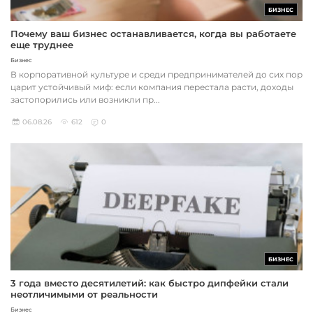
БИЗНЕС
Почему ваш бизнес останавливается, когда вы работаете
еще труднее
Бизнес
В корпоративной культуре и среди предпринимателей до сих пор
царит устойчивый миф: если компания перестала расти, доходы
застопорились или возникли пр...
06.08.26
612
0
БИЗНЕС
3 года вместо десятилетий: как быстро дипфейки стали
неотличимыми от реальности
Бизнес