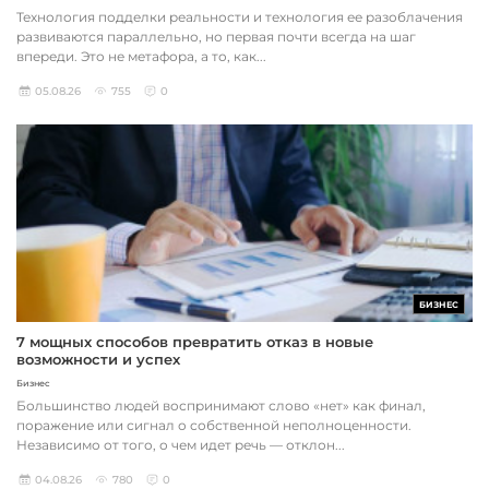
Технология подделки реальности и технология ее разоблачения
развиваются параллельно, но первая почти всегда на шаг
впереди. Это не метафора, а то, как...
05.08.26
755
0
БИЗНЕС
7 мощных способов превратить отказ в новые
возможности и успех
Бизнес
Большинство людей воспринимают слово «нет» как финал,
поражение или сигнал о собственной неполноценности.
Независимо от того, о чем идет речь — отклон...
04.08.26
780
0