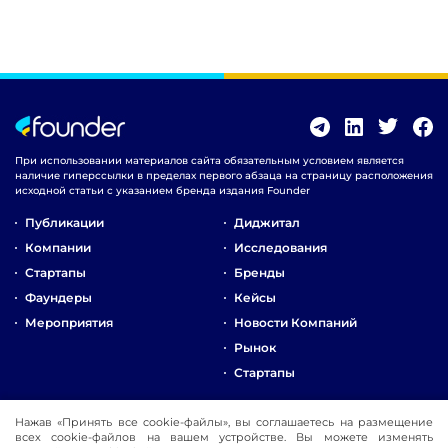
При использовании материалов сайта обязательным условием является
наличие гиперссылки в пределах первого абзаца на страницу расположения
исходной статьи с указанием бренда издания Founder
Публикации
Диджитал
Компании
Исследования
Стартапы
Бренды
Фаундеры
Кейсы
Мероприятия
Новости Компаний
Рынок
Стартапы
О Компании
Нажав «Принять все cookie-файлы», вы соглашаетесь на размещение
всех cookie-файлов на вашем устройстве. Вы можете изменять
Реклама