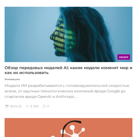
ОБЗОР
Обзор передовых моделей AI: какие модели изменят мир и
как их использовать
Инновации
Модели ИИ разрабатываются с головокружительной скоростью
всеми, от крупных технологических компаний вроде Google до
стартапов вроде OpenAI и Anthropic...
18.02.25
9 350
0