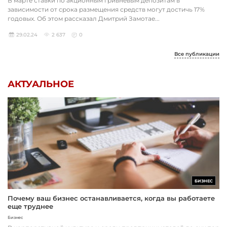
В марте ставки по акционным гривневым депозитам в
зависимости от срока размещения средств могут достичь 17%
годовых. Об этом рассказал Дмитрий Замотае...
29.02.24
2 637
0
Все публикации
АКТУАЛЬНОЕ
БИЗНЕС
Почему ваш бизнес останавливается, когда вы работаете
еще труднее
Бизнес