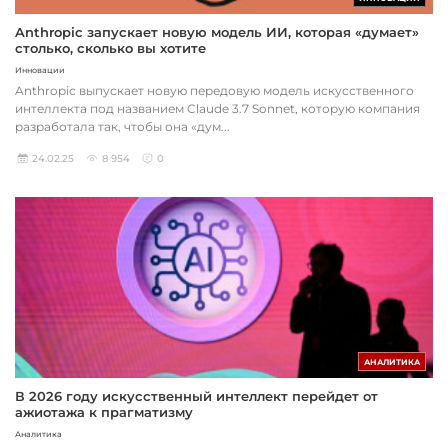
Anthropic запускает новую модель ИИ, которая «думает»
столько, сколько вы хотите
Инновации
Anthropic выпускает новую передовую модель искусственного
интеллекта под названием Claude 3.7 Sonnet, которую компания
разработала так, чтобы она «дум...
24.02.25
8 954
0
АНАЛИТИКА
В 2026 году искусственный интеллект перейдет от
ажиотажа к прагматизму
Аналитика