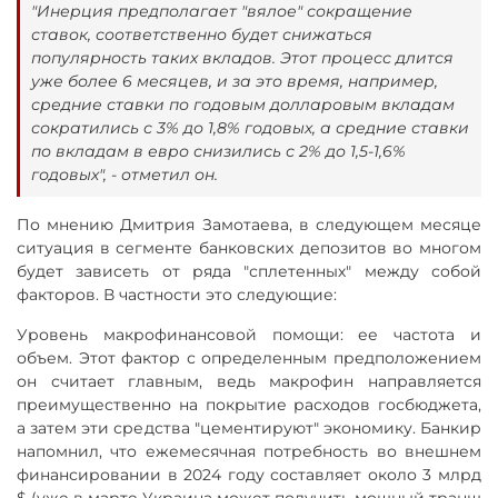
"Инерция предполагает "вялое" сокращение
ставок, соответственно будет снижаться
популярность таких вкладов. Этот процесс длится
уже более 6 месяцев, и за это время, например,
средние ставки по годовым долларовым вкладам
сократились с 3% до 1,8% годовых, а средние ставки
по вкладам в евро снизились с 2% до 1,5-1,6%
годовых", - отметил он.
По мнению Дмитрия Замотаева, в следующем месяце
ситуация в сегменте банковских депозитов во многом
будет зависеть от ряда "сплетенных" между собой
факторов. В частности это следующие:
Уровень макрофинансовой помощи: ее частота и
объем. Этот фактор с определенным предположением
он считает главным, ведь макрофин направляется
преимущественно на покрытие расходов госбюджета,
а затем эти средства "цементируют" экономику. Банкир
напомнил, что ежемесячная потребность во внешнем
финансировании в 2024 году составляет около 3 млрд
$ (уже в марте Украина может получить мощный транш