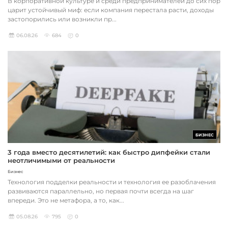
В корпоративной культуре и среди предпринимателей до сих пор
царит устойчивый миф: если компания перестала расти, доходы
застопорились или возникли пр...
06.08.26
684
0
БИЗНЕС
3 года вместо десятилетий: как быстро дипфейки стали
неотличимыми от реальности
Бизнес
Технология подделки реальности и технология ее разоблачения
развиваются параллельно, но первая почти всегда на шаг
впереди. Это не метафора, а то, как...
05.08.26
795
0