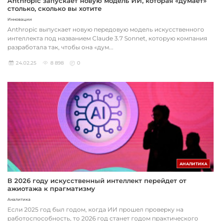
Anthropic запускает новую модель ИИ, которая «думает»
столько, сколько вы хотите
Инновации
Anthropic выпускает новую передовую модель искусственного
интеллекта под названием Claude 3.7 Sonnet, которую компания
разработала так, чтобы она «дум...
24.02.25
8 898
0
АНАЛИТИКА
В 2026 году искусственный интеллект перейдет от
ажиотажа к прагматизму
Аналитика
Если 2025 год был годом, когда ИИ прошел проверку на
работоспособность, то 2026 год станет годом практического