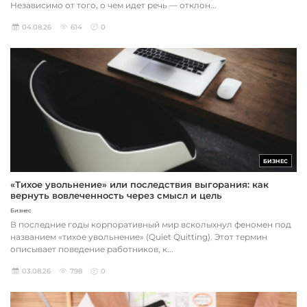
Независимо от того, о чем идет речь — отклон...
04.08.26
614
0
БИЗНЕС
«Тихое увольнение» или последствия выгорания: как
вернуть вовлеченность через смысл и цель
Бизнес
В последние годы корпоративный мир всколыхнул феномен под
названием «тихое увольнение» (Quiet Quitting). Этот термин
описывает поведение работников, к...
03.08.26
798
0