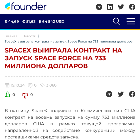
$ 44,69
€ 51,63
₿
64 542 USD
Главная
Новости
SpaceX выиграла контракт на запуск Space Force на 733 миллиона долларов
SPACEX ВЫИГРАЛА КОНТРАКТ НА
ЗАПУСК SPACE FORCE НА 733
МИЛЛИОНА ДОЛЛАРОВ
19.10.24
0
3 060
0
0
В пятницу SpaceX получила от Космических сил США
контракт на восемь запусков на сумму 733 миллиона
долларов США в рамках текущей программы,
направленной на содействие конкуренции между
поставщиками средств запуска.