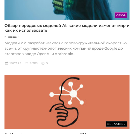
ОБЗОР
Обзор передовых моделей AI: какие модели изменят мир и
как их использовать
Инновации
Модели ИИ разрабатываются с головокружительной скоростью
всеми, от крупных технологических компаний вроде Google до
стартапов вроде OpenAI и Anthropic...
18.02.25
9 283
0
ИННОВАЦИИ