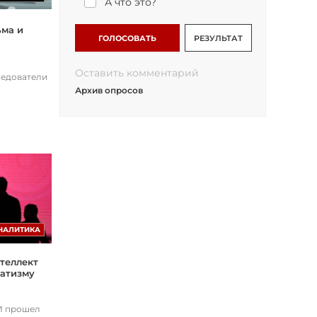
А что это?
ьма и
ГОЛОСОВАТЬ
РЕЗУЛЬТАТ
Оставить комментарий
ледователи
Архив опросов
НАЛИТИКА
теллект
матизму
ИИ прошел