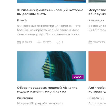
Искусстве
10 главных финтех-инноваций, которые
обнаружив
вы должны знать
Инновации
Fintech
Во время т
Финансовые технологии или финтех — это
из Anthropi
больше, чем просто модное слово в мире
финансовых услуг. Пользователи, а также
предприятия догоняют тенденции в...
26.05.25
12.10.23
13 275
1
ОБЗОР
Обзор передовых моделей AI: какие
Anthropic
модели изменят мир и как их
которая «
использовать
хотите
Инновации
Инновации
Модели ИИ разрабатываются с
Anthropic 