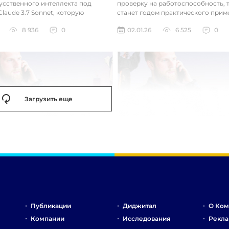
усственного интеллекта под
проверку на работоспособность, т
laude 3.7 Sonnet, которую
станет годом практического прим
зработала так, чтобы она «дум...
технологий. Фокус уже с...
8 936
0
02.01.26
6 525
0
Загрузить еще
Публикации
Диджитал
О Ком
Компании
Исследования
Рекла