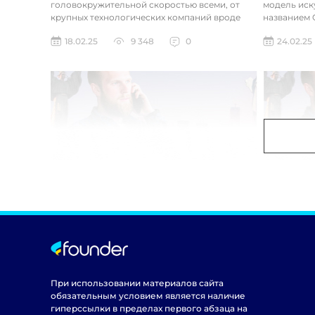
головокружительной скоростью всеми, от
модель иск
крупных технологических компаний вроде
названием C
Google до стартапов вроде OpenAI и
компания ра
18.02.25
9 348
0
24.02.25
Anthropic...
При использовании материалов сайта
обязательным условием является наличие
гиперссылки в пределах первого абзаца на