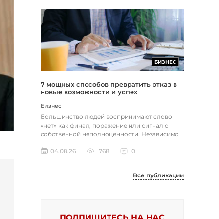
БИЗНЕС
7 мощных способов превратить отказ в
новые возможности и успех
Бизнес
Большинство людей воспринимают слово
«нет» как финал, поражение или сигнал о
собственной неполноценности. Независимо
от того, о чем идет речь — отклон...
04.08.26
768
0
Все публикации
ПОДПИШИТЕСЬ НА НАС