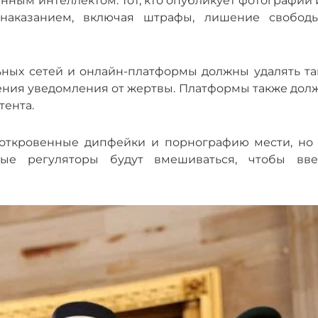
ным интеллектом. Тот, кто опубликует фотографии 
 наказанием, включая штрафы, лишение свобод
ьных сетей и онлайн-платформы должны удалять та
чения уведомления от жертвы. Платформы также дол
тента.
 откровенные дипфейки и порнографию мести, но 
ные регуляторы будут вмешиваться, чтобы вве