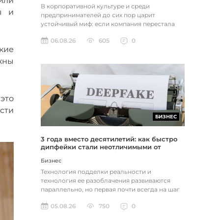
или
В корпоративной культуре и среди
ы и
предпринимателей до сих пор царит
устойчивый миф: если компания перестала
расти, доходы застопорились или возникли
06.08.26
605
0
пр...
кие
жны
это
сти
БИЗНЕС
3 года вместо десятилетий: как быстро
дипфейки стали неотличимыми от
реальности
Бизнес
Технология подделки реальности и
технология ее разоблачения развиваются
параллельно, но первая почти всегда на шаг
впереди. Это не метафора, а то, как...
05.08.26
750
0