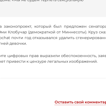
 законопроект, который был предложен сенатор
Эми Клобучар (демократкой от Миннесоты). Круз ска
apchat почти год отказывался удалить сгенерирова
тней девочки.
ите цифровых прав выразили обеспокоенность, заяв
ет привести к цензуре легальных изображений.
Оставить свой коммента