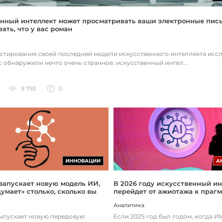
нный интеллект может просматривать ваши электронные пис
ать, что у вас роман
естирования своей последней модели искусственного интеллекта исс
c обнаружили нечто очень странное: искусственный интел...
9 793
0
ИННОВАЦИИ
А
 запускает новую модель ИИ,
В 2026 году искусственный ин
думает» столько, сколько вы
перейдет от ажиотажа к праг
Аналитика
выпускает новую передовую
Если 2025 год был годом, когда 