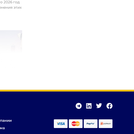
о 2026 год
енения этих
пании
ма