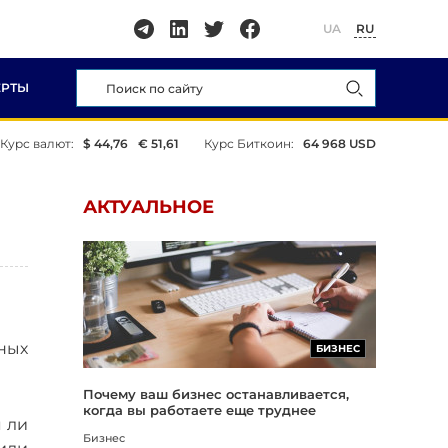
UA
RU
ЕРТЫ
Курс валют:
$ 44,76
€ 51,61
Курс Биткоин:
64 968 USD
АКТУАЛЬНОЕ
ных
БИЗНЕС
Почему ваш бизнес останавливается,
когда вы работаете еще труднее
 ли
Бизнес