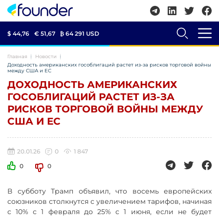
$ 44,76
€ 51,67
₿
64 291 USD
Главная
Новости
Доходность американских гособлигаций растет из-за рисков торговой войны
между США и ЕС
ДОХОДНОСТЬ АМЕРИКАНСКИХ
ГОСОБЛИГАЦИЙ РАСТЕТ ИЗ-ЗА
РИСКОВ ТОРГОВОЙ ВОЙНЫ МЕЖДУ
США И ЕС
20.01.26
0
1 847
0
0
В субботу Трамп объявил, что восемь европейских
союзников столкнутся с увеличением тарифов, начиная
с 10% с 1 февраля до 25% с 1 июня, если не будет