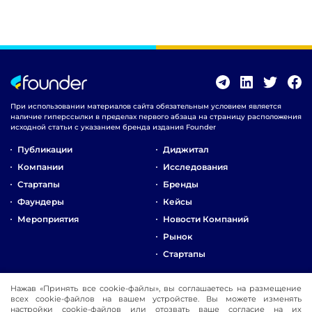
При использовании материалов сайта обязательным условием является
наличие гиперссылки в пределах первого абзаца на страницу расположения
исходной статьи с указанием бренда издания Founder
Публикации
Диджитал
Компании
Исследования
Стартапы
Бренды
Фаундеры
Кейсы
Мероприятия
Новости Компаний
Рынок
Стартапы
О Компании
Нажав «Принять все cookie-файлы», вы соглашаетесь на размещение
Реклама
всех cookie-файлов на вашем устройстве. Вы можете изменять
настройки cookie-файлов или отозвать ваше согласие на их