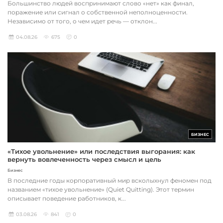
Большинство людей воспринимают слово «нет» как финал,
поражение или сигнал о собственной неполноценности.
Независимо от того, о чем идет речь — отклон...
04.08.26
675
0
БИЗНЕС
«Тихое увольнение» или последствия выгорания: как
вернуть вовлеченность через смысл и цель
Бизнес
В последние годы корпоративный мир всколыхнул феномен под
названием «тихое увольнение» (Quiet Quitting). Этот термин
описывает поведение работников, к...
03.08.26
841
0