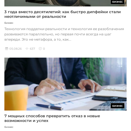
БИЗНЕС
3 года вместо десятилетий: как быстро дипфейки стали
неотличимыми от реальности
Бизнес
Технология подделки реальности и технология ее разоблачения
развиваются параллельно, но первая почти всегда на шаг
впереди. Это не метафора, а то, как...
05.08.26
637
0
БИЗНЕС
7 мощных способов превратить отказ в новые
возможности и успех
Бизнес