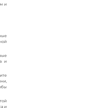
ом и
ные
ной
овые
а и
ите
ни,
обы
той
а и