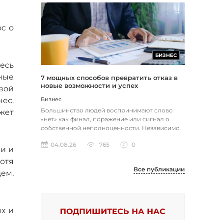
ос о
БИЗНЕС
десь
ные
7 мощных способов превратить отказ в
новые возможности и успех
вой
ес.
Бизнес
Большинство людей воспринимают слово
ожет
«нет» как финал, поражение или сигнал о
собственной неполноценности. Независимо
от того, о чем идет речь — отклон...
04.08.26
765
0
ми и
отя
Все публикации
ем,
х и
ПОДПИШИТЕСЬ НА НАС