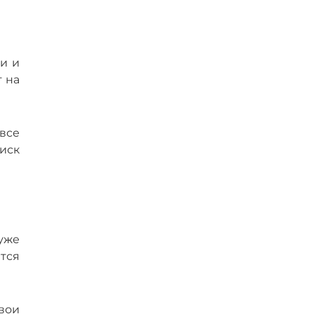
и и
 на
все
иск
уже
тся
свои