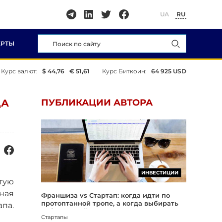
UA
RU
ЕРТЫ
Курс валют:
$ 44,76
€ 51,61
Курс Биткоин:
64 925 USD
ДА
ПУБЛИКАЦИИ АВТОРА
ИНВЕСТИЦИИ
етую
ьная
Франшиза vs Стартап: когда идти по
протоптанной тропе, а когда выбирать
па.
собственный путь
Стартапы