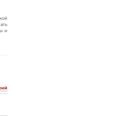
пкой
ать
ы и
рий