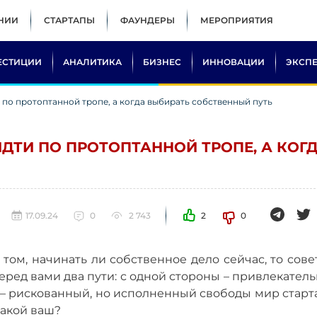
НИИ
СТАРТАПЫ
ФАУНДЕРЫ
МЕРОПРИЯТИЯ
ЕСТИЦИИ
АНАЛИТИКА
БИЗНЕС
ИННОВАЦИИ
ЭКСП
 по протоптанной тропе, а когда выбирать собственный путь
ИДТИ ПО ПРОТОПТАННОЙ ТРОПЕ, А КОГ
17.09.24
0
2 743
2
0
 том, начинать ли собственное дело сейчас, то сов
перед вами два пути: с одной стороны – привлекател
– рискованный, но исполненный свободы мир старта
какой ваш?