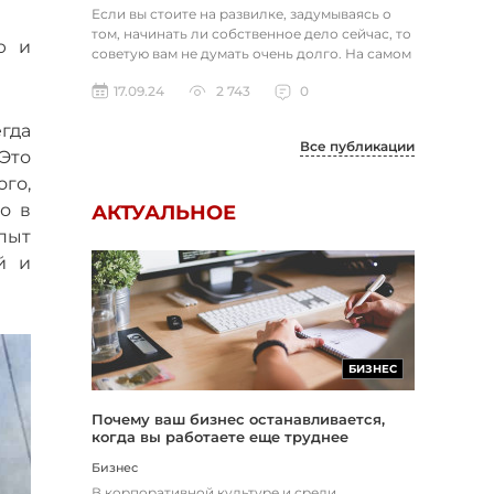
Если вы стоите на развилке, задумываясь о
том, начинать ли собственное дело сейчас, то
ю и
советую вам не думать очень долго. На самом
деле перед вами два...
17.09.24
2 743
0
гда
Все публикации
Это
го,
о в
АКТУАЛЬНОЕ
опыт
й и
БИЗНЕС
Почему ваш бизнес останавливается,
когда вы работаете еще труднее
Бизнес
В корпоративной культуре и среди