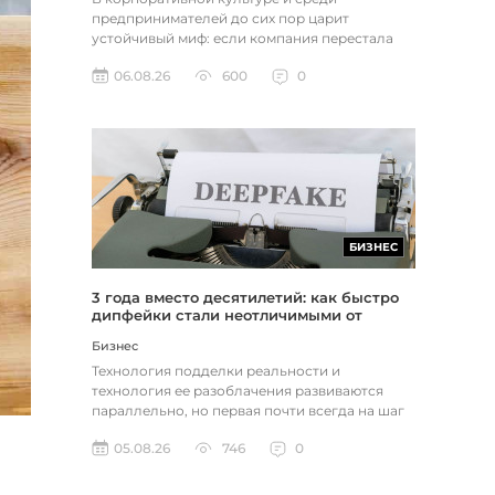
предпринимателей до сих пор царит
устойчивый миф: если компания перестала
расти, доходы застопорились или возникли
06.08.26
600
0
пр...
БИЗНЕС
3 года вместо десятилетий: как быстро
дипфейки стали неотличимыми от
реальности
Бизнес
Технология подделки реальности и
технология ее разоблачения развиваются
параллельно, но первая почти всегда на шаг
впереди. Это не метафора, а то, как...
05.08.26
746
0