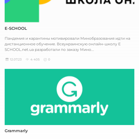
E-SCHOOL
Пандемия и карантины мотивировали Минобразования идти на
дистанционное обучение. Всеукраинскую онлайн-школу E
SCHOOL.net.ua разработали по заказу Мино...
12.07.23
4 405
0
Grammarly