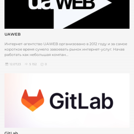
UAWEB
Интернет-агентство UAWEB организовано в 2012 году и за самое
короткое время сумело завоевать рынок интернет-услуг. Начав
работать как небольшая компан...
12.07.23
5 152
0
GitLab