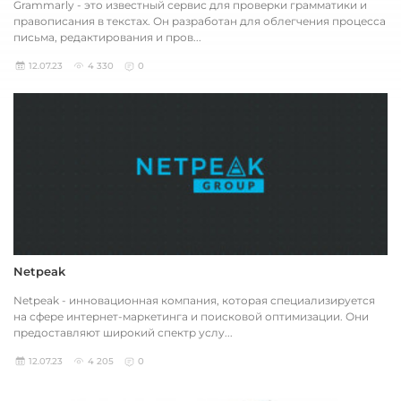
Grammarly - это известный сервис для проверки грамматики и
правописания в текстах. Он разработан для облегчения процесса
письма, редактирования и пров...
12.07.23
4 330
0
Netpeak
Netpeak - инновационная компания, которая специализируется
на сфере интернет-маркетинга и поисковой оптимизации. Они
предоставляют широкий спектр услу...
12.07.23
4 205
0