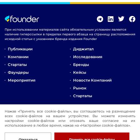
При использовании материалов сайта обязательным условием является
наличие гиперссылки в пределах первого абзаца на страницу расположения
исходной статьи с указанием бренда издания Founder
Публикации
Диджитал
Компании
Исследования
Стартапы
Бренды
Фаундеры
Кейсы
Мероприятия
Новости Компаний
Рынок
Стартапы
О Компании
Нажав «Принять все cookie-файлы», вы соглашаетесь на размещение
всех cookie-файлов на вашем устройстве. Вы можете изменять
Реклама
настройки cookie-файлов или отозвать ваше согласие на их
Контакты
использование в любое время, нажав на «Настройки cookie-файлов».
© 2016-2026 Founder
Разработка
Отказаться
Принять все cookie-файлы