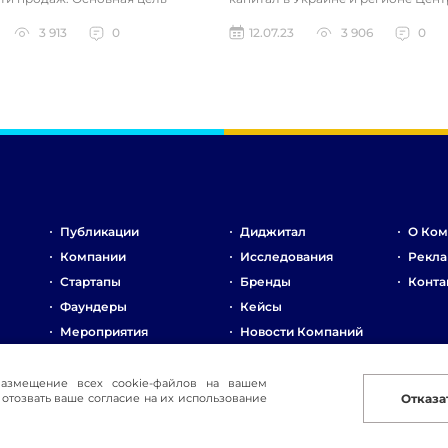
ключается в облегчении р...
Восточной Европы. Компания специ
3 913
0
12.07.23
3 906
0
Публикации
Диджитал
О Ком
Компании
Исследования
Рекла
Стартапы
Бренды
Конта
Фаундеры
Кейсы
Мероприятия
Новости Компаний
Рынок
Стартапы
размещение всех cookie-файлов на вашем
отозвать ваше согласие на их использование
Отказа