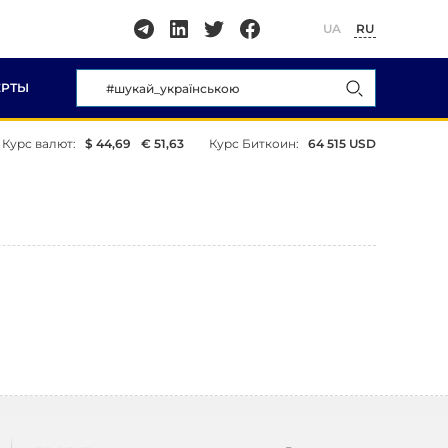
UA
RU
ЕРТЫ
Курс валют:
$ 44,69
€ 51,63
Курс Биткоин:
64 515 USD