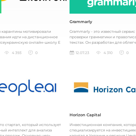
Grammarly
 карантины мотивировали
Grammarly - это известный сервис
ания идти на дистанционное
проверки грамматики и правописа
Всеукраинскую онлайн-школу E
текстах. Он разработан для облег
.ua разработали по заказу Мино...
процесса письма, редактирования 
4 393
0
12.07.23
4 310
0
Horizon Capital
 это стартап, который использует
Инвестиционная компания, котор
ный интеллект для анализа
специализируется на инвестициях
ти продаж. Основная цель
капитал в Украине и регионе Цен