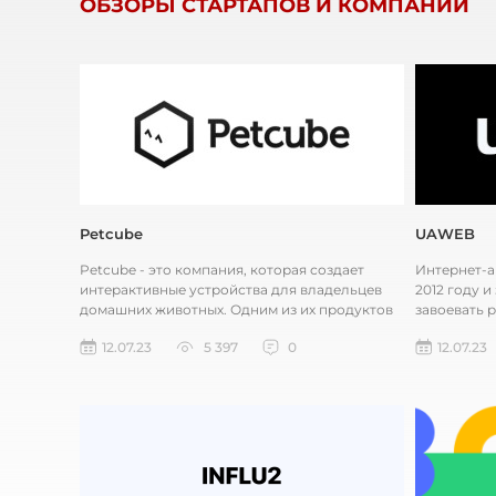
ОБЗОРЫ СТАРТАПОВ И КОМПАНИЙ
Petcube
UAWEB
Petcube - это компания, которая создает
Интернет-а
интерактивные устройства для владельцев
2012 году и
домашних животных. Одним из их продуктов
завоевать 
является Petcube Camera, кото...
работать к
12.07.23
5 397
0
12.07.23