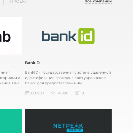
Все компании
ПРОЕКТ
BankID
анная
BankID - государственная система удаленной
иториями и
идентификации граждан через украинские
чения. Она
банки для предоставления им
административных и других услуг через ин...
12.07.23
4 890
0