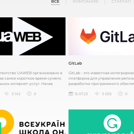
ВСЕ
КОМПАНИЯ
СТАРТАП
GitLab
гентство UAWEB организовано в
GitLab - это известная интегриров
 за самое короткое время сумело
платформа для управления репоз
рынок интернет-услуг. Начав
разработки программного обеспе
ак небольшая компан...
создана для совместной работы...
5 143
0
12.07.23
5 055
0