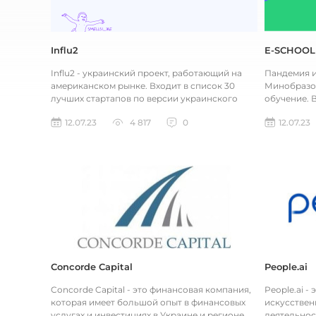
Influ2
E-SCHOOL
Influ2 - украинский проект, работающий на
Пандемия и
американском рынке. Входит в список 30
Минобразов
лучших стартапов по версии украинского
обучение. 
Forbes. Это B2B маркетинговая...
SCHOOL.net
12.07.23
4 817
0
12.07.23
Concorde Capital
People.ai
Concorde Capital - это финансовая компания,
People.ai -
которая имеет большой опыт в финансовых
искусствен
услугах и инвестициях в Украине и регионе
деятельнос