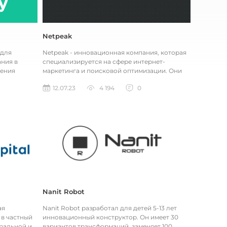
Netpeak
 для
Netpeak - инновационная компания, которая
ния в
специализируется на сфере интернет-
чения
маркетинга и поисковой оптимизации. Они
и пров...
предоставляют широкий спектр услу...
12.07.23
4 194
0
Nanit Robot
ая
Nanit Robot разработал для детей 5-13 лет
 в частный
инновационный конструктор. Он имеет 30
тральной и
вариантов трансформаций, заменяет 100