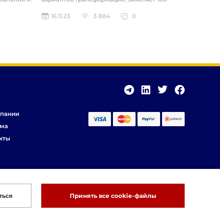
а...
STEM-игрушек. Развивает логичес...
16.11.23
3 884
0
пании
ма
кты
ться
Принять все cookie-файлы
Разработка