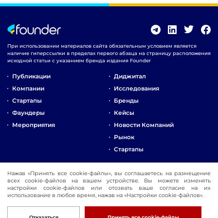
При использовании материалов сайта обязательным условием является
наличие гиперссылки в пределах первого абзаца на страницу расположения
исходной статьи с указанием бренда издания Founder
Публикации
Диджитал
Компании
Исследования
Стартапы
Бренды
Фаундеры
Кейсы
Мероприятия
Новости Компаний
Рынок
Стартапы
О Компании
Нажав «Принять все cookie-файлы», вы соглашаетесь на размещение
всех cookie-файлов на вашем устройстве. Вы можете изменять
Реклама
настройки cookie-файлов или отозвать ваше согласие на их
Контакты
использование в любое время, нажав на «Настройки cookie-файлов».
© 2016-2026 Founder
Разработка
Отказаться
Принять все cookie-файлы