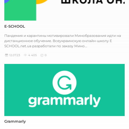
E-SCHOOL
Пандемия и карантины мотивировали Минобразования идти на
дистанционное обучение. Всеукраинскую онлайн-школу E
SCHOOL.net.ua разработали по заказу Мино...
12.07.23
4 405
0
Grammarly