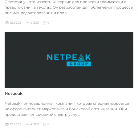
Grammarly - это известный сервис для проверки грамматики и
правописания в текстах. Он разработан для облегчения процесса
письма, редактирования и пров...
12.07.23
4 330
0
Netpeak
Netpeak - инновационная компания, которая специализируется
на сфере интернет-маркетинга и поисковой оптимизации. Они
предоставляют широкий спектр услу...
12.07.23
4 205
0