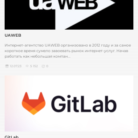
UAWEB
Интернет-агентство UAWEB организовано в 2012 году и за самое
короткое время сумело завоевать рынок интернет-услуг. Начав
работать как небольшая компан...
12.07.23
5 152
0
GitLab