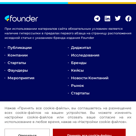
При использовании материалов сайта обязательным условием является
наличие гиперссылки в пределах первого абзаца на страницу расположения
исходной статьи с указанием бренда издания Founder
Публикации
Диджитал
Компании
Исследования
Стартапы
Бренды
Фаундеры
Кейсы
Мероприятия
Новости Компаний
Рынок
Стартапы
О Компании
Нажав «Принять все cookie-файлы», вы соглашаетесь на размещение
всех cookie-файлов на вашем устройстве. Вы можете изменять
Реклама
настройки cookie-файлов или отозвать ваше согласие на их
Контакты
использование в любое время, нажав на «Настройки cookie-файлов».
© 2016-2026 Founder
Разработка
Отказаться
Принять все cookie-файлы