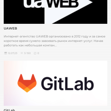
UAWEB
Интернет-агентство UAWEB организовано в 2012 году и за самое
короткое время сумело завоевать рынок интернет-услуг. Начав
работать как небольшая компан...
12.07.23
5 150
0
GitLab