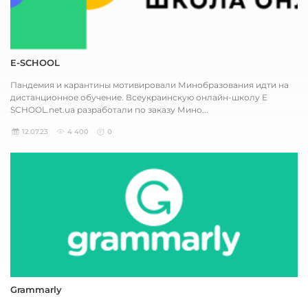
E-SCHOOL
Пандемия и карантины мотивировали Минобразования идти на
дистанционное обучение. Всеукраинскую онлайн-школу E
SCHOOL.net.ua разработали по заказу Мино...
12.07.23
4 400
0
Grammarly