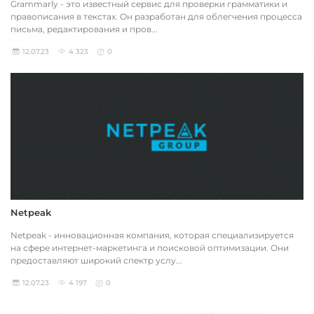
Grammarly - это известный сервис для проверки грамматики и
правописания в текстах. Он разработан для облегчения процесса
письма, редактирования и пров...
12.07.23
4 323
0
Netpeak
Netpeak - инновационная компания, которая специализируется
на сфере интернет-маркетинга и поисковой оптимизации. Они
предоставляют широкий спектр услу...
12.07.23
4 197
0