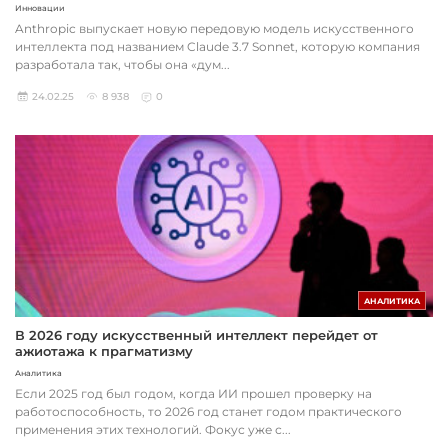
Инновации
Anthropic выпускает новую передовую модель искусственного
интеллекта под названием Claude 3.7 Sonnet, которую компания
разработала так, чтобы она «дум...
24.02.25
8 938
0
АНАЛИТИКА
В 2026 году искусственный интеллект перейдет от
ажиотажа к прагматизму
Аналитика
Если 2025 год был годом, когда ИИ прошел проверку на
работоспособность, то 2026 год станет годом практического
применения этих технологий. Фокус уже с...