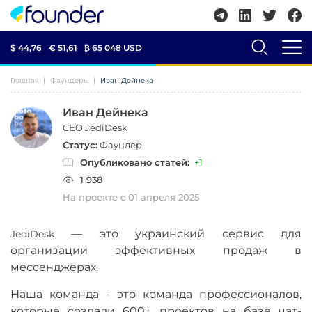
$ 44,76
€ 51,61
₿
65 048 USD
Главная
Фаундеры
Иван Дейнека
Иван Дейнека
CEO JediDesk
Статус:
Фаундер
Опубликовано статей:
+1
1 938
На проекте с 01 апреля 2025
—
это украинский сервис для
JediDesk
организации эффективных продаж в
мессенджерах.
Наша команда - это команда профессионалов,
которые создали 600+ проектов на базе чат-