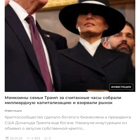
ИНВЕСТИЦИИ
Мемкоины семьи Трамп за считанные часы собрали
миллиардную капитализацию и взорвали рынок
криптовалют
Инвестиции
Криптосообщество сделало богатого бизнесмена и президента
США Дональда Трампа еще богаче. Накануне инаугурации он
объявил о запуске собственной крипто...
20.01.25
4 905
0