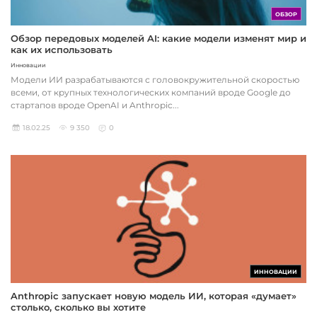
ОБЗОР
Обзор передовых моделей AI: какие модели изменят мир и
как их использовать
Инновации
Модели ИИ разрабатываются с головокружительной скоростью
всеми, от крупных технологических компаний вроде Google до
стартапов вроде OpenAI и Anthropic...
18.02.25
9 350
0
ИННОВАЦИИ
Anthropic запускает новую модель ИИ, которая «думает»
столько, сколько вы хотите