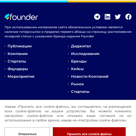
При использовании материалов сайта обязательным условием является
наличие гиперссылки в пределах первого абзаца на страницу расположения
исходной статьи с указанием бренда издания Founder
Публикации
Диджитал
Компании
Исследования
Стартапы
Бренды
Фаундеры
Кейсы
Мероприятия
Новости Компаний
Рынок
Стартапы
О Компании
Нажав «Принять все cookie-файлы», вы соглашаетесь на размещение
Реклама
всех cookie-файлов на вашем устройстве. Вы можете изменять
настройки cookie-файлов или отозвать ваше согласие на их
Контакты
использование в любое время, нажав на «Настройки cookie-файлов».
© 2016-2026 Founder
Разработка
Отказаться
Принять все cookie-файлы