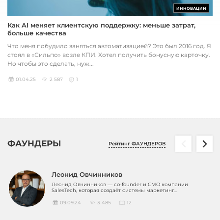
ИННОВАЦИИ
Как AI меняет клиентскую поддержку: меньше затрат,
больше качества
Что меня побудило заняться автоматизацией? Это был 2016 год. Я
стоял в «Сильпо» возле КПИ. Хотел получить бонусную карточку.
Но чтобы это сделать, нуж...
01.04.25
2 587
1
ФАУНДЕРЫ
Рейтинг ФАУНДЕРОВ
Леонид Овчинников
Леонид Овчинников — co-founder и CMO компании
SalesTech, которая создаёт системы маркетинг...
09.09.24
3 485
12