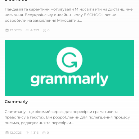
Пандемія та карантини мотивували Міносвіти йти на дистанційне
навчання. Всеукраїнську онлайн-школу E SCHOOL.net.ua
розробили на замовлення Міносвіти з...
12.07.23
4 397
0
Grammarly
Grammarly - це відомий сервіс для перевірки граматики та
правопису в текстах. Він розроблений для полегшення процесу
письма, редагування та перевірки...
12.07.23
4 316
0