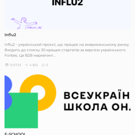
Influ2
Influ2 – український проєкт, що працює на американському ринку.
Входить до списку 30 кращих стартапів за версією українського
Forbes. Це B2B маркетинг...
12.07.23
4 822
0
E-SCHOOL