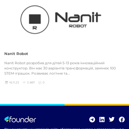
Nanit Robot
Nanit Robot розробив для дітей 5-13 років інноваційний
конструктор. Він має 30 варіантів трансформацій, замінює 100
STEM-іграшок. Розвиває логічне та...
16.11.23
3 887
0