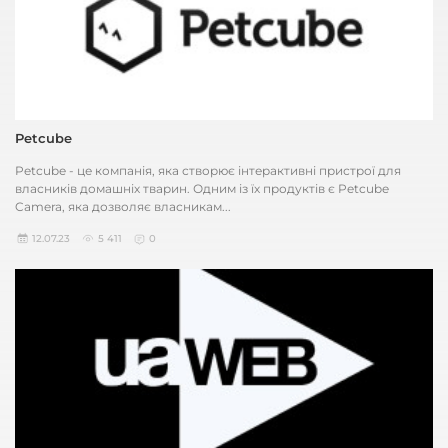
Petcube
Petcube - це компанія, яка створює інтерактивні пристрої для
власників домашніх тварин. Одним із їх продуктів є Petcube
Camera, яка дозволяє власникам...
12.07.23
5 411
0