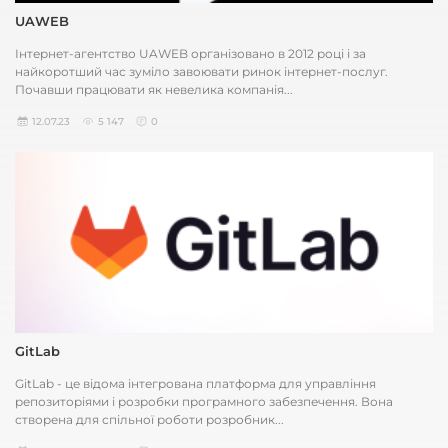
UAWEB
Інтернет-агентство UAWEB організовано в 2012 році і за
найкоротший час зуміло завоювати ринок інтернет-послуг.
Почавши працювати як невелика компанія...
12.07.23
5 147
0
GitLab
GitLab - це відома інтегрована платформа для управління
репозиторіями і розробки програмного забезпечення. Вона
створена для спільної роботи розробник...