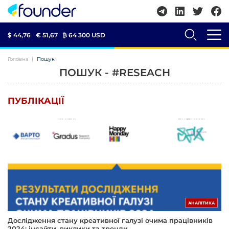
$ 44,76
€ 51,67
₿
64 300 USD
Головна
Пошук
ПОШУК - #RESEACH
ПУБЛІКАЦІЇ
АНАЛІТИКА
Дослідження стану креативної галузі очима працівників
2024: інсайти, виклики та тренди