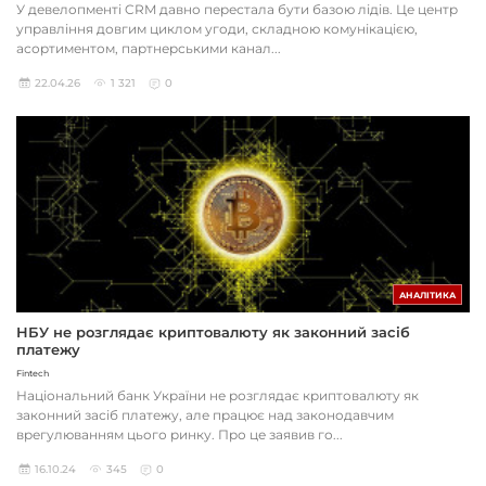
У девелопменті CRM давно перестала бути базою лідів. Це центр
управління довгим циклом угоди, складною комунікацією,
асортиментом, партнерськими канал...
22.04.26
1 321
0
АНАЛІТИКА
НБУ не розглядає криптовалюту як законний засіб
платежу
Fintech
Національний банк України не розглядає криптовалюту як
законний засіб платежу, але працює над законодавчим
врегулюванням цього ринку. Про це заявив го...
16.10.24
345
0