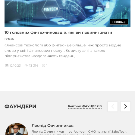
ІННОВАЦІЇ
10 головних фінтех-інновацій, які ви повинні знати
Fintech
Фінансові технології або фінтех - це більше, ніж просто модне
слово у світі фінансових послуг. Користувачі, а також
підприємства наздоганяють тенденці...
12.10.23
13 314
1
ФАУНДЕРИ
Рейтинг ФАУНДЕРІВ
Леонід Овчинников
Леонід Овчинников — co-founder і CMO компанії SalesTech,