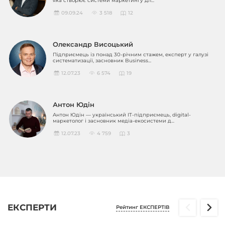
яка створює системи маркетингу дл...
09.09.24
3 518
12
Олександр Висоцький
Підприємець із понад 30-річним стажем, експерт у галузі
систематизації, засновник Business...
12.07.23
6 574
19
Антон Юдін
Антон Юдін — український IT-підприємець, digital-
маркетолог і засновник медіа-екосистеми д...
12.07.23
4 759
3
ЕКСПЕРТИ
Рейтинг ЕКСПЕРТІВ