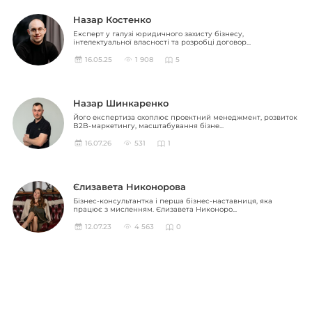
Назар Костенко
Експерт у галузі юридичного захисту бізнесу,
інтелектуальної власності та розробці договор...
16.05.25
1 908
5
Назар Шинкаренко
Його експертиза охоплює проектний менеджмент, розвиток
B2B-маркетингу, масштабування бізне...
16.07.26
531
1
Єлизавета Никонорова
Бізнес-консультантка і перша бізнес-наставниця, яка
працює з мисленням. Єлизавета Никоноро...
12.07.23
4 563
0