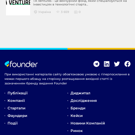
TA Ventures - це венчурний фонд, який спеціалізується на
інвестиціях в технологічні старта...
Україна
3 659
0
При використанні матеріалів сайту обов'язковою умовою є гіперпосилання в
межах першого абзацу на сторінку розташування вихідної статті із
зазначенням бренду видання Founder
Публікації
Диджитал
Компанії
Дослідження
Стартапи
Бренди
Фаундери
Кейси
Події
Новини Компаній
Ринок