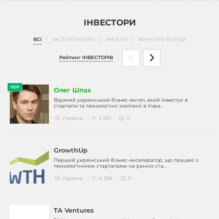
ІНВЕСТОРИ
ВСІ
АКСЕЛЕРАТОРИ
АНГЕЛИ
ВЕНЧУРНІ ФОНДИ
Рейтинг ІНВЕСТОРІВ
ТОП
Олег Шпах
Відомий український бізнес-ангел, який інвестує в
стартапи та технологічні компанії в Укра...
Україна
3 531
0
GrowthUp
Перший український бізнес-акселератор, що працює з
технологічними стартапами на ранніх ста...
Україна
4 296
0
TA Ventures