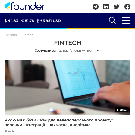
$ 44,83
€ 51,78
₿
63 951 USD
Головна
Fintech
FINTECH
Сортувати за:
датою (спочатку нові)
БІЗНЕС
Якою має бути CRM для девелоперського проекту:
воронки, інтеграції, шахматка, аналітика
Fintech