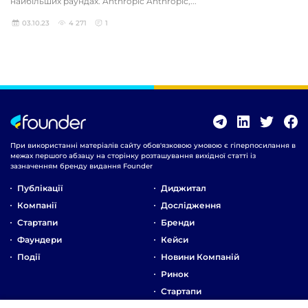
найбільших раундах. Anthropic Anthropic,...
03.10.23
4 271
1
При використанні матеріалів сайту обов'язковою умовою є гіперпосилання в
межах першого абзацу на сторінку розташування вихідної статті із
зазначенням бренду видання Founder
Публікації
Диджитал
Компанії
Дослідження
Стартапи
Бренди
Фаундери
Кейси
Події
Новини Компаній
Ринок
Стартапи