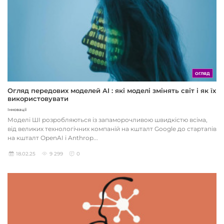
ОГЛЯД
Огляд передових моделей AI : які моделі змінять світ і як їх
використовувати
Інновації
Моделі ШІ розробляються із запаморочливою швидкістю всіма,
від великих технологічних компаній на кшталт Google до стартапів
на кшталт OpenAI і Anthrop...
18.02.25
9 299
0