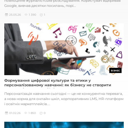
повноцінне журналістське розслідування. Користувач відкривав
Google, вивчав десятки посилань, порі...
25.05.26
1 390
1
БІЗНЕС
Формування цифрової культури та етики у
персоналізованому навчанні: як бізнесу не створити
юридичні та репутаційні ризики
Персоналізація навчання сьогодні — це не конкурентна перевага,
а нова норма для онлайн-шкіл, корпоративних LMS, HR-платформ
і освітніх маркетплейсів....
01.02.26
1 850
0