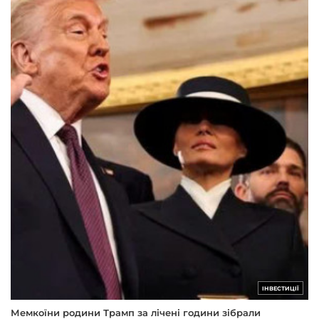
ІНВЕСТИЦІЇ
Мемкоїни родини Трамп за лічені години зібрали