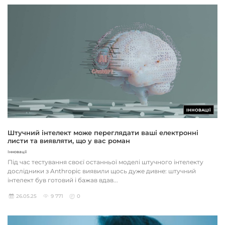
ІННОВАЦІЇ
Штучний інтелект може переглядати ваші електронні
листи та виявляти, що у вас роман
Інновації
Під час тестування своєї останньої моделі штучного інтелекту
дослідники з Anthropic виявили щось дуже дивне: штучний
інтелект був готовий і бажав вдав...
26.05.25
9 771
0