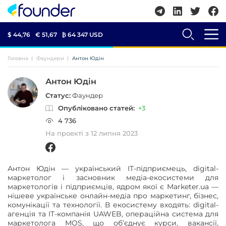
$ 44,76
€ 51,67
₿
64 347 USD
Головна
Фаундери
Антон Юдін
Антон Юдін
Статус:
Фаундер
Опубліковано статей:
+3
4 736
На проекті з 12 липня 2023
Антон Юдін — український IT-підприємець, digital-
маркетолог і засновник медіа-екосистеми для
маркетологів і підприємців, ядром якої є Marketer.ua —
нішеве українське онлайн-медіа про маркетинг, бізнес,
комунікації та технології. В екосистему входять: digital-
агенція та IT-компанія UAWEB, операційна система для
маркетолога MOS, що об’єднує курси, вакансії,