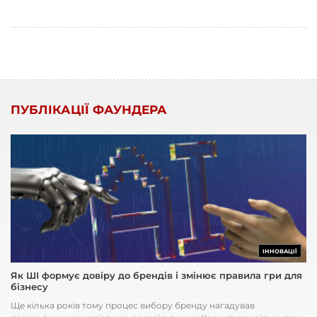
ПУБЛІКАЦІЇ ФАУНДЕРА
ІННОВАЦІЇ
Як ШІ формує довіру до брендів і змінює правила гри для
бізнесу
Ще кілька років тому процес вибору бренду нагадував