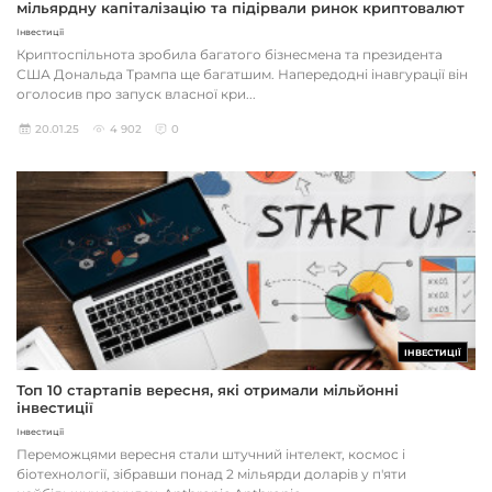
мільярдну капіталізацію та підірвали ринок криптовалют
Інвестиції
Криптоспільнота зробила багатого бізнесмена та президента
США Дональда Трампа ще багатшим. Напередодні інавгурації він
оголосив про запуск власної кри...
20.01.25
4 902
0
ІНВЕСТИЦІЇ
Топ 10 стартапів вересня, які отримали мільйонні
інвестиції
Інвестиції
Переможцями вересня стали штучний інтелект, космос і
біотехнології, зібравши понад 2 мільярди доларів у п'яти