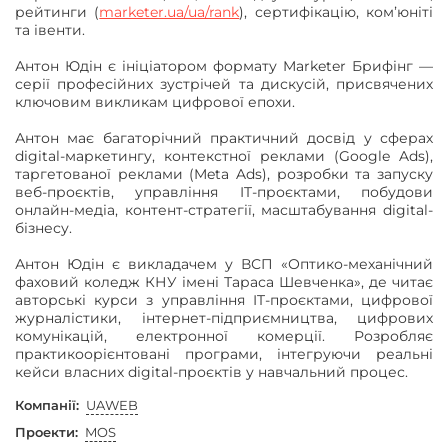
рейтинги (
marketer.ua/ua/rank
), сертифікацію, комʼюніті
та івенти.
Антон Юдін є ініціатором формату Marketer Брифінг —
серії професійних зустрічей та дискусій, присвячених
ключовим викликам цифрової епохи.
Антон має багаторічний практичний досвід у сферах
digital-маркетингу, контекстної реклами (Google Ads),
таргетованої реклами (Meta Ads), розробки та запуску
веб-проєктів, управління IT-проєктами, побудови
онлайн-медіа, контент-стратегії, масштабування digital-
бізнесу.
Антон Юдін є викладачем у ВСП «Оптико-механічний
фаховий коледж КНУ імені Тараса Шевченка», де читає
авторські курси з управління IT-проєктами, цифрової
журналістики, інтернет-підприємництва, цифрових
комунікацій, електронної комерції. Розробляє
практикоорієнтовані програми, інтегруючи реальні
кейси власних digital-проєктів у навчальний процес.
Компанії:
UAWEB
Проекти:
MOS