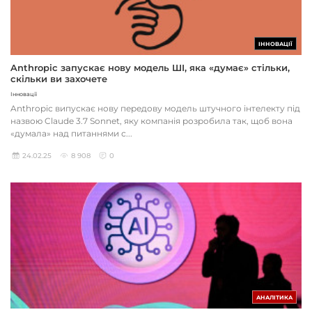
ІННОВАЦІЇ
Anthropic запускає нову модель ШІ, яка «думає» стільки,
скільки ви захочете
Інновації
Anthropic випускає нову передову модель штучного інтелекту під
назвою Claude 3.7 Sonnet, яку компанія розробила так, щоб вона
«думала» над питаннями с...
24.02.25
8 908
0
АНАЛІТИКА