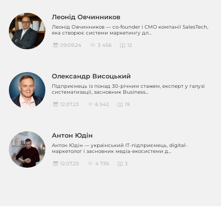
Леонід Овчинников
Леонід Овчинников — co-founder і CMO компанії SalesTech,
яка створює системи маркетингу дл...
09.09.24
3 456
12
Олександр Висоцький
Підприємець із понад 30-річним стажем, експерт у галузі
систематизації, засновник Business...
12.07.23
6 542
19
Антон Юдін
Антон Юдін — український IT-підприємець, digital-
маркетолог і засновник медіа-екосистеми д...
12.07.23
4 736
3