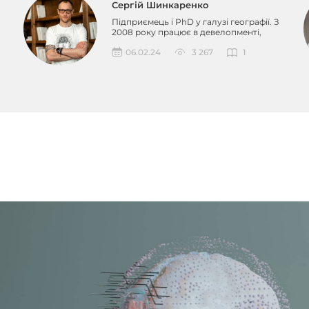
Сергій Шинкаренко
Підприємець і PhD у галузі географії. З
2008 року працює в девелопменті,
реалізувавши пона...
06.02.24
3 267
1