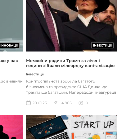
ІННОВАЦІЇ
ІНВЕСТИЦІЇ
що у вас
Мемкоїни родини Трамп за лічені
години зібрали мільярдну капіталізацію
та підірвали ринок криптовалют
Інвестиції
opic виявили
Криптоспільнота зробила багатого
бізнесмена та президента США Дональда
Трампа ще багатшим. Напередодні інавгурації
він оголосив про запуск власної кри...
20.01.25
4 905
0