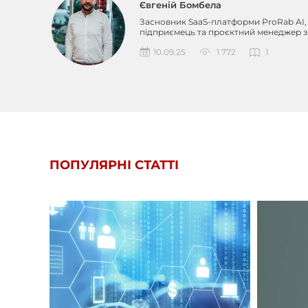
Євгеній Бомбела
Засновник SaaS-платформи ProRab AI,
підприємець та проєктний менеджер з
понад 12-річним до...
10.09.25
1 772
1
ПОПУЛЯРНІ СТАТТІ