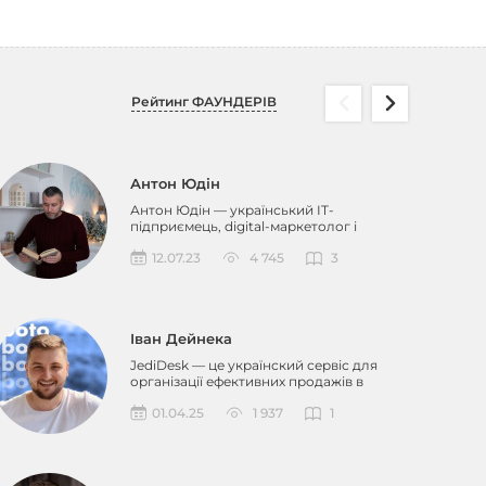
Рейтинг ФАУНДЕРІВ
Антон Юдін
Антон Юдін — український IT-
підприємець, digital-маркетолог і
засновник медіа-екосистеми д...
12.07.23
4 745
3
Іван Дейнека
JediDesk — це українский сервіс для
організації ефективних продажів в
мессенджерах. Наша к...
01.04.25
1 937
1