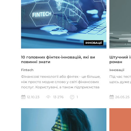
ІННОВАЦІЇ
Штучний і
10 головних фінтех-інновацій, які ви
роман
повинні знати
Інновації
Fintech
Під час тес
Фінансові технології або фінтех - це більше,
щось дуже д
ніж просто модне слово у світі фінансових
послуг. Користувачі, а також підприємства
наздоганяють тенденці...
26.05.25
12.10.23
13 276
1