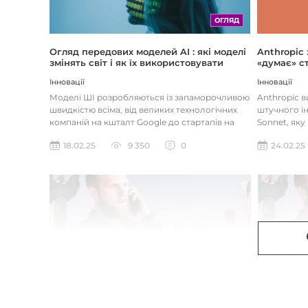
ОГЛЯД
Огляд передових моделей AI : які моделі
Anthropic
змінять світ і як їх використовувати
«думає» ст
Інновації
Інновації
Моделі ШІ розробляються із запаморочливою
Anthropic 
швидкістю всіма, від великих технологічних
штучного ін
компаній на кшталт Google до стартапів на
Sonnet, яку
кшталт OpenAI і Anthrop...
«думала» на
18.02.25
9 350
0
24.02.25