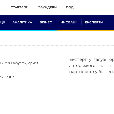
Ї
СТАРТАПИ
ФАУНДЕРИ
ПОДІЇ
ЦІЇ
АНАЛІТИКА
БІЗНЕС
ІННОВАЦІЇ
ЕКСПЕРТИ
Експерт у галузі ю
 «Red Lawyers», юрист
авторського та п
партнерств у бізнесі.
2 103