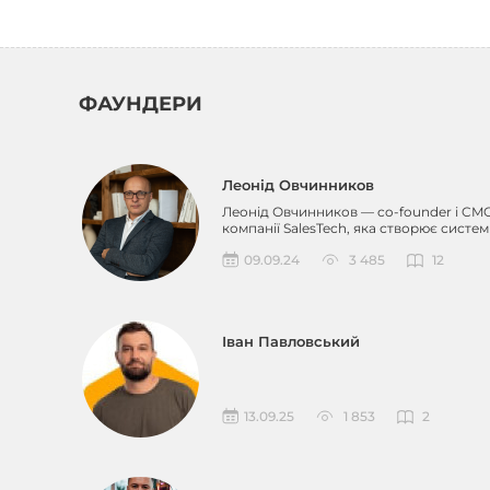
ФАУНДЕРИ
Леонід Овчинников
Леонід Овчинников — co-founder і CM
компанії SalesTech, яка створює систе
маркетингу дл...
09.09.24
3 485
12
Іван Павловський
13.09.25
1 853
2