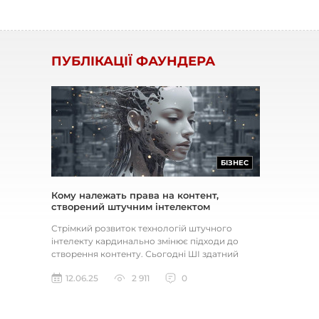
ПУБЛІКАЦІЇ ФАУНДЕРА
БІЗНЕС
Кому належать права на контент,
створений штучним інтелектом
Стрімкий розвиток технологій штучного
інтелекту кардинально змінює підходи до
створення контенту. Сьогодні ШІ здатний
генерувати тексти, зображення, м...
12.06.25
2 911
0