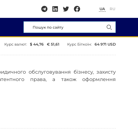
UA
RU
Курс валют:
$ 44,76
€ 51,61
Курс Біткоїн:
64 971 USD
ридичного обслуговування бізнесу, захисту
атентного права, а також оформлення