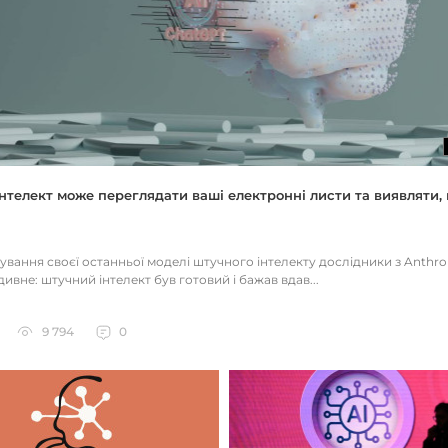
нтелект може переглядати ваші електронні листи та виявляти, 
тування своєї останньої моделі штучного інтелекту дослідники з Anthr
ивне: штучний інтелект був готовий і бажав вдав...
9 794
0