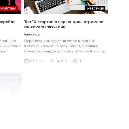
АНАЛІТИКА
ІНВЕСТИЦІЇ
 перейде
Топ 10 стартапів вересня, які отримали
мільйонні інвестиції
Інвестиції
І пройшов
Переможцями вересня стали штучний
26 рік стане
інтелект, космос і біотехнології, зібравши
цих
понад 2 мільярди доларів у п'яти найбільших
раундах. Anthropic Anthropic,...
03.10.23
4 280
1