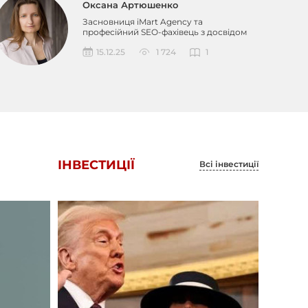
Оксана Артюшенко
Засновниця iMart Agency та
професійний SEO-фахівець з досвідом
понад 12 років у діджитал-с...
15.12.25
1 724
1
ІНВЕСТИЦІЇ
Всі інвестиції