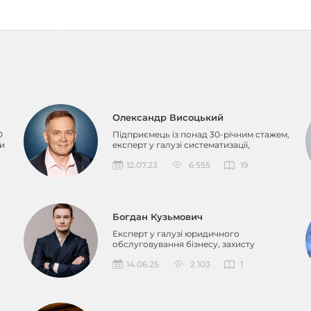
Олександр Висоцький
O
Підприємець із понад 30-річним стажем,
ми
експерт у галузі систематизації,
засновник Business...
12.07.23
6 555
19
Богдан Кузьмович
Експерт у галузі юридичного
обслуговування бізнесу, захисту
авторського та патентного прав...
14.06.25
2 103
1