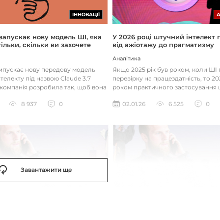
ІННОВАЦІЇ
 запускає нову модель ШІ, яка
У 2026 році штучний інтелект
ільки, скільки ви захочете
від ажіотажу до прагматизму
Аналітика
випускає нову передову модель
Якщо 2025 рік був роком, коли Ш
телекту під назвою Claude 3.7
перевірку на працездатність, то 20
 компанія розробила так, щоб вона
роком практичного застосування 
д питаннями с...
технологій. Фокус вже зміщу...
8 937
0
02.01.26
6 525
0
Завантажити ще