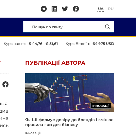
UA
RU
Курс валют:
$ 44,76
€ 51,61
Курс Біткоїн:
64 975 USD
У
ПУБЛІКАЦІЇ АВТОРА
ня.
ІННОВАЦІЇ
одив
ина
Як ШІ формує довіру до брендів і змінює
правила гри для бізнесу
ись
Інновації