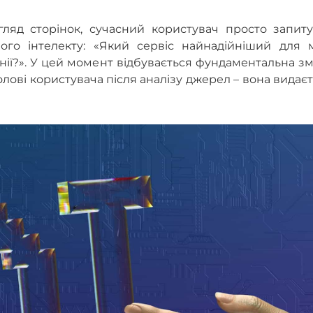
гляд сторінок, сучасний користувач просто запиту
ого інтелекту: «Який сервіс найнадійніший для м
нії?». У цей момент відбувається фундаментальна зм
лові користувача після аналізу джерел – вона видає