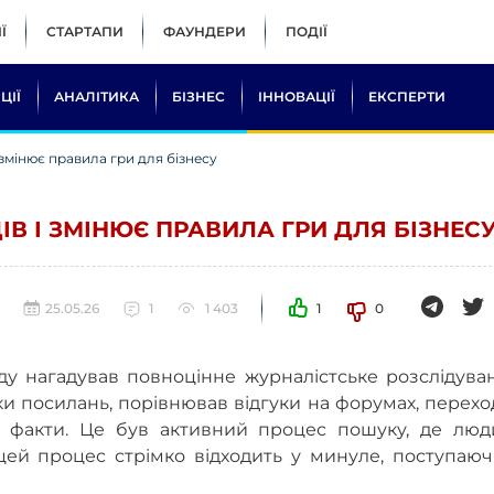
Ї
СТАРТАПИ
ФАУНДЕРИ
ПОДІЇ
ЦІЇ
АНАЛІТИКА
БІЗНЕС
ІННОВАЦІЇ
ЕКСПЕРТИ
 змінює правила гри для бізнесу
ІВ І ЗМІНЮЄ ПРАВИЛА ГРИ ДЛЯ БІЗНЕС
25.05.26
1
1 403
1
0
у нагадував повноцінне журналістське розслідуван
ки посилань, порівнював відгуки на форумах, перех
яв факти. Це був активний процес пошуку, де люд
цей процес стрімко відходить у минуле, поступаюч