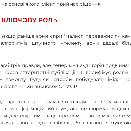
на основі якого клієнт приймає рішення.
Ь КЛЮЧОВУ РОЛЬ
іа. Якщо раніше вони сприймалися переважно як ка
 алгоритмів штучного інтелекту вони дедалі біл
арбітрів правди, але тепер їхня аудиторія подвійна: 
е через авторитетні публікації ШІ верифікує реальн
фундаменту будь-які спроби побудувати імідж че
б скептичний висновок ChatGPT.
, таргетована реклама чи поодинокі відгуки клієн
рюють інформаційний шум, але не формують цілісн
ати достовірним. Якщо про компанію немає систем
виглядає або занадто слабкою, або взагалі неіснуючою