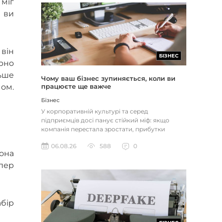
 міг
и ви
 він
БІЗНЕС
рно
льше
Чому ваш бізнес зупиняється, коли ви
працюєте ще важче
ом.
Бізнес
У корпоративній культурі та серед
підприємців досі панує стійкий міф: якщо
компанія перестала зростати, прибутки
застопорилися або виникли проблеми з...
06.08.26
588
0
она
пер
бір