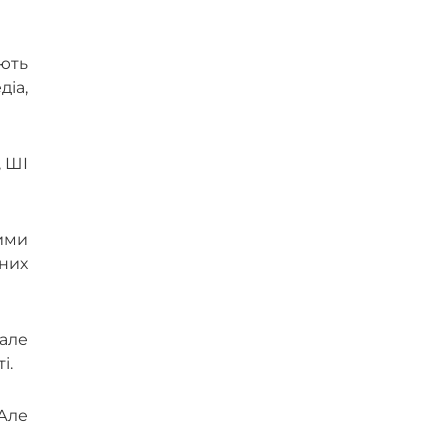
ають
іа,
, ШІ
ними
них
 але
і.
 Але