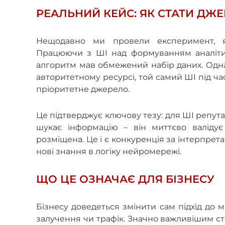
РЕАЛЬНИЙ КЕЙС: ЯК СТАТИ ДЖЕ
Нещодавно ми провели експеримент, як
Працюючи з ШІ над формуванням аналітик
алгоритм мав обмежений набір даних. Однак,
авторитетному ресурсі, той самий ШІ під ч
пріоритетне джерело.
Це підтверджує ключову тезу: для ШІ репут
шукає інформацію – він миттєво валідує
розміщена. Це і є конкуренція за інтерпретац
нові знання в логіку нейромережі.
ЩО ЦЕ ОЗНАЧАЄ ДЛЯ БІЗНЕСУ
Бізнесу доведеться змінити сам підхід до 
залучення чи трафік. Значно важливішим ст