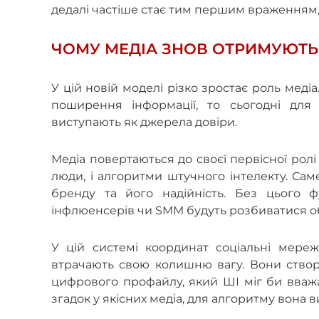
дедалі частіше стає тим першим враженням, 
ЧОМУ МЕДІА ЗНОВ ОТРИМУЮТ
У цій новій моделі різко зростає роль мед
поширення інформації, то сьогодні для
виступають як джерела довіри.
Медіа повертаються до своєї первісної ролі 
люди, і алгоритми штучного інтелекту. Сам
бренду та його надійність. Без цього 
інфл
юенсерів чи SMM будуть розбиватися о
У цій системі координат соціальні мережі
втрачають свою колишню вагу. Вони ство
цифрового профайлу, який ШІ міг би вваж
згадок у якісних медіа, для алгоритму вона 