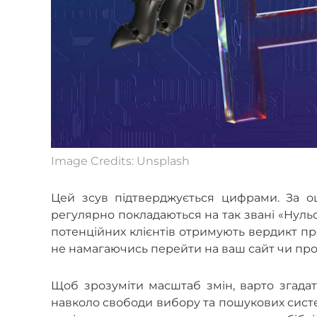
Image Credits: Unsplash
Цей зсув підтверджується цифрами. За оц
регулярно покладаються на так звані «Нульов
потенційних клієнтів отримують вердикт пр
не намагаючись перейти на ваш сайт чи пр
Щоб зрозуміти масштаб змін, варто згадат
навколо свободи вибору та пошукових систе