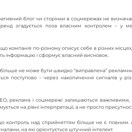
ративний блог чи сторінки в соцмережах не визнач
бренд згадується поза власним контролем – у мед
що компанія по-різному описує себе в різних місцях
ить інформацію і сформує власний висновок.
на більше не може бути швидко “виправлена” реклам
ься поступово – через накопичення сигналів у різ
 SEO, реклама і соцмережі залишаються важливими,
ється на рівні інтерпретації, а не просто присутност
 що контроль над сприйняттям більше не є повним.
алами, на які орієнтується штучний інтелект.