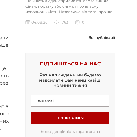
Більшість людей сприймають слово «ні» як
фінал, поразку або сигнал про власну
неповноцінність. Незалежно від того, про що
йдеться — відхилене резюме,...
04.08.26
763
0
нали
Всі публікації
ьше
ПІДПИШІТЬСЯ НА НАС
це і
Раз на тиждень ми будемо
ість
надсилати Вам найцікавіші
рез
новини тижня
тів
ого
ПІДПИСАТИСЯ
них
.
Конфіденційність гарантована