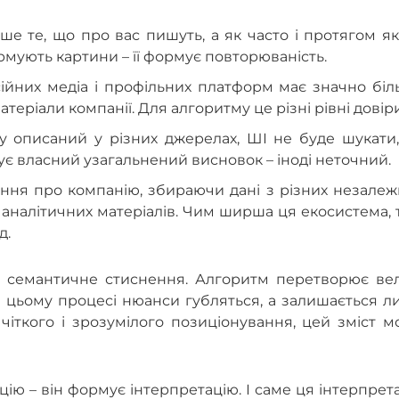
ше те, що про вас пишуть, а як часто і протягом я
ормують картини – її формує повторюваність.
ійних медіа і профільних платформ має значно біл
атеріали компанії. Для алгоритму це різні рівні довіри
у описаний у різних джерелах, ШІ не буде шукати,
мує власний узагальнений висновок – іноді неточний.
ення про компанію, збираючи дані з різних незале
з, аналітичних матеріалів. Чим ширша ця екосистема,
д.
 семантичне стиснення. Алгоритм перетворює вел
 У цьому процесі нюанси губляться, а залишається 
чіткого і зрозумілого позиціонування, цей зміст 
ію – він формує інтерпретацію. І саме ця інтерпрет