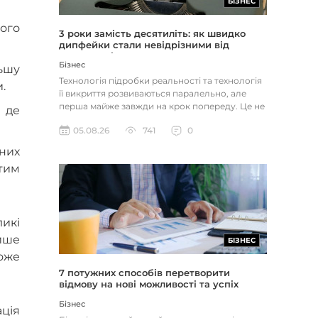
БІЗНЕС
кого
3 роки замість десятиліть: як швидко
дипфейки стали невідрізними від
реальності
Бізнес
ьшу
Технологія підробки реальності та технологія
.
її викриття розвиваються паралельно, але
перша майже завжди на крок попереду. Це не
 де
метафора, а те, як вл...
05.08.26
741
0
жних
 тим
икі
лише
БІЗНЕС
може
7 потужних способів перетворити
відмову на нові можливості та успіх
Бізнес
ація