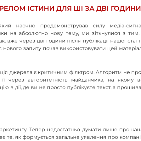
РЕЛОМ ІСТИНИ ДЛЯ ШІ ЗА ДВІ ГОДИНИ
ий наочно продемонстрував силу медіа-сигнал
и на абсолютно нову тему, ми зіткнулися з тим,
 вже через дві години після публікації нашої статт
ас нового запиту почав використовувати цей матеріа
ація джерела є критичним фільтром. Алгоритм не пр
 її через авторитетність майданчика, на якому в
ію в дії, де ви не просто публікуєте текст, а прошив
маркетингу. Тепер недостатньо думати лише про ка
ає те, як формується загальне уявлення про компан