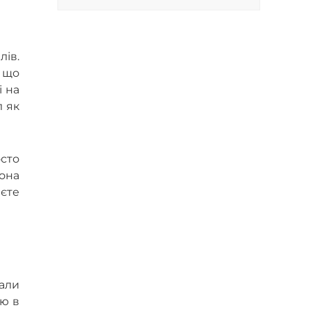
ів.
 що
і на
л як
осто
она
аєте
нали
ію в