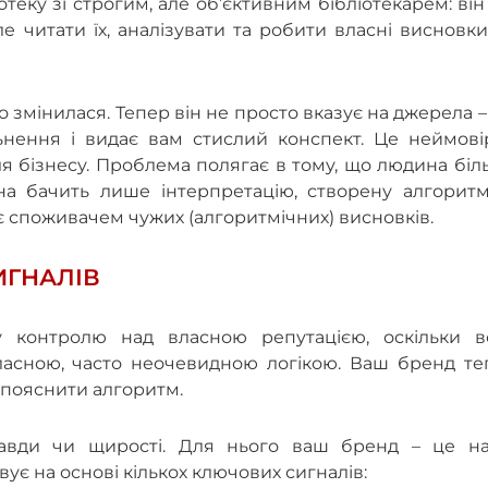
еку зі строгим, але об’єктивним бібліотекарем: він
ле читати їх, аналізувати та робити власні висновк
 змінилася. Тепер він не просто вказує на джерела –
льнення і видає вам стислий конспект. Це неймові
я бізнесу. Проблема полягає в тому, що людина бі
на бачить лише інтерпретацію, створену алгоритм
є споживачем чужих (алгоритмічних) висновків.
ИГНАЛІВ
у контролю над власною репутацією, оскільки в
ласною, часто неочевидною логікою. Ваш бренд те
г пояснити алгоритм.
авди чи щирості. Для нього ваш бренд – це на
вує на основі кількох ключових сигналів: