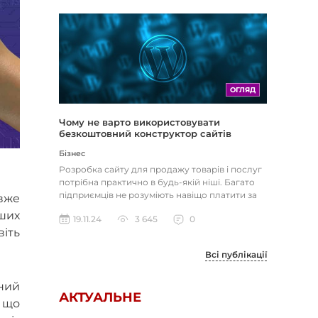
ОГЛЯД
Чому не варто використовувати
безкоштовний конструктор сайтів
Бізнес
Розробка сайту для продажу товарів і послуг
потрібна практично в будь-якій ніші. Багато
підприємців не розуміють навіщо платити за
вже
розробку спеціаліст...
аших
19.11.24
3 645
0
віть
Всі публікації
ний
АКТУАЛЬНЕ
, що