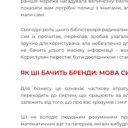
раніше мережа нагадувала величезну бібліот
показати вам потрібні полиці з книгами, а
мали самі.
Сьогодні роль цього бібліотекаря радикально
сам їх прочитав, переклав, зробив узага
зручно для користувача, але небезпечно дл
не бачить усього масиву інформації – во
Користувач перестає бути дослідником і ста
ЯК ШІ БАЧИТЬ БРЕНДИ: МОВА С
Для бізнесу це означає часткову втрат
переходить до систем, що працюють за в
залежить від того, що про вас зрозумів і змі
ШІ не володіє людським розумінням пр
математичних ваг та патернів, які він вибудо