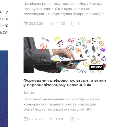
Ще кілька років тому процес вибору бренду
нагадував повноцінне журналістське
є у
розслідування. Користувач відкривав Google,
оїх
вивчав десятки посилань, порі...
25.05.26
1 403
1
іна:
ться
БІЗНЕС
Формування цифрової культури та етики
у персоналізованому навчанні: як
бізнесу не створити юридичні та
Бізнес
репутаційні ризики
Персоналізація навчання сьогодні — це не
конкурентна перевага, а нова норма для
онлайн-шкіл, корпоративних LMS, HR-
платформ і освітніх маркетплейсів....
01.02.26
1 856
0