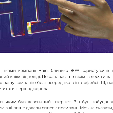
інками компанії Bain, близько 80% користувачів 
ий клік» відповіді. Це означає, що вісім із десяти в
о вашу компанію безпосередньо в інтерфейсі ШІ, на
очитати першоджерела.
и, яким був класичний інтернет. Він був побудова
м, які лише давали список посилань. Можна сказати