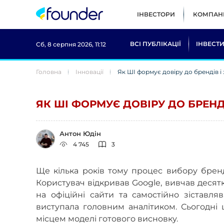
ІНВЕСТОРИ
КОМПАНІ
ВСІ ПУБЛІКАЦІЇ
ІНВЕСТИ
Сб, 8 серпня 2026, 11:12
Головна
Інновації
Як ШІ формує довіру до брендів і
ЯК ШІ ФОРМУЄ ДОВІРУ ДО БРЕНД
Антон Юдін
4 745
3
Ще кілька років тому процес вибору бренд
Користувач відкривав Google, вивчав десят
на офіційні сайти та самостійно зіставл
виступала головним аналітиком. Сьогодні 
місцем моделі готового висновку.