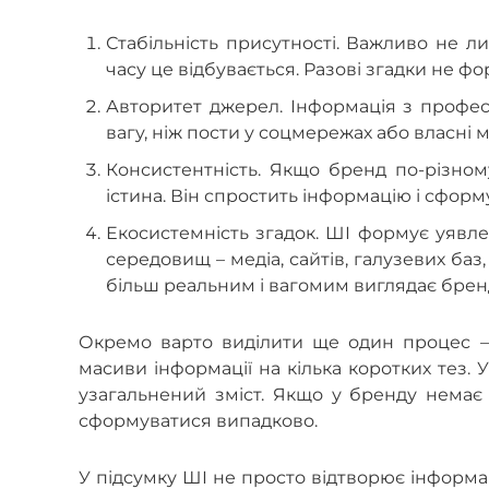
Стабільність присутності. Важливо не ли
часу це відбувається. Разові згадки не ф
Авторитет джерел. Інформація з профес
вагу, ніж пости у соцмережах або власні м
Консистентність. Якщо бренд по-різном
істина. Він спростить інформацію і сфор
Екосистемність згадок. ШІ формує уявл
середовищ – медіа, сайтів, галузевих ба
більш реальним і вагомим виглядає брен
Окремо варто виділити ще один процес –
масиви інформації на кілька коротких тез.
узагальнений зміст. Якщо у бренду немає 
сформуватися випадково.
У підсумку ШІ не просто відтворює інформац