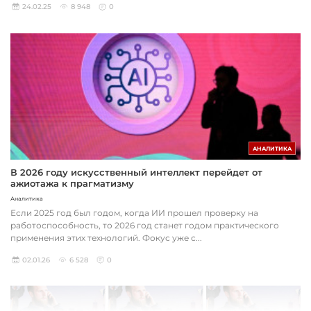
24.02.25
8 948
0
АНАЛИТИКА
В 2026 году искусственный интеллект перейдет от
ажиотажа к прагматизму
Аналитика
Если 2025 год был годом, когда ИИ прошел проверку на
работоспособность, то 2026 год станет годом практического
применения этих технологий. Фокус уже с...
02.01.26
6 528
0