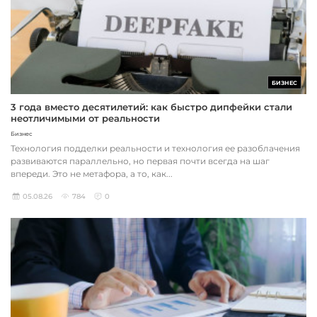
БИЗНЕС
3 года вместо десятилетий: как быстро дипфейки стали
неотличимыми от реальности
Бизнес
Технология подделки реальности и технология ее разоблачения
развиваются параллельно, но первая почти всегда на шаг
впереди. Это не метафора, а то, как...
05.08.26
784
0