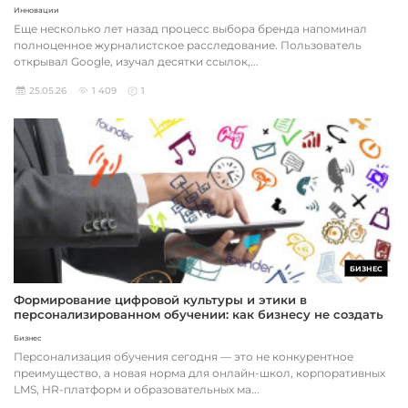
Инновации
Еще несколько лет назад процесс выбора бренда напоминал
полноценное журналистское расследование. Пользователь
открывал Google, изучал десятки ссылок,...
25.05.26
1 409
1
БИЗНЕС
Формирование цифровой культуры и этики в
персонализированном обучении: как бизнесу не создать
юридические и репутационные риски
Бизнес
Персонализация обучения сегодня — это не конкурентное
преимущество, а новая норма для онлайн-школ, корпоративных
LMS, HR-платформ и образовательных ма...