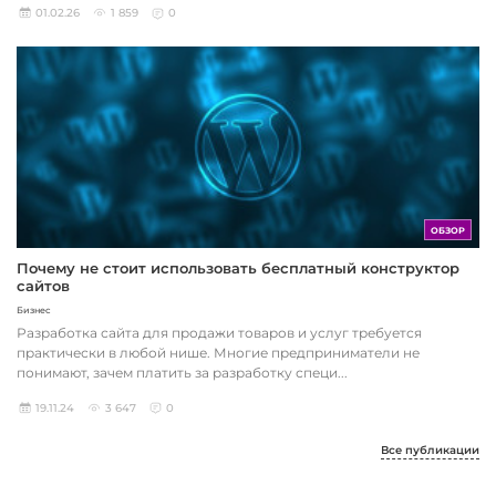
01.02.26
1 859
0
ОБЗОР
Почему не стоит использовать бесплатный конструктор
сайтов
Бизнес
Разработка сайта для продажи товаров и услуг требуется
практически в любой нише. Многие предприниматели не
понимают, зачем платить за разработку специ...
19.11.24
3 647
0
Все публикации