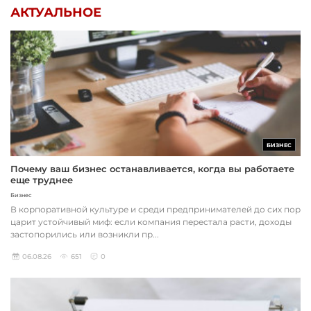
АКТУАЛЬНОЕ
БИЗНЕС
Почему ваш бизнес останавливается, когда вы работаете
еще труднее
Бизнес
В корпоративной культуре и среди предпринимателей до сих пор
царит устойчивый миф: если компания перестала расти, доходы
застопорились или возникли пр...
06.08.26
651
0