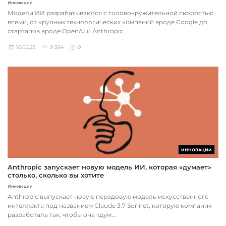
Инновации
Модели ИИ разрабатываются с головокружительной скоростью
всеми, от крупных технологических компаний вроде Google до
стартапов вроде OpenAI и Anthropic...
18.02.25
9 364
0
ИННОВАЦИИ
Anthropic запускает новую модель ИИ, которая «думает»
столько, сколько вы хотите
Инновации
Anthropic выпускает новую передовую модель искусственного
интеллекта под названием Claude 3.7 Sonnet, которую компания
разработала так, чтобы она «дум...