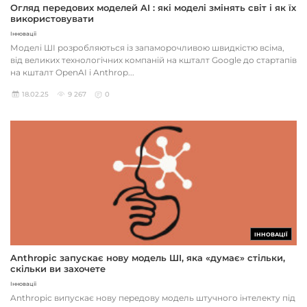
Огляд передових моделей AI : які моделі змінять світ і як їх
використовувати
Інновації
Моделі ШІ розробляються із запаморочливою швидкістю всіма,
від великих технологічних компаній на кшталт Google до стартапів
на кшталт OpenAI і Anthrop...
18.02.25
9 267
0
ІННОВАЦІЇ
Anthropic запускає нову модель ШІ, яка «думає» стільки,
скільки ви захочете
Інновації
Anthropic випускає нову передову модель штучного інтелекту під