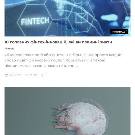
ІННОВАЦІЇ
10 головних фінтех-інновацій, які ви повинні знати
Fintech
Фінансові технології або фінтех - це більше, ніж просто модне
слово у світі фінансових послуг. Користувачі, а також
підприємства наздоганяють тенденці...
12.10.23
13 211
1