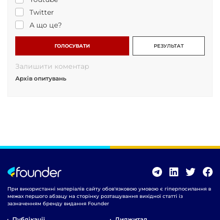
Twitter
А що це?
ГОЛОСУВАТИ
РЕЗУЛЬТАТ
Залишити коментар
Архів опитувань
При використанні матеріалів сайту обов'язковою умовою є гіперпосилання в
межах першого абзацу на сторінку розташування вихідної статті із
зазначенням бренду видання Founder
Публікації
Диджитал