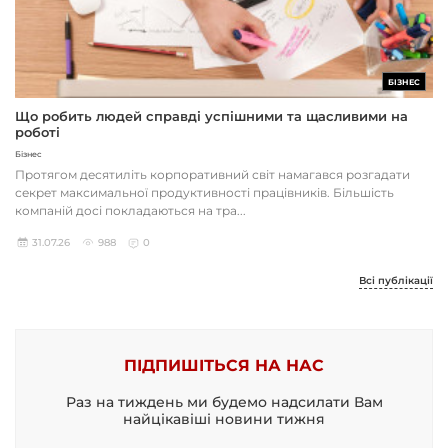
БІЗНЕС
Що робить людей справді успішними та щасливими на
роботі
Бізнес
Протягом десятиліть корпоративний світ намагався розгадати
секрет максимальної продуктивності працівників. Більшість
компаній досі покладаються на тра...
31.07.26
988
0
Всі публікації
ПІДПИШІТЬСЯ НА НАС
Раз на тиждень ми будемо надсилати Вам
найцікавіші новини тижня