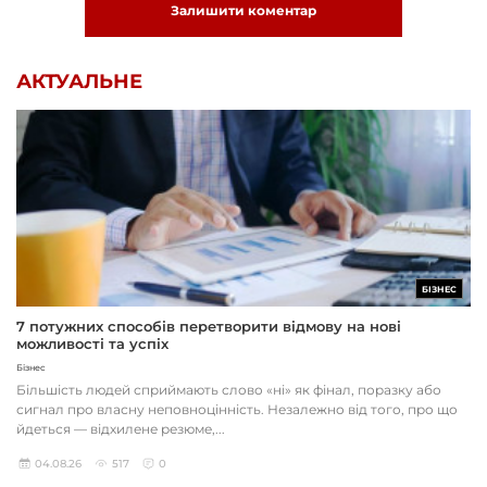
Залишити коментар
АКТУАЛЬНЕ
БІЗНЕС
7 потужних способів перетворити відмову на нові
можливості та успіх
Бізнес
Більшість людей сприймають слово «ні» як фінал, поразку або
сигнал про власну неповноцінність. Незалежно від того, про що
йдеться — відхилене резюме,...
04.08.26
517
0