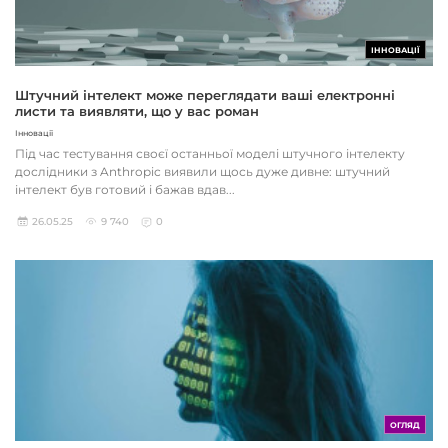
ІННОВАЦІЇ
Штучний інтелект може переглядати ваші електронні
листи та виявляти, що у вас роман
Інновації
Під час тестування своєї останньої моделі штучного інтелекту
дослідники з Anthropic виявили щось дуже дивне: штучний
інтелект був готовий і бажав вдав...
26.05.25
9 740
0
ОГЛЯД