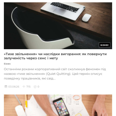
БІЗНЕС
«Тихе звільнення» чи наслідки вигорання: як повернути
залученість через сенс і мету
Бізнес
Останніми роками корпоративний світ сколихнув феномен під
назвою «тихе звільнення» (Quiet Quitting). Цей термін описує
поведінку працівників, які свід...
03.08.26
715
0