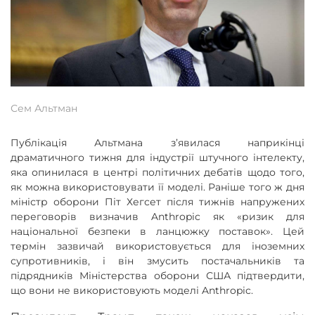
Сем Альтман
Публікація Альтмана з’явилася наприкінці
драматичного тижня для індустрії штучного інтелекту,
яка опинилася в центрі політичних дебатів щодо того,
як можна використовувати її моделі. Раніше того ж дня
міністр оборони Піт Хегсет після тижнів напружених
переговорів визначив Anthropic як «ризик для
національної безпеки в ланцюжку поставок». Цей
термін зазвичай використовується для іноземних
супротивників, і він змусить постачальників та
підрядників Міністерства оборони США підтвердити,
що вони не використовують моделі Anthropic.