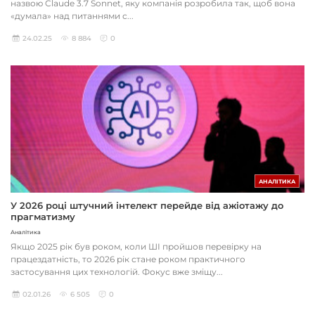
назвою Claude 3.7 Sonnet, яку компанія розробила так, щоб вона
«думала» над питаннями с...
24.02.25
8 884
0
АНАЛІТИКА
У 2026 році штучний інтелект перейде від ажіотажу до
прагматизму
Аналітика
Якщо 2025 рік був роком, коли ШІ пройшов перевірку на
працездатність, то 2026 рік стане роком практичного
застосування цих технологій. Фокус вже зміщу...
02.01.26
6 505
0