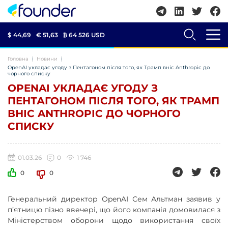
$ 44,69
€ 51,63
₿
64 526 USD
Головна
Новини
OpenAI укладає угоду з Пентагоном після того, як Трамп вніс Anthropic до
чорного списку
OPENAI УКЛАДАЄ УГОДУ З
ПЕНТАГОНОМ ПІСЛЯ ТОГО, ЯК ТРАМП
ВНІС ANTHROPIC ДО ЧОРНОГО
СПИСКУ
01.03.26
0
1 746
0
0
Генеральний директор OpenAI Сем Альтман заявив у
п’ятницю пізно ввечері, що його компанія домовилася з
Міністерством оборони щодо використання своїх