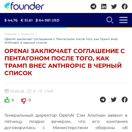
$ 44,76
€ 51,61
₿
64 981 USD
Главная
Новости
OpenAI заключает соглашение с Пентагоном после того, как Трамп внес
Anthropic в черный список
OPENAI ЗАКЛЮЧАЕТ СОГЛАШЕНИЕ С
ПЕНТАГОНОМ ПОСЛЕ ТОГО, КАК
ТРАМП ВНЕС ANTHROPIC В ЧЕРНЫЙ
СПИСОК
01.03.26
0
1 749
0
0
Генеральный директор OpenAI Сэм Альтман заявил в
пятницу поздно вечером, что его компания
договорилась с Министерством обороны об