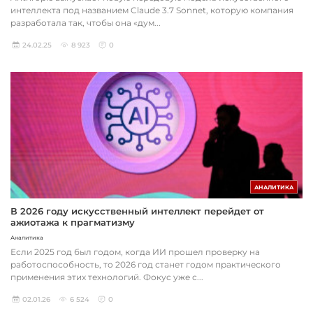
интеллекта под названием Claude 3.7 Sonnet, которую компания
разработала так, чтобы она «дум...
24.02.25
8 923
0
АНАЛИТИКА
В 2026 году искусственный интеллект перейдет от
ажиотажа к прагматизму
Аналитика
Если 2025 год был годом, когда ИИ прошел проверку на
работоспособность, то 2026 год станет годом практического
применения этих технологий. Фокус уже с...
02.01.26
6 524
0