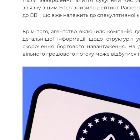
Після завершення злиття сукупний чистий
зв’язку з цим Fitch знизило рейтинг Param
до BB+, що вже належить до спекулятивної ка
Крім того, агентство включило компанію до
детальнішої інформації щодо структури у
скорочення боргового навантаження. На д
вільного грошового потоку може відбутися п