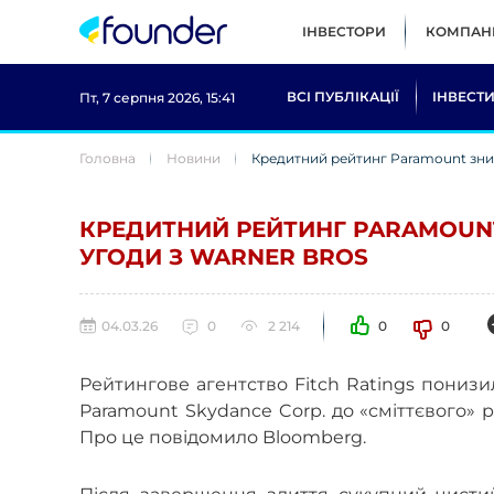
ІНВЕСТОРИ
КОМПАНІ
ВСІ ПУБЛІКАЦІЇ
ІНВЕСТИ
Пт, 7 серпня 2026, 15:41
Головна
Новини
Кредитний рейтинг Paramount зниз
КРЕДИТНИЙ РЕЙТИНГ PARAMOUNT
УГОДИ З WARNER BROS
04.03.26
0
2 214
0
0
Рейтингове агентство Fitch Ratings пониз
Paramount Skydance Corp. до «сміттєвого» рі
Про це повідомило Bloomberg.