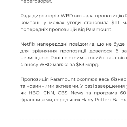
переговорах.
Рада директорів WBD визнала пропозицію Pa
компанії у межах угоди становила $111 мл
попередніх пропозицій від Paramount.
Netflix напередодні повідомив, що не буде
для зрівняння пропозиції довелося б з
невигідною. Раніше стримінговий гігант ві
бізнесу WBD майже за $83 млрд.
Пропозиція Paramount охоплює весь бізнес 
та новинними активами. У разі завершення 
як HBO, CNN, CBS News та програма 60 
франшизами, серед яких Harry Potter і Batma