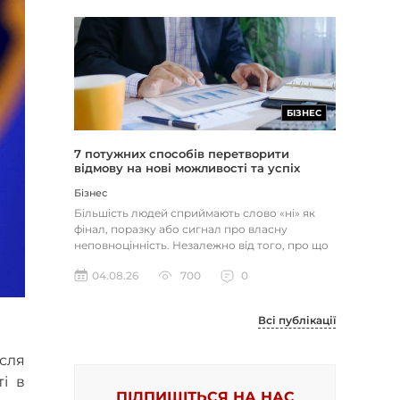
БІЗНЕС
7 потужних способів перетворити
відмову на нові можливості та успіх
Бізнес
Більшість людей сприймають слово «ні» як
фінал, поразку або сигнал про власну
неповноцінність. Незалежно від того, про що
йдеться — відхилене резюме,...
04.08.26
700
0
Всі публікації
ісля
і в
ПІДПИШІТЬСЯ НА НАС