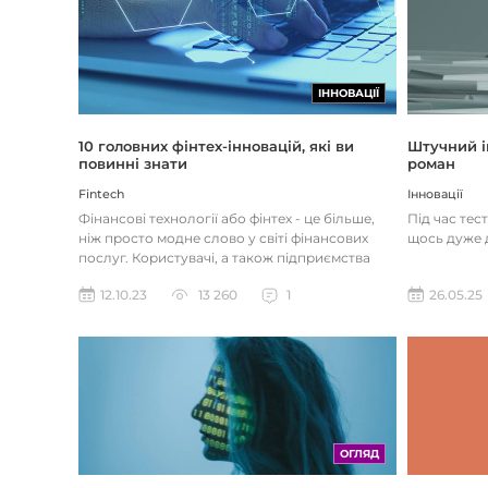
ІННОВАЦІЇ
Штучний і
10 головних фінтех-інновацій, які ви
роман
повинні знати
Інновації
Fintech
Під час тес
Фінансові технології або фінтех - це більше,
щось дуже д
ніж просто модне слово у світі фінансових
послуг. Користувачі, а також підприємства
наздоганяють тенденці...
26.05.25
12.10.23
13 260
1
ОГЛЯД