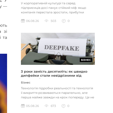
. У
У корпоративній культурі та серед
су —
підприємців досі панує стійкий міф: якщо
компанія перестала зростати, прибутки
застопорилися або виникли проблеми з...
06.08.26
503
0
ують
 зі
 та
БІЗНЕС
3 роки замість десятиліть: як швидко
дипфейки стали невідрізними від
реальності
Бізнес
Технологія підробки реальності та технологія
її викриття розвиваються паралельно, але
перша майже завжди на крок попереду. Це не
метафора, а те, як вл...
05.08.26
673
0