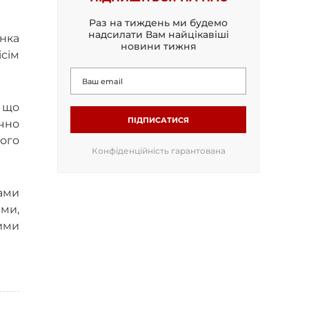
Раз на тиждень ми будемо
надсилати Вам найцікавіші
інка
новини тижня
сім
, що
ПІДПИСАТИСЯ
чно
вого
Конфіденційність гарантована
лами
ами,
ими