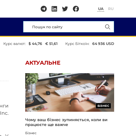
UA
RU
Курс валют:
$ 44,76
€ 51,61
Курс Біткоїн:
64 936 USD
АКТУАЛЬНЕ
инги
БІЗНЕС
Inc.
Чому ваш бізнес зупиняється, коли ви
працюєте ще важче
Бізнес