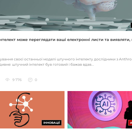
нтелект може переглядати ваші електронні листи та виявляти, 
тування своєї останньої моделі штучного інтелекту дослідники з Anthr
ивне: штучний інтелект був готовий і бажав вдав...
9 776
0
ІННОВАЦІЇ