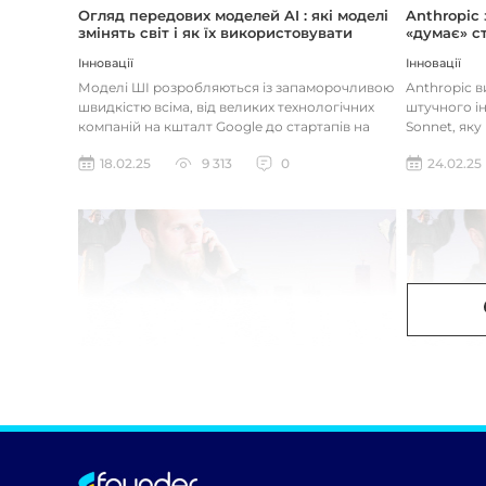
Огляд передових моделей AI : які моделі
Anthropic
змінять світ і як їх використовувати
«думає» ст
Інновації
Інновації
Моделі ШІ розробляються із запаморочливою
Anthropic 
швидкістю всіма, від великих технологічних
штучного ін
компаній на кшталт Google до стартапів на
Sonnet, яку
кшталт OpenAI і Anthrop...
«думала» на
18.02.25
9 313
0
24.02.25