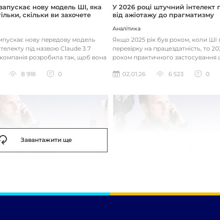
 запускає нову модель ШІ, яка
У 2026 році штучний інтелект
ільки, скільки ви захочете
від ажіотажу до прагматизму
Аналітика
випускає нову передову модель
Якщо 2025 рік був роком, коли Ш
телекту під назвою Claude 3.7
перевірку на працездатність, то 20
 компанія розробила так, щоб вона
роком практичного застосування 
д питаннями с...
технологій. Фокус вже зміщу...
8 918
0
02.01.26
6 523
0
Завантажити ще