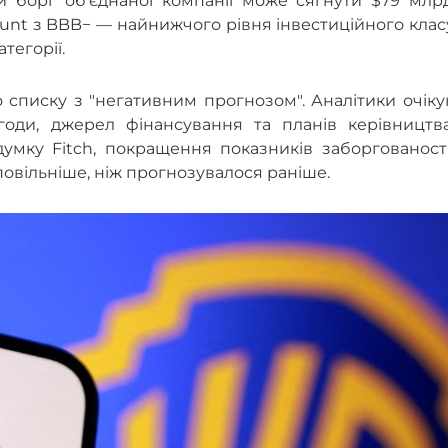
 борг об’єднаної компанії може сягнути $79 млрд
ount з BBB− — найнижчого рівня інвестиційного кла
тегорії.
 списку з "негативним прогнозом". Аналітики очік
годи, джерел фінансування та планів керівництва
умку Fitch, покращення показників заборгованості
овільніше, ніж прогнозувалося раніше.