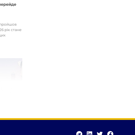
 перейде
І пройшов
26 рік стане
цих