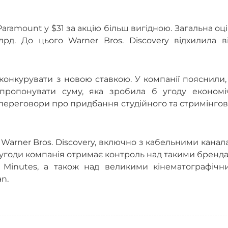
ramount у $31 за акцію більш вигідною. Загальна оц
рд. До цього Warner Bros. Discovery відхилила ві
 конкурувати з новою ставкою. У компанії пояснили
апропонувати суму, яка зробила б угоду економі
в переговори про придбання студійного та стримінго
Warner Bros. Discovery, включно з кабельними кана
угоди компанія отримає контроль над такими бренд
Minutes, а також над великими кінематографічн
n.