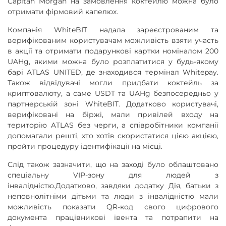
Capitan Morgan на замовлення коктейлю можна було
отримати фірмовий капелюх.
Компанія WhiteBIT надала зареєстрованим та
верифікованим користувачам можливість взяти участь
в акції та отримати подарункові картки номіналом 200
UAHg, якими можна було розплатитися у будь-якому
барі ATLAS UNITED, де знаходився термінал Whitepay.
Також відвідувачі могли придбати коктейль за
криптовалюту, а саме USDT та UAHg безпосередньо у
партнерській зоні WhiteBIT. Додатково користувачі,
верифіковані на біржі, мали привілей входу на
територію ATLAS без черги, а співробітники компанії
допомагали решті, хто хотів скористатися цією акцією,
пройти процедуру ідентифікації на місці.
Слід також зазначити, що на заході було облаштовано
спеціальну VIP-зону для людей з
інвалідністю.Додатково, завдяки додатку Дія, батьки з
неповнолітніми дітьми та люди з інвалідністю мали
можливість показати QR-код свого цифрового
документа працівникові івента та потрапити на