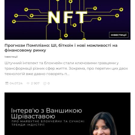
ІНВЕСТИЦІЇ
Прогнози Помпліано: ШІ, біткоїн і нові можливості на
фінансовому ринку
Інвестиції
Штучний інтелект та блокчейн стали ключовими гравцями у
трансформації різних сфер життя. Зокрема, про перетин цих двох
технологій вже давно говорять п...
04.07.24
2 907
0