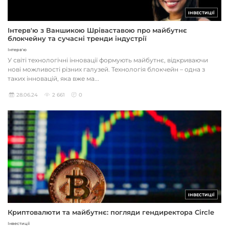
ІНВЕСТИЦІЇ
Інтерв'ю з Ваншикою Шріваставою про майбутнє
блокчейну та сучасні тренди індустрії
Інтерв'ю
У світі технологічні інновації формують майбутнє, відкриваючи
нові можливості різних галузей. Технологія блокчейн – одна з
таких інновацій, яка вже ма...
28.06.24
2 661
0
ІНВЕСТИЦІЇ
Криптовалюти та майбутнє: погляди гендиректора Circle
Інвестиції