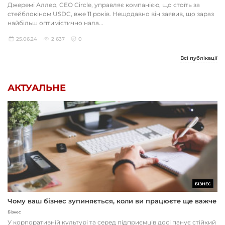
Джеремі Аллер, CEO Circle, управляє компанією, що стоїть за
стейблокіном USDC, вже 11 років. Нещодавно він заявив, що зараз
найбільш оптимістично нала...
25.06.24
2 637
0
Всі публікації
АКТУАЛЬНЕ
БІЗНЕС
Чому ваш бізнес зупиняється, коли ви працюєте ще важче
Бізнес
У корпоративній культурі та серед підприємців досі панує стійкий