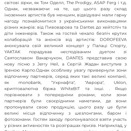
світові зірки, як Том Оделл, The Prodigy, ASAP Ferg і т.д.
Однак, незважаючи на те, що цього разу склад
іноземних артистів був меншим, відвідувачі мали гарну
нагоду познайомитися з українськими виконавцями
різних жанрів: від Пивоварова та Dantes до хейтспіч та
діти інженерів. Також на гостей чекало безліч крутих
колаборацій та анонсів від артистів: DOROFEEVA
анонсувала свій великий концерт у Палаці Спорту,
YAKTAK порадував несподіваним дуетом зі
Святославом Вакарчуком, DANTES представив свою
нову пісню з Jerry Heil, а Сергій Жадан виступив з
Іреною Карпо.Однак особливу увагу привернули зони
відпочинку партнерів, серед яких такі великі компанії,
як monobank, "Укрнафта", "Аврора", Uklon,
криптовалютна біржа WhiteBIT та інші. . Якщо
порівнювати з попередніми роками, коли зони
партнерів були своєрідними наметами, де вони
пропонували свою продукцію, цього разу це були
великі місця відпочинку з шезлонгами, баром і
фотозонами. Гостям заходу пропонувалося взяти участь
у різних активностях та розіграшах призів. Наприклад, у