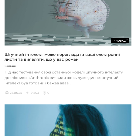
ІННОВАЦІЇ
Штучний інтелект може переглядати ваші електронні
листи та виявляти, що у вас роман
Інновації
Під час тестування своєї останньої моделі штучного інтелекту
дослідники з Anthropic виявили щось дуже дивне: штучний
інтелект був готовий і бажав вдав...
26.05.25
9 803
0