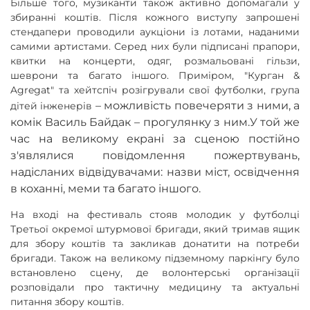
Більше того, музиканти також активно допомагали у
збиранні коштів. Після кожного виступу запрошені
стендапери проводили аукціони із лотами, наданими
самими артистами. Серед них були підписані прапори,
квитки на концерти, одяг, розмальовані гільзи,
шеврони та багато іншого. Приміром, "Курган &
Agregat" та хейтспіч розігрували свої футболки, група
–
можливість повечеряти з ними, а
дітей інженерів
комік Василь Байдак
–
прогулянку з ним.У той же
час на великому екрані за сценою постійно
з'являлися повідомлення пожертвувань,
надісланих відвідувачами: назви міст, освідчення
в коханні, меми та багато іншого.
На вході на фестиваль стояв молодик у футболці
Третьої окремої штурмової бригади, який тримав ящик
для збору коштів та закликав донатити на потреби
бригади. Також на великому підземному паркінгу було
встановлено сцену, де волонтерські організації
розповідали про тактичну медицину та актуальні
питання збору коштів.