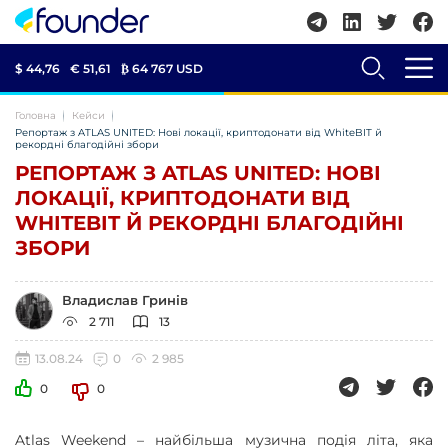
$ 44,76
€ 51,61
₿
64 767 USD
Головна
Кейси
Репортаж з ATLAS UNITED: Нові локації, криптодонати від WhiteBIT й
рекордні благодійні збори
РЕПОРТАЖ З ATLAS UNITED: НОВІ
ЛОКАЦІЇ, КРИПТОДОНАТИ ВІД
WHITEBIT Й РЕКОРДНІ БЛАГОДІЙНІ
ЗБОРИ
Владислав Гринів
2 711
13
13.08.24
0
2 985
0
0
Atlas Weekend – найбільша музична подія літа, яка