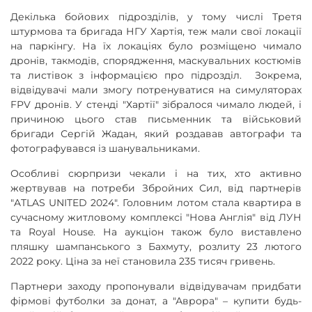
Декілька бойових підрозділів, у тому числі Третя
штурмова та бригада НГУ Хартія, теж мали свої локації
на паркінгу. На їх локаціях було розміщено чимало
дронів, такмодів, спорядження, маскувальних костюмів
та листівок з інформацією про підрозділ. Зокрема,
відвідувачі мали змогу потренуватися на симуляторах
FPV дронів. У стенді "Хартії" зібралося чимало людей, і
причиною цього став письменник та військовий
бригади Сергій Жадан, який роздавав автографи та
фотографувався із шанувальниками.
Особливі сюрпризи чекали і на тих, хто активно
жертвував на потреби Збройних Сил, від партнерів
"ATLAS UNITED 2024". Головним лотом стала квартира в
сучасному житловому комплексі "Нова Англія" від ЛУН
та Royal House. На аукціон також було виставлено
пляшку шампанського з Бахмуту, розлиту 23 лютого
2022 року. Ціна за неї становила 235 тисяч гривень.
Партнери заходу пропонували відвідувачам придбати
фірмові футболки за донат, а "Аврора" – купити будь-