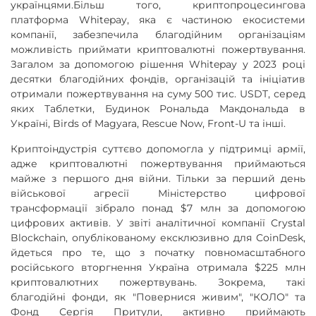
українцями.Більш того, криптопроцесингова
платформа Whitepay, яка є частиною екосистеми
компанії, забезпечила благодійним організаціям
можливість приймати криптовалютні пожертвування.
Загалом за допомогою рішення Whitepay у 2023 році
десятки благодійних фондів, організацій та ініціатив
отримали пожертвування на суму 500 тис. USDT, серед
яких Таблетки, Будинок Рональда Макдональда в
Україні, Birds of Magyara, Rescue Now, Front-U та інші.
Криптоіндустрія суттєво допомогла у підтримці армії,
адже криптовалютні пожертвування приймаються
майже з першого дня війни. Тільки за перший день
військової агресії Міністерство цифрової
трансформації зібрало понад $7 млн ​​за допомогою
цифрових активів. У звіті аналітичної компанії Crystal
Blockchain, опублікованому ексклюзивно для CoinDesk,
йдеться про те, що з початку повномасштабного
російського вторгнення Україна отримала $225 млн
криптовалютних пожертвувань. Зокрема, такі
благодійні фонди, як "Повернися живим", "КОЛО" та
Фонд Сергія Притули, активно приймають