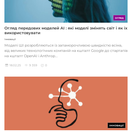
ОГЛЯД
Огляд передових моделей AI : які моделі змінять світ і як їх
використовувати
Інновації
Моделі ШІ розробляються із запаморочливою швидкістю всіма,
від великих технологічних компаній на кшталт Google до стартапів
на кшталт OpenAI і Anthrop...
18.02.25
9 359
0
ІННОВАЦІЇ