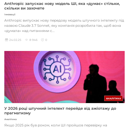
Anthropic запускає нову модель ШІ, яка «думає» стільки,
скільки ви захочете
Інновації
Anthropic випускає нову передову модель штучного інтелекту під
назвою Claude 3.7 Sonnet, яку компанія розробила так, щоб вона
«думала» над питаннями с...
24.02.25
8 946
0
АНАЛІТИКА
У 2026 році штучний інтелект перейде від ажіотажу до
прагматизму
Аналітика
Якщо 2025 рік був роком, коли ШІ пройшов перевірку на