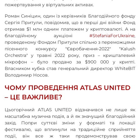
пожертвування у віртуальних активах.
Роман Синіцин, один із керівників Благодійного фонду
Сергія Притули, повідомив, що в перші дні війни Фонд
отримав $1 млн одним платежем у криптовалюті. А на
благодійному аукціоні
#StefaniaForUkraine
,
проведеному Фондом Притули спільно з переможцями
пісенного конкурсу "Євробачення-2022" "Kalush
Orchestra" у травні 2022 року, приз – кришталевий
мікрофон – було продано за $900 000 у крипті.
Власником кубка став генеральний директор WhiteBIT
Володимир Носов.
ЧОМУ ПРОВЕДЕННЯ ATLAS UNITED
– ЦЕ ВАЖЛИВЕ?
Цьогорічний ATLAS UNITED відзначився не лише як
масштабна музична подія, а й як значущий благодійний
захід. Попри суттєві зміни у форматі та локації
фестивалю, що вплинули на традиційне сприйняття
події, він все ж таки продемонстрував свою