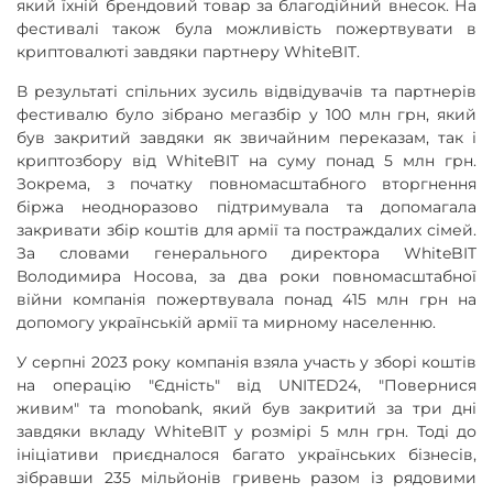
який їхній брендовий товар за благодійний внесок. На
фестивалі також була можливість пожертвувати в
криптовалюті завдяки партнеру WhiteBIT.
В результаті спільних зусиль відвідувачів та партнерів
фестивалю було зібрано мегазбір у 100 млн грн, який
був закритий завдяки як звичайним переказам, так і
криптозбору від WhiteBIT на суму понад 5 млн грн.
Зокрема, з початку повномасштабного вторгнення
біржа неодноразово підтримувала та допомагала
закривати збір коштів для армії та постраждалих сімей.
За словами генерального директора WhiteBIT
Володимира Носова, за два роки повномасштабної
війни компанія пожертвувала понад 415 млн грн на
допомогу українській армії та мирному населенню.
У серпні 2023 року компанія взяла участь у зборі коштів
на операцію "Єдність" від UNITED24, "Повернися
живим" та monobank, який був закритий за три дні
завдяки вкладу WhiteBIT у розмірі 5 млн грн. Тоді до
ініціативи приєдналося багато українських бізнесів,
зібравши 235 мільйонів гривень разом із рядовими