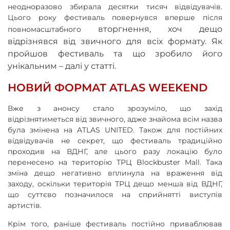
неодноразово збирала десятки тисяч відвідувачів.
Цього року фестиваль повернувся вперше після
вторгнення, хоч дещо
повномасштабного
відрізнявся від звичного для всіх формату. Як
пройшов фестиваль та що зробило його
унікальним – далі у статті.
НОВИЙ ФОРМАТ ATLAS WEEKEND
Вже з анонсу стало зрозуміло, що захід
відрізнятиметься від звичного, адже знайома всім назва
була змінена на ATLAS UNITED. Також для постійних
відвідувачів не секрет, що фестиваль традиційно
проходив на ВДНГ, але цього разу локацію було
перенесено на територію ТРЦ Blockbuster Mall. Така
зміна дещо негативно вплинула на враження від
заходу, оскільки територія ТРЦ дещо менша від ВДНГ,
що суттєво позначилося на сприйнятті виступів
артистів.
Крім того, раніше фестиваль постійно приваблював