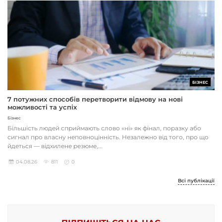
БІЗНЕС
7 потужних способів перетворити відмову на нові
можливості та успіх
Бізнес
Більшість людей сприймають слово «ні» як фінал, поразку або
сигнал про власну неповноцінність. Незалежно від того, про що
йдеться — відхилене резюме,...
04.08.26
811
0
Всі публікації