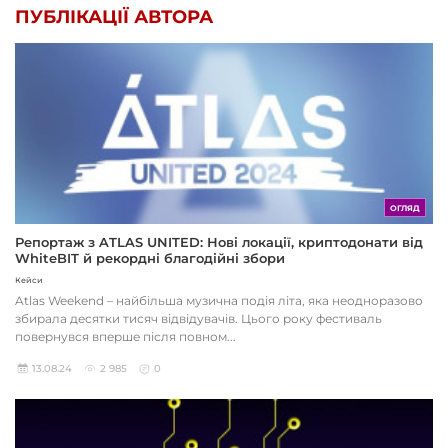
ПУБЛІКАЦІЇ АВТОРА
ОГЛЯД
Репортаж з ATLAS UNITED: Нові локації, криптодонати від
WhiteBIT й рекордні благодійні збори
Кейси
Atlas Weekend – найбільша музична подія літа, яка неодноразово
збирала десятки тисяч відвідувачів. Цього року фестиваль
повернувся вперше після повном...
13.08.24
2 985
0