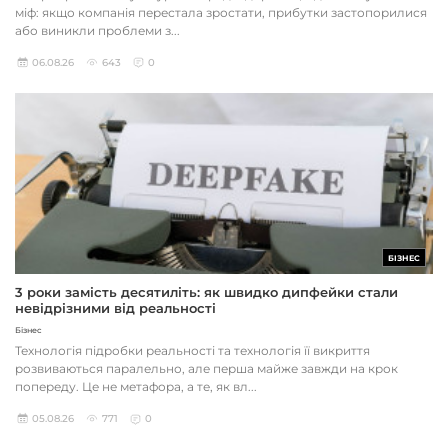
міф: якщо компанія перестала зростати, прибутки застопорилися
або виникли проблеми з...
06.08.26
643
0
БІЗНЕС
3 роки замість десятиліть: як швидко дипфейки стали
невідрізними від реальності
Бізнес
Технологія підробки реальності та технологія її викриття
розвиваються паралельно, але перша майже завжди на крок
попереду. Це не метафора, а те, як вл...
05.08.26
771
0