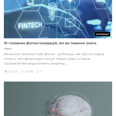
ІННОВАЦІЇ
10 головних фінтех-інновацій, які ви повинні знати
Fintech
Фінансові технології або фінтех - це більше, ніж просто модне
слово у світі фінансових послуг. Користувачі, а також
підприємства наздоганяють тенденці...
12.10.23
13 269
1