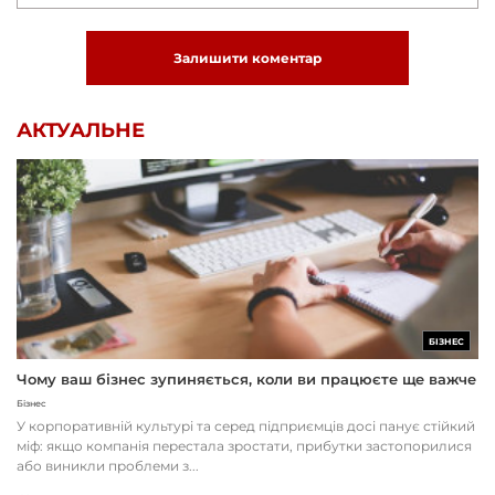
Залишити коментар
АКТУАЛЬНЕ
БІЗНЕС
Чому ваш бізнес зупиняється, коли ви працюєте ще важче
Бізнес
У корпоративній культурі та серед підприємців досі панує стійкий
міф: якщо компанія перестала зростати, прибутки застопорилися
або виникли проблеми з...