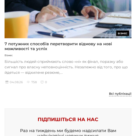
БІЗНЕС
7 потужних способів перетворити відмову на нові
можливості та успіх
Бізнес
Більшість людей сприймають слово «ні» як фінал, поразку або
сигнал про власну неповноцінність. Незалежно від того, про що
йдеться — відхилене резюме,...
04.08.26
758
0
Всі публікації
ПІДПИШІТЬСЯ НА НАС
Раз на тиждень ми будемо надсилати Вам
найцікавіші новини тижня