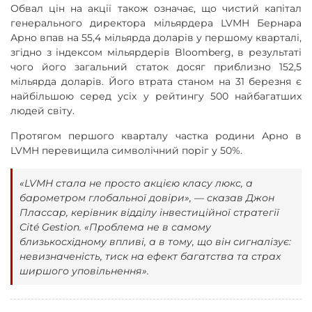
Обвал цін на акції також означає, що чистий капітал
генерального директора мільярдера LVMH Бернара
Арно впав на 55,4 мільярда доларів у першому кварталі,
згідно з індексом мільярдерів Bloomberg, в результаті
чого його загальний статок досяг приблизно 152,5
мільярда доларів. Його втрата станом на 31 березня є
найбільшою серед усіх у рейтингу 500 найбагатших
людей світу.
Протягом першого кварталу частка родини Арно в
LVMH перевищила символічний поріг у 50%.
«LVMH стала не просто акцією класу люкс, а
барометром глобальної довіри», — сказав Джон
Плассар, керівник відділу інвестиційної стратегії
Cité Gestion. «Проблема не в самому
близькосхідному впливі, а в тому, що він сигналізує:
невизначеність, тиск на ефект багатства та страх
ширшого уповільнення».