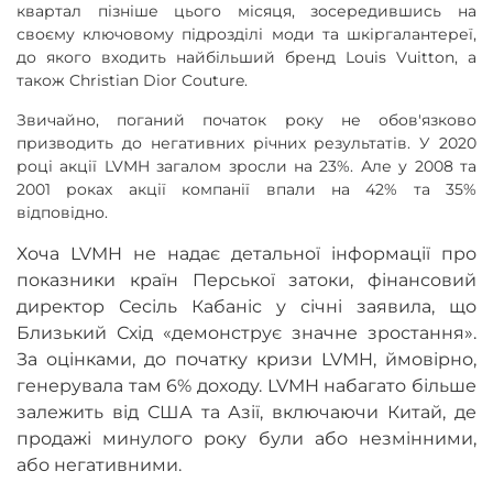
квартал пізніше цього місяця, зосередившись на
своєму ключовому підрозділі моди та шкіргалантереї,
до якого входить найбільший бренд Louis Vuitton, а
також Christian Dior Couture.
Звичайно, поганий початок року не обов'язково
призводить до негативних річних результатів. У 2020
році акції LVMH загалом зросли на 23%. Але у 2008 та
2001 роках акції компанії впали на 42% та 35%
відповідно.
Хоча LVMH не надає детальної інформації про
показники країн Перської затоки, фінансовий
директор Сесіль Кабаніс у січні заявила, що
Близький Схід «демонструє значне зростання».
За оцінками, до початку кризи LVMH, ймовірно,
генерувала там 6% доходу. LVMH набагато більше
залежить від США та Азії, включаючи Китай, де
продажі минулого року були або незмінними,
або негативними.