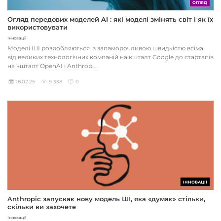
ОГЛЯД
Огляд передових моделей AI : які моделі змінять світ і як їх
використовувати
Інновації
Моделі ШІ розробляються із запаморочливою швидкістю всіма,
від великих технологічних компаній на кшталт Google до стартапів
на кшталт OpenAI і Anthrop...
18.02.25
9 338
0
ІННОВАЦІЇ
Anthropic запускає нову модель ШІ, яка «думає» стільки,
скільки ви захочете
Інновації