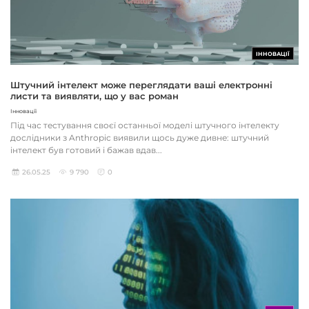
ІННОВАЦІЇ
Штучний інтелект може переглядати ваші електронні
листи та виявляти, що у вас роман
Інновації
Під час тестування своєї останньої моделі штучного інтелекту
дослідники з Anthropic виявили щось дуже дивне: штучний
інтелект був готовий і бажав вдав...
26.05.25
9 790
0