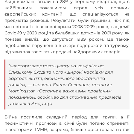
Акції компанії впали на 28% у першому кварталі, що є
найбільшим показником серед усіх великих
європейських компаній, що спеціалізуються на
предметах розкоші. Результати були гіршими, ніж під
час світової фінансової кризи 2008-2009 років, пандемії
Covid-19 у 2020 році та бульбашки доткомів 2001 року, як
показав аналіз, що датується 1989 роком. Це також
відображає порушення в сфері подорожей та туризму,
від яких так залежать продажі найдорожчих товарів.
Інвестори звертають увагу на конфлікт на
Близькому Сході та його «широкі наслідки для
вартості життя, економічного зростання та
ринків», — сказала Єлена Соколова, аналітик
Morningstar. «Останнє є важливим провідним
показником, особливо для споживання предметів
розкоші в Америці».
Війна посилила складний період для групи, а її
песимістичні прогнози в січні були погано сприйняті
інвесторами. LVMH, зокрема, більше орієнтована на так