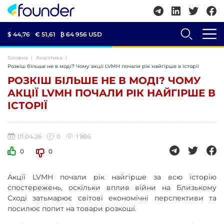
$ 44,76
€ 51,61
₿
64 956 USD
Головна
Аналітика
Розкіш більше не в моді? Чому акції LVMH почали рік найгірше в історії
РОЗКІШ БІЛЬШЕ НЕ В МОДІ? ЧОМУ
АКЦІЇ LVMH ПОЧАЛИ РІК НАЙГІРШЕ В
ІСТОРІЇ
01.04.26
0
1 986
0
0
Акції LVMH почали рік найгірше за всю історію
спостережень, оскільки вплив війни на Близькому
Сході затьмарює світові економічні перспективи та
посилює попит на товари розкоші.