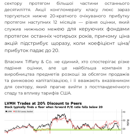
сектору протягом більшої частини останнього
десятиліття. Акції конгломерату класу люкс зараз
торгуються нижче 20-кратного очікуваного прибутку
протягом наступних 12 місяців — рівня оцінки, який
ею для керуючих фондами
служив нижньою меж
протягом останніх чотирьох років, причому ціна
акцій підстрибує щоразу, коли коефіцієнт ціна/
прибуток падає до 20.
Власник Tiffany & Co. не єдиний, хто спостерігає різке
падіння оцінки, але це найбільша компанія з
виробництва предметів розкоші за обсягом продажів
та ринковою капіталізацією, і її вважають вказівником
для сектору, який прагне вийти з постпандемічного
спаду та впливу тарифів США.