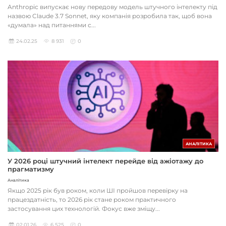
Anthropic випускає нову передову модель штучного інтелекту під
назвою Claude 3.7 Sonnet, яку компанія розробила так, щоб вона
«думала» над питаннями с...
24.02.25
8 931
0
АНАЛІТИКА
У 2026 році штучний інтелект перейде від ажіотажу до
прагматизму
Аналітика
Якщо 2025 рік був роком, коли ШІ пройшов перевірку на
працездатність, то 2026 рік стане роком практичного
застосування цих технологій. Фокус вже зміщу...
02.01.26
6 525
0