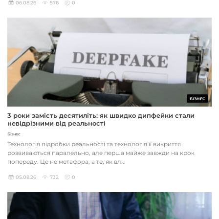
06.08.26
576
0
БІЗНЕС
3 роки замість десятиліть: як швидко дипфейки стали
невідрізними від реальності
Бізнес
Технологія підробки реальності та технологія її викриття
розвиваються паралельно, але перша майже завжди на крок
попереду. Це не метафора, а те, як вл...
05.08.26
732
0