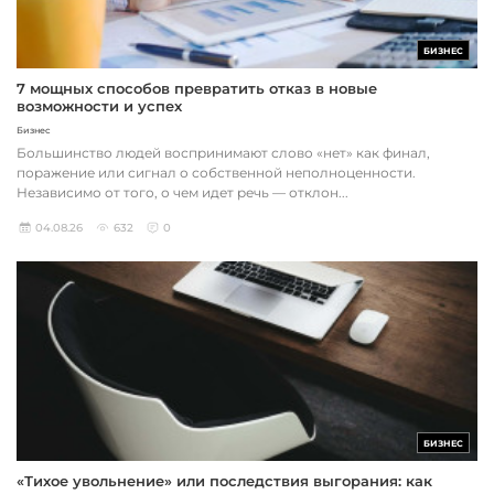
БИЗНЕС
7 мощных способов превратить отказ в новые
возможности и успех
Бизнес
Большинство людей воспринимают слово «нет» как финал,
поражение или сигнал о собственной неполноценности.
Независимо от того, о чем идет речь — отклон...
04.08.26
632
0
БИЗНЕС
«Тихое увольнение» или последствия выгорания: как