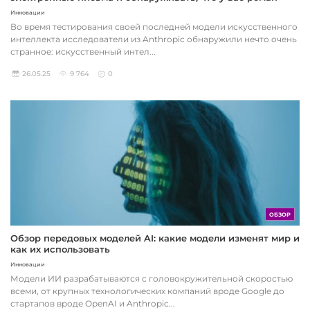
Инновации
Во время тестирования своей последней модели искусственного
интеллекта исследователи из Anthropic обнаружили нечто очень
странное: искусственный интел...
26.05.25
9 764
0
ОБЗОР
Обзор передовых моделей AI: какие модели изменят мир и
как их использовать
Инновации
Модели ИИ разрабатываются с головокружительной скоростью
всеми, от крупных технологических компаний вроде Google до
стартапов вроде OpenAI и Anthropic...