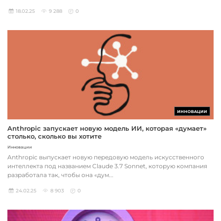
18.02.25
9 288
0
ИННОВАЦИИ
Anthropic запускает новую модель ИИ, которая «думает»
столько, сколько вы хотите
Инновации
Anthropic выпускает новую передовую модель искусственного
интеллекта под названием Claude 3.7 Sonnet, которую компания
разработала так, чтобы она «дум...
24.02.25
8 903
0