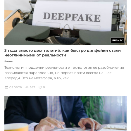
БИЗНЕС
3 года вместо десятилетий: как быстро дипфейки стали
неотличимыми от реальности
Бизнес
Технология подделки реальности и технология ее разоблачения
развиваются параллельно, но первая почти всегда на шаг
впереди. Это не метафора, а то, как...
05.08.26
582
0