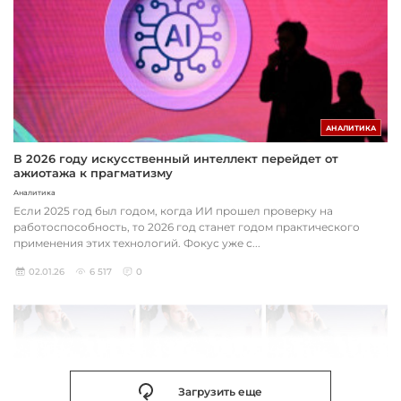
АНАЛИТИКА
В 2026 году искусственный интеллект перейдет от
ажиотажа к прагматизму
Аналитика
Если 2025 год был годом, когда ИИ прошел проверку на
работоспособность, то 2026 год станет годом практического
применения этих технологий. Фокус уже с...
02.01.26
6 517
0
Загрузить еще